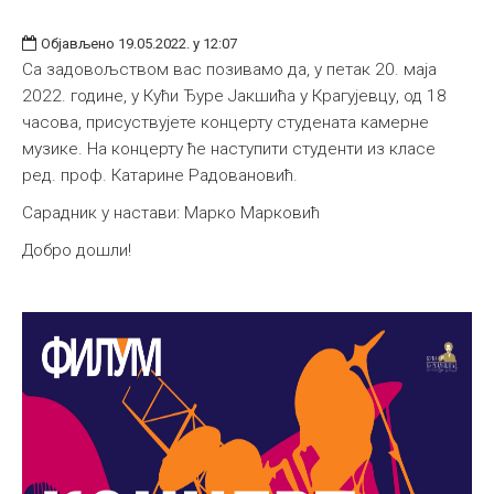
Објављено 19.05.2022. у 12:07
Са задовољством вас позивамо да, у петак 20. маја
2022. године, у Кући Ђуре Јакшића у Крагујевцу, од 18
часова, присуствујете концерту студената камерне
музике. На концерту ће наступити студенти из класе
ред. проф. Катарине Радовановић.
Сарадник у настави: Марко Марковић
Добро дошли!