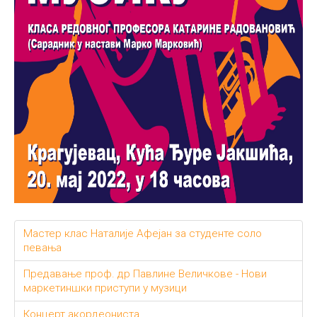
Мастер клас Наталије Афејан за студенте соло
певања
Предавање проф. др Павлине Величкове - Нови
маркетиншки приступи у музици
Концерт акордеониста