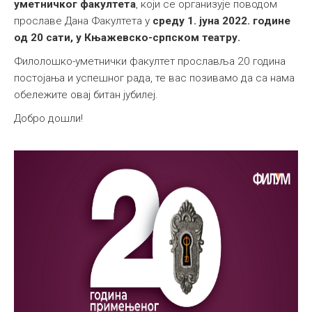
уметничког факултета
, који се организује поводом
Међународна
прославе Дана Факултета у
среду 1. јуна 2022. године
од 20 сати, у Књажевско-српском театру.
Филолошко-уметнички факултет прославља 20 година
постојања и успешног рада, те вас позивамо да са нама
обележите овај битан јубилеј.
Добро дошли!