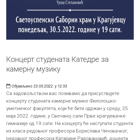
Концерт студената Катедре за
камерну музику
Објављено 23.05.2022. у 12:33
Са задовољством вас позивамо да присуствујете
концерту студената камерне музике Филолошко-
уметничког факултета, који ће бити одржан у среду, 25.
маја 2022. године, у Свечаној сали Прве крагујевачке
гимназије од 19 сати. На концерту ће наступати студенти
из класа редовног професора Борислава Чичовачког,
редовног професора Катарине Радовановић, доцента