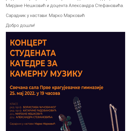
Мирјане Нешковић и доцента Александра Стефановића.
Сарадник у настави: Марко Марковић
Добро дошли!