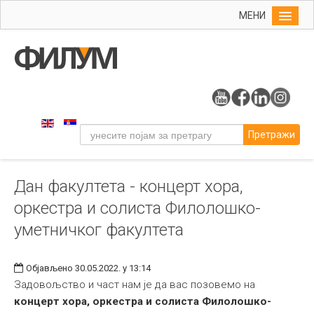
МЕНИ
Почетна
Упис
ФИЛУМ
Студије
Претражи
Наука
Уметност
Дан факултета - концерт хора,
Музичка уметност
оркестра и солиста Филолошко-
Примењена и ликовна уметност
уметничког факултета
Галерија
Издаваштво
Објављено 30.05.2022. у 13:14
Задовољство и част нам је да вас позовемо на
Библиотека
концерт хора, оркестра и солиста Филолошко-
Студенти