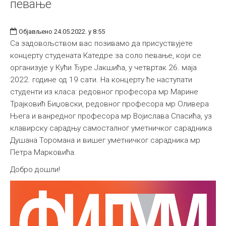
певање
Објављено 24.05.2022. у 8:55
Са задовољством вас позивамо да присуствујете
концерту студената Катедре за соло певање, који се
организује у Кући Ђуре Јакшића, у четвртак 26. маја
2022. године од 19 сати. На концерту ће наступати
студенти из класа: редовног професора мр Марине
Трајковић Биџовски, редовног професора мр Оливера
Њега и ванредног професора мр Војислава Спасића, уз
клавирску сарадњу самосталног уметничког сарадника
Душана Торомана и вишег уметничког сарадника мр
Петра Марковића.
Добро дошли!