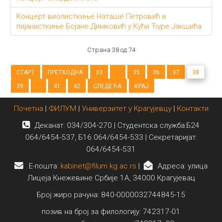
Концерт виолисткиње Наташе Петровић и
пијанисткиње Бојане Димковић у Кући Ђуре Јакшића
Страна 38 од 74
СТАРТ
ПРЕТХОДНА
33
...
35
36
37
38
39
...
41
42
СЛЕДЕЋА
КРАЈ
Почетна
|
ФИЛУМ
|
Универзитет у Крагујевцу
|
Контакти
Деканат: 034/304-270 | Студентска служба:Б24
064/6454-537, Б16 064/6454-533 | Секретаријат:
064/6454-531
E-пошта:
kabinet@filum.kg.ac.rs
|
Адреса: улица
Лицеја Кнежевине Србије 1А, 34000 Крагујевац
Број жиро рачуна: 840-0000032744845-15
позив на број за филологију: 742317-01