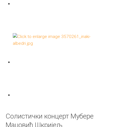
Солистички концерт Мубере
Маџовић Шкријељ