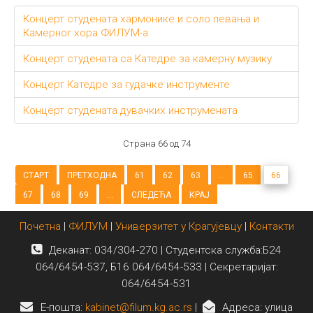
Концерт студената хармонике и соло певања и
Камерног хора ФИЛУМ-а
Концерт студената са Катедре за камерну музику
Концерт Катедре за гудачке инструменте
Концерт студената дувачких инструмената
Страна 66 од 74
СТАРТ
ПРЕТХОДНА
61
62
63
...
65
66
67
68
69
...
СЛЕДЕЋА
КРАЈ
Почетна
|
ФИЛУМ
|
Универзитет у Крагујевцу
|
Контакти
Деканат: 034/304-270 | Студентска служба:Б24
064/6454-537, Б16 064/6454-533 | Секретаријат:
064/6454-531
E-пошта:
kabinet@filum.kg.ac.rs
|
Адреса: улица