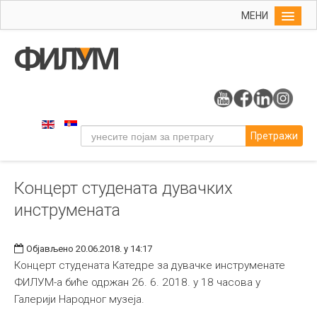
МЕНИ
Почетна
Упис
ФИЛУМ
Студије
Претражи
Наука
Уметност
Концерт студената дувачких
Музичка уметност
инструмената
Примењена и ликовна уметност
Галерија
Објављено 20.06.2018. у 14:17
Издаваштво
Концерт студената Катедре за дувачке инструменате
ФИЛУМ-а биће одржан 26. 6. 2018. у 18 часова у
Библиотека
Галерији Народног музеја.
Студенти