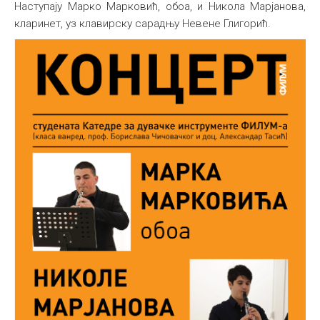
Наступају Марко Марковић, обоа, и Никола Марјановa,
Међународна
кларинет, уз клавирску сарадњу Невене Глигорић.