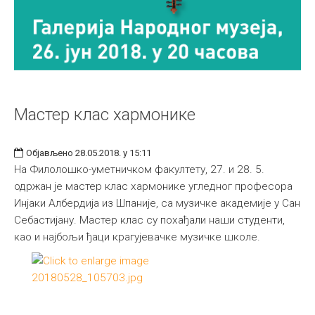
Мастер клас хармонике
Објављено 28.05.2018. у 15:11
На Филолошко-уметничком факултету, 27. и 28. 5.
одржан је мастер клас хармонике угледног професора
Инјаки Албердија из Шпаније, са музичке академије у Сан
Себастијану. Мастер клас су похађали наши студенти,
као и најбољи ђаци крагујевачке музичке школе.