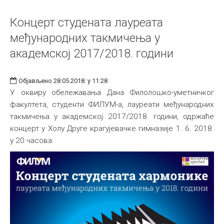
Концерт студената лауреата
међународних такмичења у
академској 2017/2018. години
Објављено 28.05.2018. у 11:28
У оквиру обележавања Дана Филолошко-уметничког
факултета, студенти ФИЛУМ-а, лауреати међународних
такмичења у академској 2017/2018. години, одржаће
концерт у Холу Друге крагујевачке гимназије 1. 6. 2018.
у 20 часова.