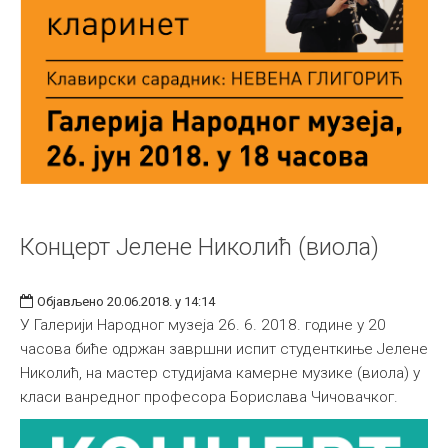
Концерт Јелене Николић (виола)
Објављено 20.06.2018. у 14:14
У Галерији Народног музеја 26. 6. 2018. године у 20
часова биће одржан завршни испит студенткиње Јелене
Николић, на мастер студијама камерне музике (виола) у
класи ванредног професора Борислава Чичовачког.