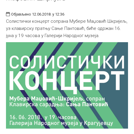
Објављено 12.06.2018. у 12:36
Солистички концерт сопрана Мубере Маџовић Шкријељ,
уз клавирску пратњу Сање Пантовић, биће одржан 16.
јуна у 19 часова у Галерији Народног музеја.