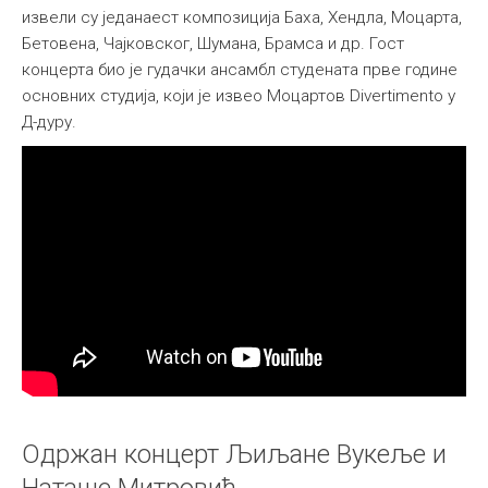
извели су једанаест композиција Баха, Хендла, Моцарта,
Међународна
Бетовена, Чајковског, Шумана, Брамса и др. Гост
концерта био је гудачки ансамбл студената прве године
основних студија, који је извео Моцартов Divertimento у
Д-дуру.
Одржан концерт Љиљане Вукеље и
Наташе Митровић