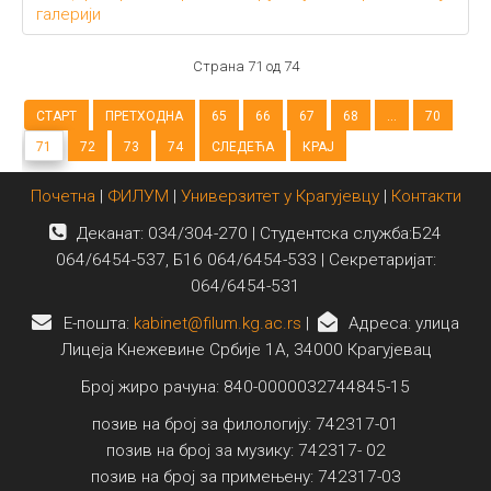
галерији
Страна 71 од 74
СТАРТ
ПРЕТХОДНА
65
66
67
68
...
70
71
72
73
74
СЛЕДЕЋА
КРАЈ
Почетна
|
ФИЛУМ
|
Универзитет у Крагујевцу
|
Контакти
Деканат: 034/304-270 | Студентска служба:Б24
064/6454-537, Б16 064/6454-533 | Секретаријат:
064/6454-531
E-пошта:
kabinet@filum.kg.ac.rs
|
Адреса: улица
Лицеја Кнежевине Србије 1А, 34000 Крагујевац
Број жиро рачуна: 840-0000032744845-15
позив на број за филологију: 742317-01
позив на број за музику: 742317- 02
позив на број за примењену: 742317-03