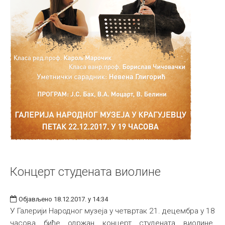
Концерт студената виолине
Објављено 18.12.2017. у 14:34
У Галерији Народног музеја у четвртак 21. децембра у 18
часова биће одржан концерт студената виолине.