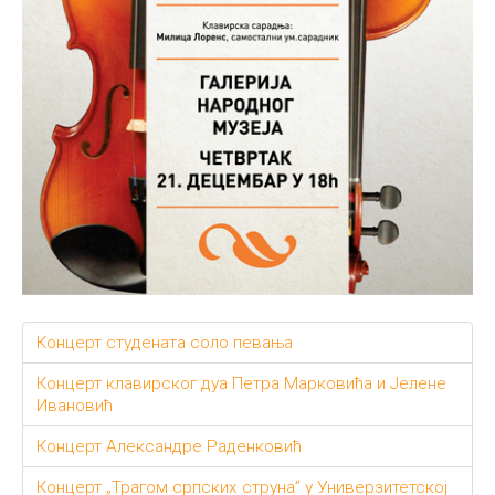
Концерт студената соло певања
Концерт клавирског дуа Петра Марковића и Јелене
Ивановић
Концерт Александре Раденковић
Концерт „Трагом српских струна” у Универзитетској