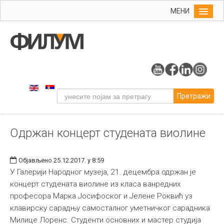
МЕНИ
Почетна
Упис
ФИЛУМ
Студије
Претражи
Наука
Уметност
Одржан концерт студената виолине
Музичка уметност
Примењена и ликовна уметност
Објављено 25.12.2017. у 8:59
Галерија
У Галерији Народног музеја, 21. децембра одржан је
концерт студената виолине из класа ванредних
Издаваштво
професора Марка Јосифоског и Јелене Роквић уз
Библиотека
клавирску сарадњу самосталног уметничког сарадника
Милице Лоренс. Студенти основних и мастер студија
Студенти