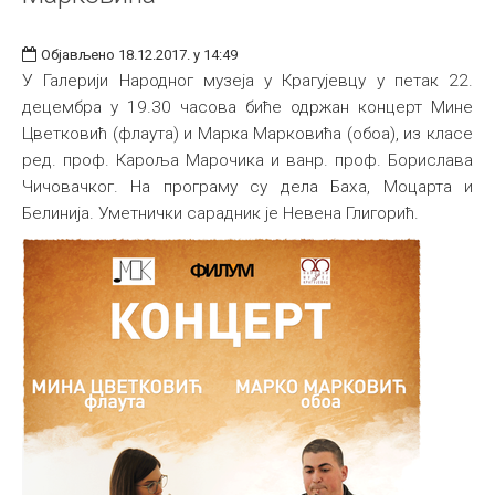
Објављено 18.12.2017. у 14:49
У Галерији Народног музеја у Крагујевцу у петак 22.
децембра у 19.30 часова биће одржан концерт Мине
Цветковић (флаута) и Марка Марковића (обоа), из класе
ред. проф. Кароља Марочика и ванр. проф. Борислава
Чичовачког. На програму су дела Баха, Моцарта и
Белинија. Уметнички сарадник је Невена Глигорић.