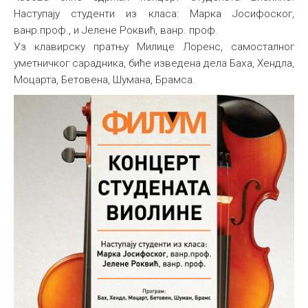
Наступају студенти из класа: Марка Јосифоског,
ванр.проф., и Јелене Роквић, ванр. проф.
Уз клавирску пратњу Милице Лоренс, самосталног
уметничког сарадника, биће изведена дела Баха, Хендла,
Моцарта, Бетовена, Шумана, Брамса.