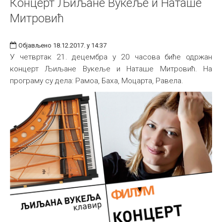
Концерт Љиљане Вукеље и Наташе
Митровић
Објављено 18.12.2017. у 14:37
У четвртак 21. децембра у 20 часова биће одржан
концерт Љиљане Вукеље и Наташе Митровић. На
програму су дела: Рамоа, Баха, Моцарта, Равела.