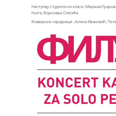
Наступају студенти из класе: МаринаеТрајко
Њега, Војислава Спасића.
Kлавирски сарадници: Јелена Ивановић, Пет