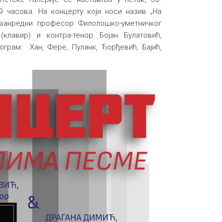
9 часова. На концерту који носи назив „На
 ванредни професор Филолошко-уметничког
клавир) и контра-тенор Бојан Булатовић,
грам: Хан, Фере, Пуланк, Ђорђевић, Бајић,