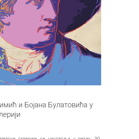
имић и Бојана Булатовића у
лерији
тетске галерије се наставља у петак, 30.