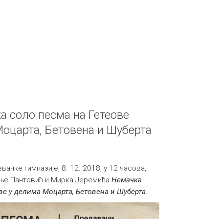
 соло песма на Гетеове
Моцарта, Бетовена и Шуберта
вачке гимназије, 8. 12. 2018, у 12 часова,
ње Пантовић и Мирка Јеремића
Немачка
ве у делима Моцарта, Бетовена и Шуберта.