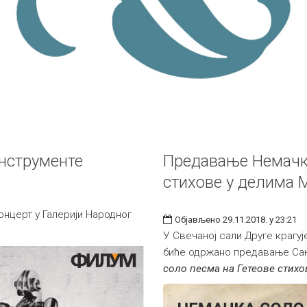
инструменте
Предавање Немачка
стихове у делима 
онцерт у Галерији Народног
Објављено 29.11.2018. у 23:21
У Свечаној сали Друге крагује
биће одржано предавање Са
соло песма на Гетеове стихо