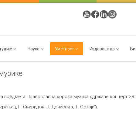
тудије
Наука
Уметност
Издаваштво
Би
 музике
 предмета Православна хорска музика одржаће концерт 28. 1
крањац, Г. Свиридов, Ј. Денисова, Т. Остојић.