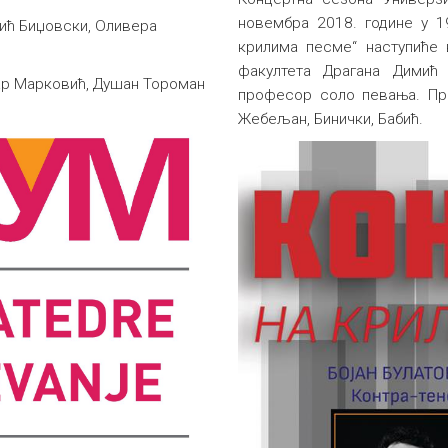
новембра 2018. године у 1
вић Биџовски, Оливера
крилима песме“ наступиће
факултета Драгана Димић (
ар Марковић, Душан Тороман
професор соло певања. Про
Жебељан, Бинички, Бабић.