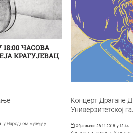
ање
Концерт Драгане Д
Универзитетској га
 у Народном музеју у
Објављено 28.11.2018. у 12:44
Концертна сезона Универзи