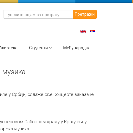
Претражи
блиотека
Студенти
Међународна
а музика
иле у Србији, одлаже све концерте заказане
оуспенском Саборном храму у Крагујевцу,
хорска музика.