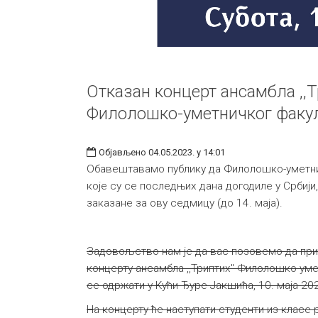
Отказан концерт ансамбла ,,Т
Филолошко-уметничког факу
Објављено 04.05.2023. у 14:01
Обавештавамо публику да Филолошко-уметнич
које су се последњих дана догодиле у Србији
заказане за ову седмицу (до 14. маја).
Задовољство нам је да вас позовемо да при
концерту ансамбла ,,Триптих" Филолошко-умет
се одржати у Кући Ђуре Јакшића, 10. маја 20
На концерту ће наступати студенти из клас