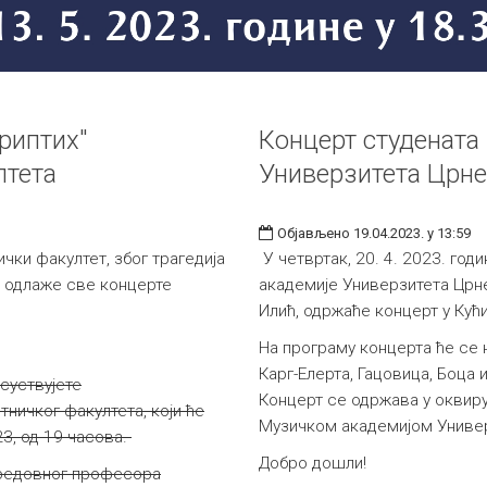
риптих"
Концерт студената
лтета
Универзитета Црне
Објављено 19.04.2023. у 13:59
ки факултет, због трагедија
У четвртак, 20. 4. 2023. год
, одлаже све концерте
академије Универзитета Црне
Илић, одржаће концерт у Кућ
На програму концерта ће се 
Карг-Елерта, Гацовица, Боца 
суствујете
Концерт се одржава у оквир
ничког факултета, који ће
Музичком академијом Универ
23, од 19 часова.
Добро дошли!
е редовног професора