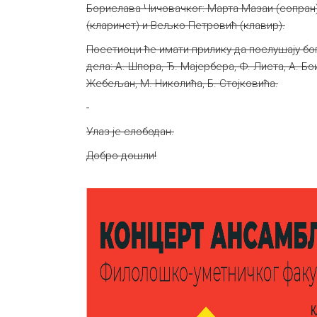
Борислава Чичовачког: Марта Мазаи (сопран)
(кларинет) и Вељко Петровић (клавир).
Посетиоци ће имати прилику да послушају бо
дела: А. Шпора, Ђ. Мајербера, Ф. Листа, А. Бо
Жебељан, М. Николића, Б. Стојковића.
Улаз је слободан.
Добро дошли!