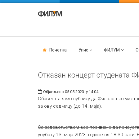
Почетна
Упис
ФИЛУМ
С
Отказан концерт студената 
Објављено 05.05.2023. у 14:04
Обавештавамо публику да Филолошко-уметничк
за ову седмицу (до 14. маја).
Са задовољством вас позивамо да присуствуј
усуботу 13. маја 2023. године од 18.30 сати