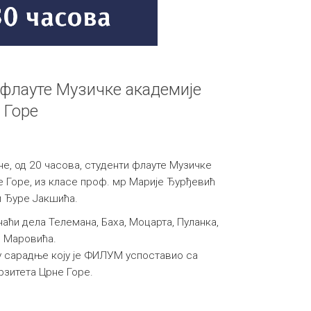
 флауте Музичке академије
 Горе
ине, од 20 часова, студенти флауте Музичке
 Горе, из класе проф. мр Марије Ђурђевић
и Ђуре Јакшића.
наћи дела Телемана, Баха, Моцарта, Пуланка,
и Маровића.
у сарадње коју је ФИЛУМ успоставио са
зитета Црне Горе.