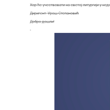
Хор ће учествовати на светој литургији у неде
Диригент: Урош Степановић
Добро дошли!