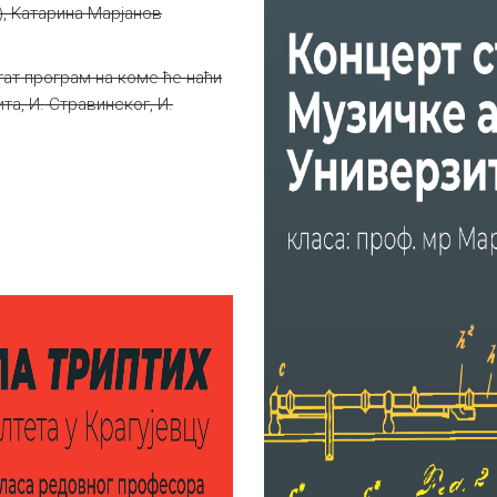
, Катарина Марјанов
гат програм на коме ће наћи
ита, И. Стравинског, И.