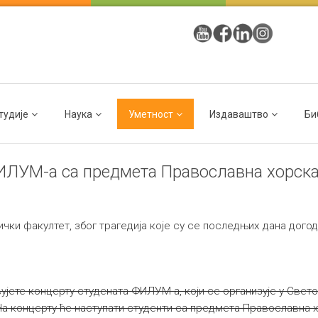
тудије
Наука
Уметност
Издаваштво
Би
ФИЛУМ-а са предмета Православна хорск
и факултет, због трагедија које су се последњих дана догод
ете концерту студената ФИЛУМ-а, који се организује у Свет
. На концерту ће наступати студенти са предмета Православна 