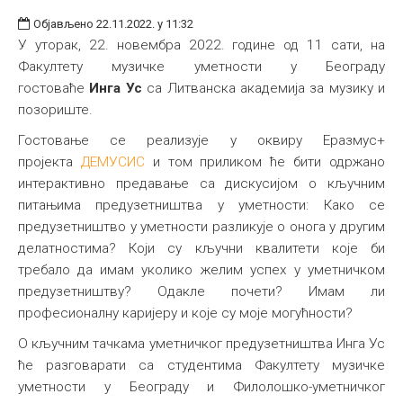
Објављено 22.11.2022. у 11:32
У уторак, 22. новембра 2022. године од 11 сати, на
Факултету музичке уметности у Београду
гостоваће
Инга Ус
са Литванска академија за музику и
позориште.
Гостовање се реализује у оквиру Еразмус+
пројекта
ДЕМУСИС
и том приликом ће бити одржано
интерактивно предавање са дискусијом о кључним
питањима предузетништва у уметности: Како се
предузетништво у уметности разликује о онога у другим
делатностима? Који су кључни квалитети које би
требало да имам уколико желим успех у уметничком
предузетништву? Одакле почети? Имам ли
професионалну каријеру и које су моје могућности?
О кључним тачкама уметничког предузетништва Инга Ус
ће разговарати са студентима Факултету музичке
уметности у Београду и Филолошко-уметничког