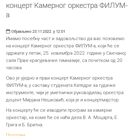
концерт Камерног оркестра ФИЛУМ-
а
Објављено 23.11.2022. у 12:01
Имамо посебну част и задовољство да вас позовемо
на концерт Камерног оркестра ФИЛУМ-а, који ће се
одржати у петак, 25. новембра 2022. године у Свечаној
сали Прве крагујевачке гимназије, са почетком од 20
часова.
Ово је уједно и први концерт Камерног оркестра
ФИЛУМ-а, у саставу студената Катедре за гудачке
инструменте, чији је уметнички руководилац оркестра
доцент Мирјанa Нешковић, која је и концертмајстор.
На концерту ће се изводити програм за камерни
оркестар, на коме ће се наћи дела В. А. Моцарта, Е.
Грига и Б. Бритна.
Програм