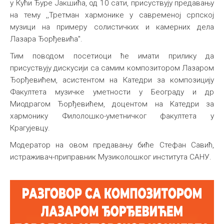
у Кући Ђуре Јакшића, од 10 сати, присуствују предавању
Међународна
на тему ,,Третман хармонике у савременој српској
музици на примеру солистичких и камерних дела
Лазара Ђорђевића".
Тим поводом посетиоци ће имати прилику да
присуствују дискусији са самим композитором Лазаром
Ђорђевићем, асистентом на Катедри за композицију
Факултета музичке уметности у Београду и др
Миодрагом Ђорђевићем, доцентом на Kатедри за
хармонику Филолошко-уметничког факултета у
Крагујевцу.
Модератор на овом предавању биће Стефан Савић,
истраживач-приправник Музиколошког института САНУ.