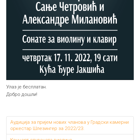
Улаз је бесплатан.
Добро дошли!
Аудиција за пријем нових чланова у Градски камерни
оркестар Шлезингер за 2022/23.
Концерт студената виолине