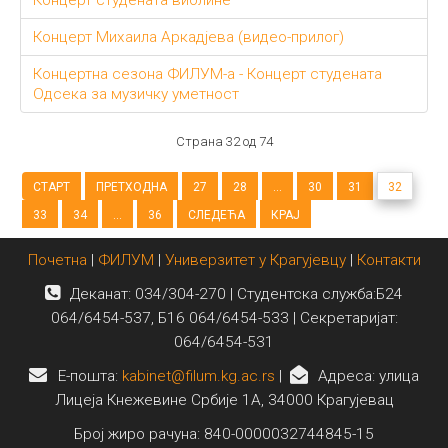
Концерт Михаила Аркадјева (видео-прилог)
Концертна сезона ФИЛУМ-а - Концерт студената
Одсека за музичку уметност
Страна 32 од 74
СТАРТ
ПРЕТХОДНА
27
28
...
30
31
32
33
34
...
36
СЛЕДЕЋА
КРАЈ
Почетна
|
ФИЛУМ
|
Универзитет у Крагујевцу
|
Контакти
Деканат: 034/304-270 | Студентска служба:Б24
064/6454-537, Б16 064/6454-533 | Секретаријат:
064/6454-531
E-пошта:
kabinet@filum.kg.ac.rs
|
Адреса: улица
Лицеја Кнежевине Србије 1А, 34000 Крагујевац
Број жиро рачуна: 840-0000032744845-15