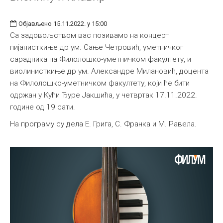
Објављено 15.11.2022. у 15:00
Са задовољством вас позивамо на концерт
пијанисткиње др ум. Сање Четровић, уметничког
сарадника на Филолошко-уметничком факултету, и
виолинисткиње др ум. Александре Милановић, доцента
на Филолошко-уметничком факултету, који ће бити
одржан у Кући Ђуре Јакшића, у четвртак 17.11.2022.
године од 19 сати.
На програму су дела Е. Грига, С. Франка и М. Равела.