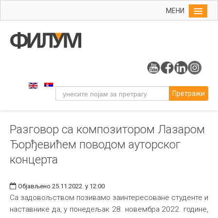
МЕНИ
Почетна
Упис
ФИЛУМ
Студије
Претражи
Наука
Уметност
Разговор са композитором Лазаром
Музичка уметност
Ђорђевићем поводом ауторског
Примењена и ликовна уметност
концерта
Галерија
Издаваштво
Објављено 25.11.2022. у 12:00
Са задовољством позивамо заинтересоване студенте и
Библиотека
наставнике да, у понедељак 28. новембра 2022. године,
Студенти