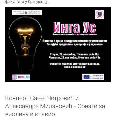
факултета у Крагујевцу.
Концерт Сање Четровић и
Александре Милановић - Сонате за
виолину и клавир