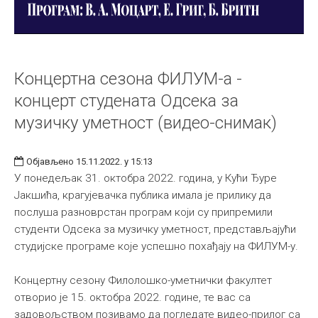
Концертна сезона ФИЛУМ-а -
концерт студената Одсека за
музичку уметност (видео-снимак)
Објављено 15.11.2022. у 15:13
У понедељак 31. октобра 2022. година, у Кући Ђуре
Јакшића, крагујевачка публика имала је прилику да
послуша разноврстан програм који су припремили
студенти Одсека за музичку уметност, представљајући
студијске програме које успешно похађају на ФИЛУМ-у.
Концертну сезону Филолошко-уметнички факултет
отворио је 15. октобра 2022. године, те вас са
задовољством позивамо да погледате видео-прилог са