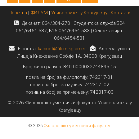
Почетна
|
ФИЛУМ
|
Универзитет у Крагујевцу
|
Контакти
Деканат: 034/304-270 | Студентска служба:Б24
064/6454-537, Б16 064/6454-533 | Секретаријат:
064/6454-531
E-пошта:
kabinet@filum.kg.ac.rs
|
Адреса: улица
Лицеја Кнежевине Србије 1А, 34000 Крагујевац
Број жиро рачуна: 840-0000032744845-15
позив на број за филологију: 742317-01
позив на број за музику: 742317- 02
позив на број за примењену: 742317-03
© 2026 Филолошко-уметнички факултет Универзитета у
Крагујевцу
© 2026
Филолошко-уметнички факултет