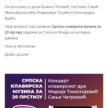
На програму су дела Бранке Поповић, Светлане Савић,
Ивана Бркљачића, Владимира Тошића и Александра
Вујића.
Овај пројекат под називом
Српска клавирска музика за
20 прстију
подржао је Сокој из Фонда за културна
давања.
Улаз је бесплатан.
Добро дошли!