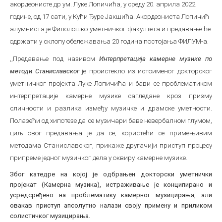
акордеонисте др ум. Луке Лопичића, у среду 20. априла 2022.
Међународна
године, од 17 сати, у Кући Ђуре Јакшића. Акордеониста Лопичић
алумниста је Филолошко-уметничког факултета и предавање ће
одржати у склопу обележавања 20 година постојања ФИЛУМ-а.
,,Предавање под називом
Интерпретација камерне музике по
методи Станиславског
је проистекло из истоименог докторског
уметничког пројекта Луке Лопичића и бави се проблематиком
интерпретације камерне музике сагледане кроз призму
сличности и разлика између музичке и драмске уметности.
Полазећи од хипотезе да се музичари баве невербалном глумом,
циљ овог предавања је да се, користећи се примењивим
методама Станиславског, прикаже другачији приступ процесу
припреме једног музичког дела у оквиру камерне музике.
Због катедре на којој је одбрањен докторски уметнички
пројекат (Камерна музика), истраживање је конципирано и
усредсређено на проблематику камерног музицирања, али
овакав приступ апсолутно налази своју примену и приликом
солистичког музицирања.