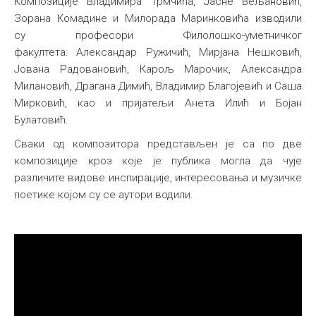
Композиције Владимира Трмчића, Јасне Вељановић,
Зорана Комадине и Милорада Маринковића изводили
су професори Филолошко-уметничког
факултета: Александар Ружичић, Мирјана Нешковић,
Јована Радовановић, Карољ Марочик, Александра
Милановић, Драгана Димић, Владимир Благојевић и Саша
Мирковић, као и пријатељи Анета Илић и Бојан
Булатовић.
Сваки од композитора представљен је са по две
композиције кроз које је публика могла да чује
различите видове инспирације, интересовања и музичке
поетике којом су се аутори водили.