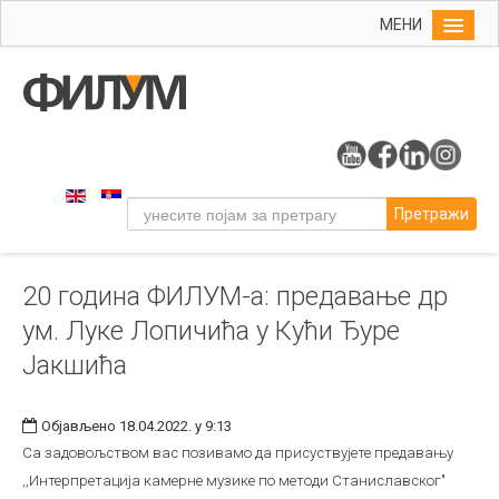
МЕНИ
Почетна
Упис
ФИЛУМ
Студије
Претражи
Наука
Уметност
20 година ФИЛУМ-а: предавање др
Музичка уметност
ум. Луке Лопичића у Кући Ђуре
Примењена и ликовна уметност
Јакшића
Галерија
Издаваштво
Објављено 18.04.2022. у 9:13
Библиотека
Са задовољством вас позивамо да присуствујете предавању
,,Интерпретација камерне музике по методи Станиславског"
Студенти