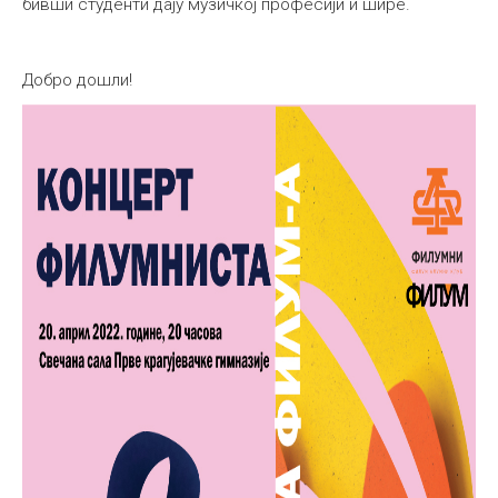
бивши студенти дају музичкој професији и шире.
Добро дошли!