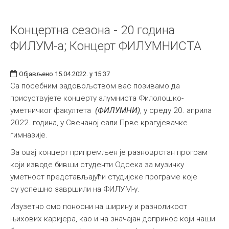
Концертна сезона - 20 година
ФИЛУМ-а; Концерт ФИЛУМНИСТА
Објављено 15.04.2022. у 15:37
Са посебним задовољством вас позивамо да
присуствујете концерту алумниста Филолошко-
уметничког факултета
(ФИЛУМНИ)
, у среду 20. априла
2022. година, у Свечаној сали Прве крагујевачкe
гимназијe.
За овај концерт припремљен је разноврстан програм
који изводе бивши студенти Одсека за музичку
уметност представљајући студијске програме које
су успешно завршили на ФИЛУМ-у.
Изузетно смо поносни на ширину и разноликост
њихових каријера, као и на значајан допринос који наши