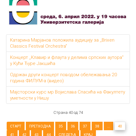
Катарина Марјанов положила аудицију за ,,Brixen
Classics Festival Orchestra"
Концерт ,,Клавир и флаута у делима српских аутора"
у Кући Ђуре Јакшића
Одржан други концерт поводом обележавања 20
година ФИЛУМ-а (видео)
Majстoрски курс мр Вojислaвa Спaсићa нa Фaкултeту
умeтнoсти у Нишу
Страна 40 од 74
СТАРТ
ПРЕТХОДНА
35
36
37
38
...
40
41
42
43
44
СЛЕДЕЋА
КРАЈ