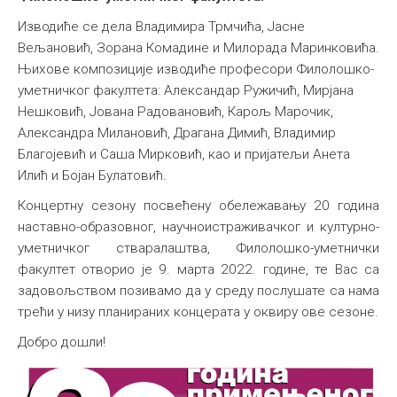
Изводиће се дела Владимира Трмчића, Јасне
Вељановић, Зорана Комадине и Милорада Маринковића.
Њихове композиције изводиће професори Филолошко-
уметничког факултета: Александар Ружичић, Мирјана
Нешковић, Јована Радовановић, Карољ Марочик,
Александра Милановић, Драгана Димић, Владимир
Благојевић и Саша Мирковић, као и пријатељи Анета
Илић и Бојан Булатовић.
Концертну сезону посвећену обележавању 20 година
наставно-образовног, научноистраживачког и културно-
уметничког стваралаштва, Филолошко-уметнички
факултет отворио је 9. марта 2022. године, те Вас са
задовољством позивамо да у среду послушате са нама
трећи у низу планираних концерата у оквиру ове сезоне.
Добро дошли!