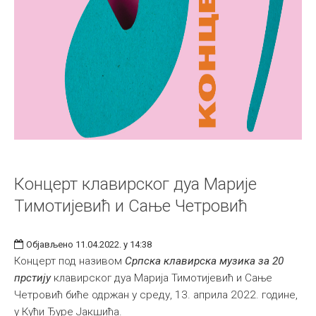
Концерт клавирског дуа Марије
Тимотијевић и Сање Четровић
Објављено 11.04.2022. у 14:38
Концерт под називом
Српска клавирска музика за 20
прстију
клавирског дуа Марија Тимотијевић и Сање
Четровић биће одржан у среду, 13. априла 2022. године,
у Кући Ђуре Јакшићa.