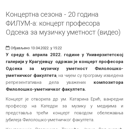
Концертна сезона - 20 година
ФИЛУМ-а: концерт професора
Одсека за музичку уметност (видео)
Објављено 13.04.2022. у 15:22
У среду 6.
априла 2022. године у Универзитетској
галерији у Крагујевцу
одржан
је концерт професора
Одсека за музичку уметност Филолошко-
уметничког факултета
, на чијем су програму изведена
репрезентативна дела уважених
композитора
Филолошко-уметничког факултета.
Концерт је отворила др ум. Катарина Ерић, ванредни
професор на Катедри за музику у медијима и
представља трећи концерт поводом обележавња
јубилеја Филолошко-уметничког факултета.