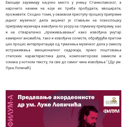
Емоције заузимају кључно место у учењу Станиславског, а
нарочито начини на које их треба пробудити, евоцирати,
проживети. Сходно томе, у оваквом приступу процесу припреме
једног музичког дела акценат је стављен на психолошку
припрему музичара извођача по узору на глумачку припрему, као
и на стваралачко „преживљавање“ како извођача унутар
камерног ансамбла, тако и извођача солисте, обрађујући притом
цео процес интерпретације од тумачења музичког дела у смислу
истраживања емоционалног садржаја, преко поштовања
стилских карактеристика дела, композиторове замисли и
ознака у нотном тексту, па све до самог чина извођења
."
(Др ум.
Лука Лопичић)