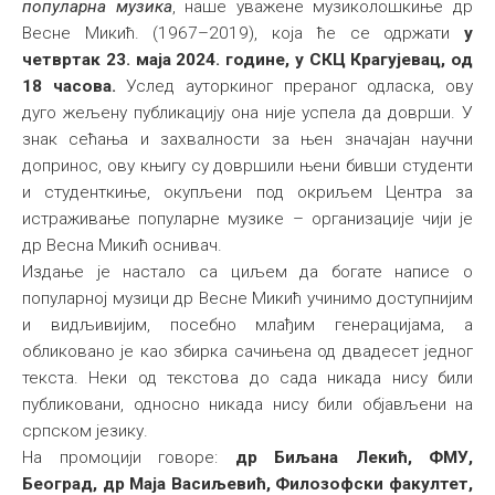
популарна музика
, наше уважене музиколошкиње др
Међународна
Весне Микић. (1967–2019), која ће се одржати
у
четвртак 23. маја 2024. године, у СКЦ Крагујевац, од
18 часова.
Услед ауторкиног прераног одласка, ову
дуго жељену публикацију она није успела да доврши. У
знак сећања и захвалности за њен значајан научни
допринос, ову књигу су довршили њени бивши студенти
и студенткиње, окупљени под окриљем Центра за
истраживање популарне музике – организације чији је
др Весна Микић оснивач.
Издање је настало са циљем да богате написе о
популарној музици др Весне Микић учинимо доступнијим
и видљивијим, посебно млађим генерацијама, а
обликовано је као збирка сачињена од двадесет једног
текста. Неки од текстова до сада никада нису били
публиковани, односно никада нису били објављени на
српском језику.
На промоцији говоре:
др Биљана Лекић, ФМУ,
Београд, др Маја Васиљевић, Филозофски факултет,