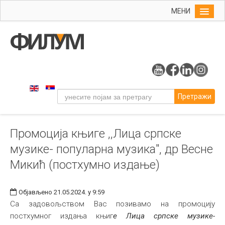
МЕНИ
Почетна
Упис
ФИЛУМ
Студије
Претражи
Наука
Уметност
Промоција књиге ,,Лица српске
Музичка уметност
музике- популарна музика", др Весне
Примењена и ликовна уметност
Микић (постхумно издање)
Галерија
Издаваштво
Објављено 21.05.2024. у 9:59
Са задовољством Вас позивамо на промоцију
Библиотека
постхумног издања књиг
е Лица српске музике-
Студенти