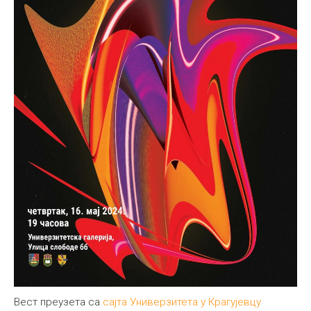
Вест преузета са
сајта Универзитета у Крагујевцу