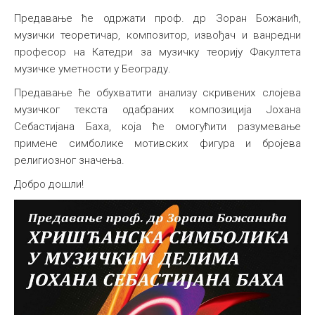
Предавање ће одржати проф. др Зоран Божанић,
музички теоретичар, композитор, извођач и ванредни
професор на Катедри за музичку теорију Факултета
музичке уметности у Београду.
Предавање ће обухватити анализу скривених слојева
музичког текста одабраних композиција Јохана
Себастијана Баха, која ће омогућити разумевање
примене симболике мотивских фигура и бројева
религиозног значења.
Добро дошли!