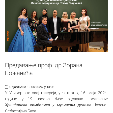
Предавање проф. др Зорана
Божанића
Објављено 13.05.2024. у 13:08
У Универзитетској галерији, у четвртак, 16. мајa 2024.
године у 19 часова, биће одржано предавање
Хришћанска симболика у музичким делима
Јохана
Себастијана Баха.