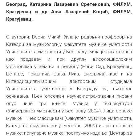
Београд, Катарина Лазаревић Сретеновић, ФИЛУМ,
Крагујевац и др Ања Лазаревић Коцић, ФИЛУМ,
Крагујевац.
О ауторки: Весна Микић била је редовни професор на
Катедри за музикологију Факултета музичке уметности
Универзитета уметности у Београду. Била је ангажована
као предавач и при другим високошколским
установама у земљи и региону (Нови Сад, Крагујевац,
Цетиње, Приштина, Бања Лука, Бијељина), као и на
Интердисциплинарним докторским студијама
Универзитета уметности у Београду од њиховог
оснивања. Њен опсежан научно-истраживачки писани
опус чине три књиге: Музика у технокултури
(Универзитет уметности у Београду, 2004), Лица српске
музике – неокласицизам (Факултет музичке уметности,
Катедра за музикологију, Београд, 2009) и Лица српске
музике: популарна музика, постхумно издање (Центар за