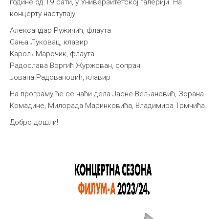
године од 19 сати, у Универзитетској галерији. На
концерту наступају:
Александар Ружичић, флаута
Сања Луковац, клавир
Карољ Марочик, флаута
Радослава Воргић Журжован, сопран
Јована Радовановић, клавир
На програму ће се наћи дела Јасне Вељановић, Зорана
Комадине, Милорада Маринковића, Владимира Трмчића.
Добро дошли!