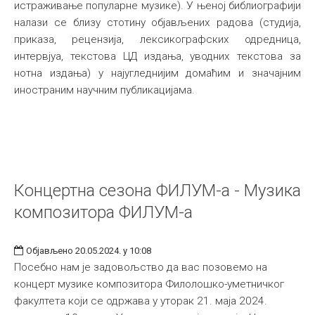
истраживање популарне музике). У њеној библиографији
налази се близу стотину објављених радова (студија,
приказа, рецензија, лексикографских одредница,
интервјуа, текстова ЦД издања, уводних текстова за
нотна издања) у најугледнијим домаћим и значајним
иностраним научним публикацијама.
Концертна сезона ФИЛУМ-а - Музика
композитора ФИЛУМ-а
Објављено 20.05.2024. у 10:08
Посебно нам је задовољство да вас позовемо на
концерт музике композитора Филолошко-уметничког
факултета који се одржава у уторак 21. маја 2024.