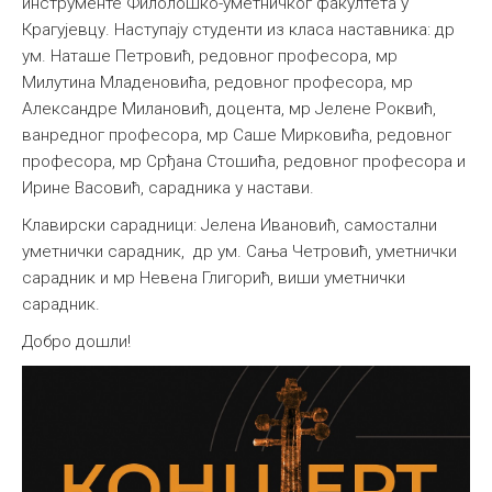
инструменте Филолошко-уметничког факултета у
Крагујевцу. Наступају студенти из класа наставника: др
ум. Наташе Петровић, редовног професора, мр
Милутина Младеновића, редовног професора, мр
Александре Милановић, доцента, мр Јелене Роквић,
ванредног професора, мр Саше Мирковића, редовног
професора, мр Срђана Стошића, редовног професора и
Ирине Васовић, сарадника у настави.
Клавирски сарадници: Jeлена Ивановић, самостални
уметнички сарадник, др ум. Сања Четровић, уметнички
сарадник и мр Невена Глигорић, виши уметнички
сарадник.
Добро дошли!