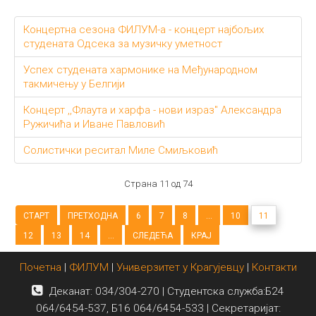
Концертна сезона ФИЛУМ-а - концерт најбољих
студената Одсека за музичку уметност
Успех студената хармонике на Међународном
такмичењу у Белгији
Концерт ,,Флаута и харфа - нови израз" Александра
Ружичића и Иване Павловић
Солистички реситал Миле Смиљковић
Страна 11 од 74
СТАРТ
ПРЕТХОДНА
6
7
8
...
10
11
12
13
14
...
СЛЕДЕЋА
КРАЈ
Почетна
|
ФИЛУМ
|
Универзитет у Крагујевцу
|
Контакти
Деканат: 034/304-270 | Студентска служба:Б24
064/6454-537, Б16 064/6454-533 | Секретаријат: