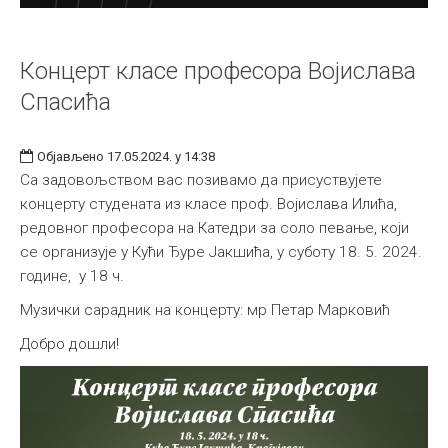
Концерт класе професора Војислава
Спасића
Објављено 17.05.2024. у 14:38
Са задовољством вас позивамо да присуствујете
концерту студената из класе проф. Војислава Илића,
редовног професора на Катедри за соло певање, који
се организује у Кући Ђуре Јакшића, у суботу 18. 5. 2024.
године, у 18 ч.
Музички сарадник на концерту: мр Петар Марковић
Добро дошли!