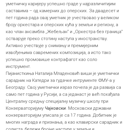
уметничку каријеру успешно граде у најразличитијим
саставима – од камерних до оперских. За двадесет и
пет година рада овај уметник је учествoвао у великом
броју оркестара и оперских кућа у земљи и региону, а
као члан ансамбла ,,Жебељан" и ,,Оркестра без граница"
остварује преко стотину наступа у иностранству.
Активно учествује у снимању и премијерним
извођењима савремених композиција, а исто тако
успешно промовише контрафагот као соло
инструмент.
Пијанисткиња Наталија Младеновић виши је уметнички
сарадник на Катедри за гудачке интрументе ФМУ-а у
Београду. Свој уметнички израз почела је да развија са
само пет година у Русији, а са једанаст је већ похађала
Централну средњу специјалну музичку школу при
Конзерваторијуму
Чајковски
. Московски државни
конзерваторијум уписала је са 17 година. Добитник је
многих награда и признања, а као клавирски сарадник и
солиста, бележи бројне наступе у земљи и