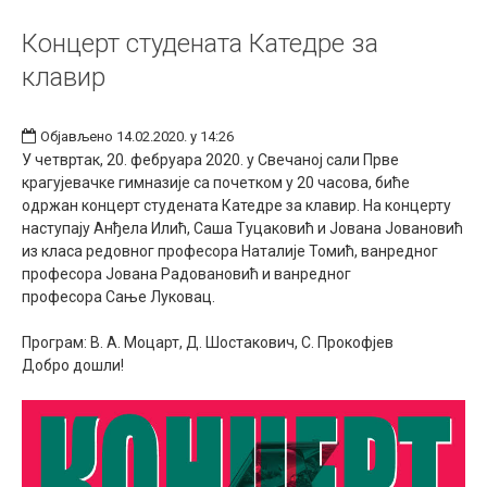
Концерт студената Катедре за
клавир
Објављено 14.02.2020. у 14:26
У четвртак, 20. фебруара 2020. у Свечаној сали Прве
крагујевачке гимназије са почетком у 20 часова, биће
одржан концерт студената Катедре за клавир. На концерту
наступају Анђела Илић, Саша Туцаковић и Јована Јовановић
из класа редовног професора Наталије Томић, ванредног
професора Јована Радовановић и ванредног
професора Сање Луковац.
Програм: В. А. Моцарт, Д. Шостакович, С. Прокофјев
Добро дошли!