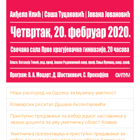
Нови распоред на Одсеку за музичку уметност
Клавирски реситал Душана Аксентијевића
Приступно предавање за избор једног наставника у
звање доцента за ужу уметничку област Клавир
Уметничка презентација и приступно предавање за