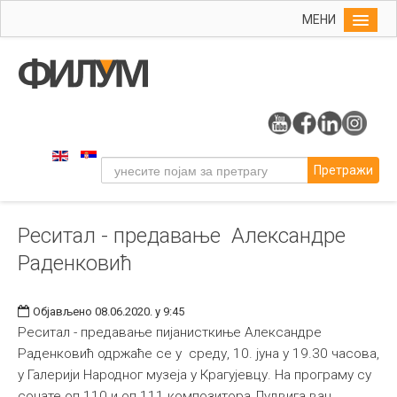
МЕНИ
Почетна
Упис
ФИЛУМ
Студије
Претражи
Наука
Уметност
Реситал - предавање Александре
Музичка уметност
Раденковић
Примењена и ликовна уметност
Галерија
Објављено 08.06.2020. у 9:45
Издаваштво
Реситал - предавање пијанисткиње Александре
Раденковић одржаће се у среду, 10. јуна у 19.30 часова,
Библиотека
у Галерији Народног музеја у Крагујевцу. На програму су
Студенти
сонате оп.110 и оп.111 композитора Лудвига ван