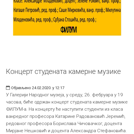
Концерт студената камерне музике
Објављено 24.02.2020. у 12:17
У Галерији Народног музеја, у среду, 26. фебруара у 19
часова, биће одржан концерт студената камерне музике
ФИЛУМ-а. На концерту ће наступити студенти из класа
ванредног професора Катарине Радовановић Јеремић,
редовног професора Борислава Чичовачког, доцента
Мирјане Нешковић и доцента Александра Стефановића.