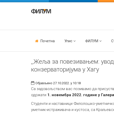
Почетна
Упис
ФИЛУМ
С
,,Жеља за повезивањем: увод
конзерваторијума у Хагу
Објављено 27.10.2022. у 10:18
Са задовољством вас позивамо да присуству
одржати
1. новембра 2022. године у Галер
Студенти и наставници Филолошко-уметничког
уметник-истраживача и кустоса, са Краљевско