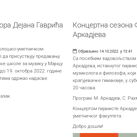
ора Дејана Гаврића
Концертна сезона
Аркадјева
лолошко-уметничком
Објављено 14.10.2022. у 13:41
е да присуствују предавању
Са посебним задовољством 
ке школе за музику у Мајнцу
Аркадјева, истакнутог пијани
 до 19. октобра 2022. године
музиколога и филозофа, који
стима одржао надасве
крагујевачке гиманзије, у су
20 часова.
азак.
Програм: М. Аркадјев, С. Ра
Концертом пијанисте Аркадј
уметничког факултета.
Добро дошли!