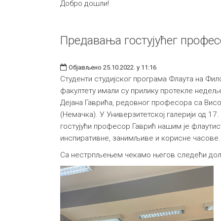
Добро дошли!
Предавања гостујућег профес
Објављено 25.10.2022. у 11:16
Студенти студијског програма Флаута на Фи
факултету имали су прилику протекле недељ
Дејана Гаврића, редовног професора са Висо
(Немачка). У Универзитетској галерији од 17.
гостујући професор Гаврић нашим је флаути
инспиративне, занимљиве и корисне часове.
Са нестрпљењем чекамо његов следећи дол