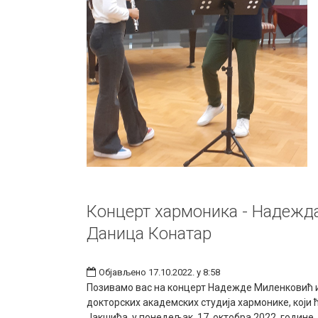
Концерт хармоника - Надежд
Даница Конатар
Објављено 17.10.2022. у 8:58
Позивамо вас на концерт Надежде Миленковић 
докторских академских студија хармонике, који 
Јакшића, у понедељак 17. октобра 2022. године,