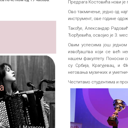
Предрага Костовића нови је 
Ово такмичење, једно од нај
инструмент, ове године одржа
Такође, Александар Радовић,
Ђорђевића, освојио је 3. мес
Овим успесима још једном 
извођаштва који се већ не
нашем факултету. Поносни см
су Србија, Крагујевац, и 
неговања музичких и уметнич
Честитамо студентима и пр