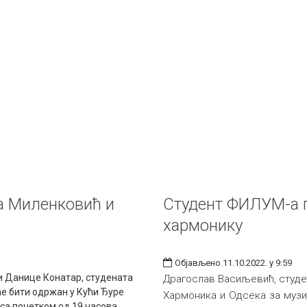
а Миленковић и
Студент ФИЛУМ-а п
хармонику
Објављено 11.10.2022. у 9:59
и Данице Конатар, студената
Драгослав Васиљевић, студен
ће бити одржан у Кући Ђуре
Хармоника и Одсека за музи
 са почетком од 19 часова.