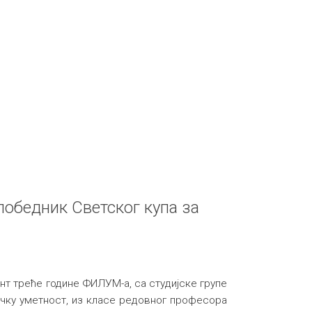
обедник Светског купа за
т треће године ФИЛУМ-а, са студијске групе
чку уметност, из класе редовног професора