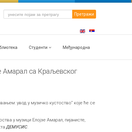
Претражи
блиотека
Студенти
Међународна
зе Амарал са Краљевског
ањем: увод у музичко кустоство” које ће се
ства у музици Елојзе Амарал, пијанисте,
кта
ДЕМУСИС
.