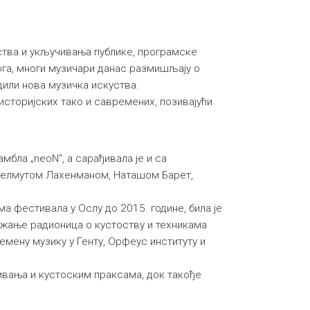
уства и укључивања публике, програмске
ога, многи музичари данас размишљају о
дили нова музичка искуства.
историјских тако и савремених, позивајући
самбла „neoN“, а сарађивала је и са
Хелмутом Лахенманом, Наташом Барет,
а фестивала у Ослу до 2015. године, била је
ржање радионица о кустоству и техникама
мену музику у Генту, Орфеус институту и
ивања и кустоским праксама, док такође