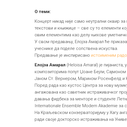
О теми:
Концерт никад није само неутрални оквир за
текстови и књижице – све су то елементи ко
овим елементима као делу њихове уметничке 
У свом предавању, Елојза Амарал ће приказат
учеснике да поделе сопствена искуства.
Предавање је инспирисано
истоименим рад
Елојза Амарал
(Heloisa Amaral) је пијаниста,
композиторима попут Џоане Бејли, Сајмоно
Јаном Ст. Вернером, Марином Росенфелд и 
Поред рада као кустос Центра за нову музику
ангажована као саветник истраживачког про
давања фидбека за менторе и студенте Летње
Internationale Ensemble Modern Akademie за
На Краљевском конзерваторијуму у Хагу анга
ради своје докторско истраживања на Универз