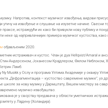
 музику. Напротив, контекст музичког извођења, видови прис
ји утичу на извођење и слушање на изузетне начине. Свесни т
праксе, истражујући их како би привукли нову публику и пону
и неке од најпривлачнијих примера музичког кустоства, како 
ом
објављеним 2020.
 уметник-истраживач и кустос. Члан је дуа Hellqvist/Amaral и ан
м Стин-Андерсеном, Јоханесом Крајдлером, Филом Ниблоком, 
Кетрин Ламб.
 Ny Musikk у Ослу и програма Ултима Академије у оквиру Ултим
јекта „Дефрагментација – кустоство савремене музике“, уз д
 школе за нову музику у Дармштату, Вишем мастеру за савре
 савремено музичко извођаштво.
жована је у својству предавача у области уметничких истраж
итету у Лајдену (Холандија).