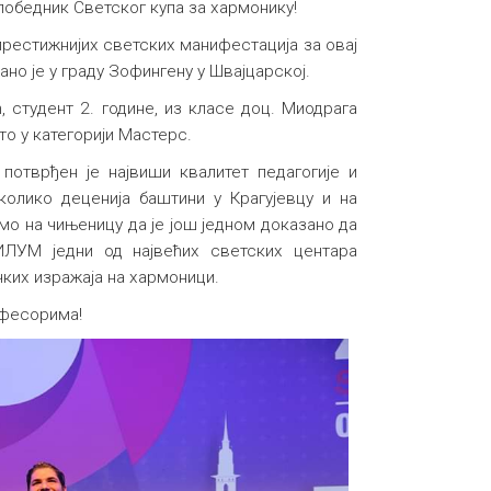
победник Светског купа за хармонику!
престижнијих светских манифестација за овај
но је у граду Зофингену у Швајцарској.
 студент 2. године, из класе доц. Миодрага
то у категорији Мастерс.
потврђен је највиши квалитет педагогије и
колико деценија баштини у Крагујевцу и на
о на чињеницу да је још једном доказано да
ФИЛУМ једни од највећих светских центара
ких изражаја на хармоници.
офесорима!