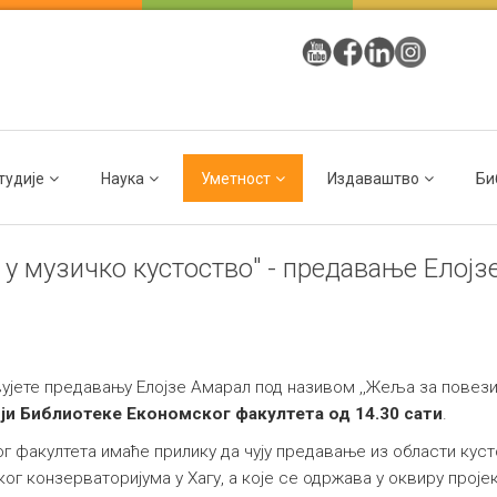
тудије
Наука
Уметност
Издаваштво
Би
 у музичко кустоство" - предавање Елој
јете предавању Елојзе Амарал под називом ,,Жеља за повезив
ији Библиотеке Економског факултета од 14.30 сати
.
 факултета имаће прилику да чују предавање из области кусто
г конзерваторијума у Хагу, а које се одржава у оквиру проје