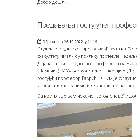
Добро дошли!
Предавања гостујућег профес
Објављено 25.10.2022. у 11:16
Студенти студијског програма Флаута на Фи
факултету имали су прилику протекле недељ
Дејана Гаврића, редовног професора са Висо
(Немачка). У Универзитетској галерији од 17.
гостујући професор Гаврић нашим је флаути
инспиративне, занимљиве и корисне часове.
Са нестрпљењем чекамо његов следећи дол