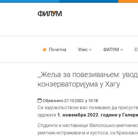
Почетна
Упис
ФИЛУМ
С
,,Жеља за повезивањем: увод
конзерваторијума у Хагу
Објављено 27.10.2022. у 10:18
Са задовољством вас позивамо да присуству
одржати
1. новембра 2022. године у Галер
Студенти и наставници Филолошко-уметничког
уметник-истраживача и кустоса, са Краљевско