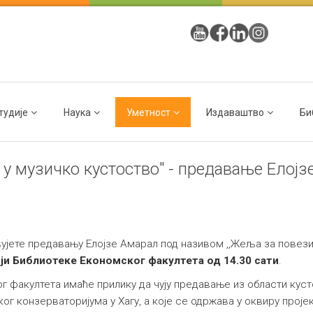
тудије
Наука
Уметност
Издаваштво
Би
 у музичко кустоство" - предавање Елој
јете предавању Елојзе Амарал под називом ,,Жеља за повезив
ији Библиотеке Економског факултета од 14.30 сати
.
 факултета имаће прилику да чују предавање из области кусто
г конзерваторијума у Хагу, а које се одржава у оквиру проје