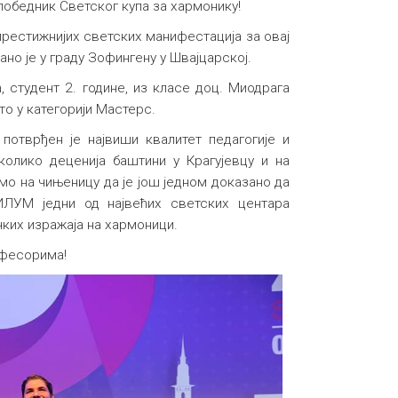
победник Светског купа за хармонику!
престижнијих светских манифестација за овај
но је у граду Зофингену у Швајцарској.
 студент 2. године, из класе доц. Миодрага
то у категорији Мастерс.
потврђен је највиши квалитет педагогије и
колико деценија баштини у Крагујевцу и на
о на чињеницу да је још једном доказано да
ФИЛУМ једни од највећих светских центара
ких изражаја на хармоници.
офесорима!