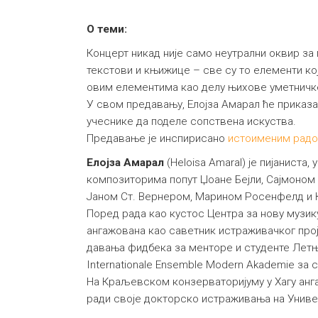
О теми:
Концерт никад није само неутрални оквир за
текстови и књижице – све су то елементи ко
овим елементима као делу њихове уметничке 
У свом предавању, Елојза Амарал ће приказат
учеснике да поделе сопствена искуства.
Предавање је инспирисано
истоименим рад
Елојза Амарал
(Heloisa Amaral) је пијаниста,
композиторима попут Џоане Бејли, Сајмоно
Јаном Ст. Вернером, Марином Росенфелд и 
Поред рада као кустос Центра за нову музику
ангажована као саветник истраживачког про
давања фидбека за менторе и студенте Летње
Internationale Ensemble Modern Akademie за
На Краљевском конзерваторијуму у Хагу анга
ради своје докторско истраживања на Универз