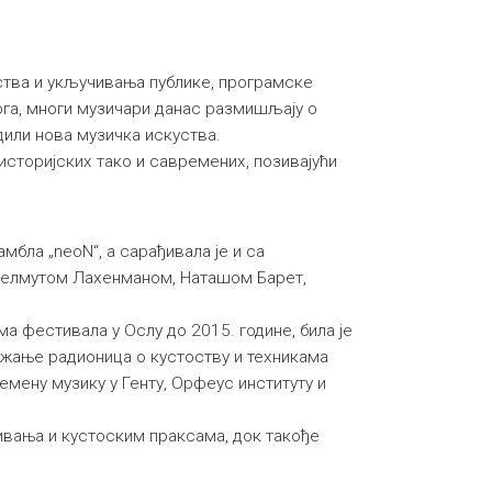
уства и укључивања публике, програмске
ога, многи музичари данас размишљају о
дили нова музичка искуства.
историјских тако и савремених, позивајући
самбла „neoN“, а сарађивала је и са
Хелмутом Лахенманом, Наташом Барет,
а фестивала у Ослу до 2015. године, била је
ржање радионица о кустоству и техникама
мену музику у Генту, Орфеус институту и
ивања и кустоским праксама, док такође