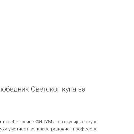
обедник Светског купа за
т треће године ФИЛУМ-а, са студијске групе
чку уметност, из класе редовног професора