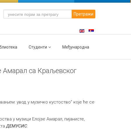
Претражи
блиотека
Студенти
Међународна
зе Амарал са Краљевског
ањем: увод у музичко кустоство” које ће се
ства у музици Елојзе Амарал, пијанисте,
кта
ДЕМУСИС
.