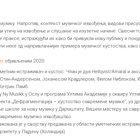
 музику. Напротив, контекст музичког извођења, видови прис
ји утичу на извођење и слушање на изузетне начине. Свесни т
праксе, истражујући их како би привукли нову публику и пону
и неке од најпривлачнијих примера музичког кустоства, како 
ом
објављеним 2020.
 уметник-истраживач и кустос. Члан је дуа Hellqvist/Amaral и ан
м Стин-Андерсеном, Јоханесом Крајдлером, Филом Ниблоком, 
Кетрин Ламб.
 Ny Musikk у Ослу и програма Ултима Академије у оквиру Ултим
јекта „Дефрагментација – кустоство савремене музике“, уз д
 школе за нову музику у Дармштату, Вишем мастеру за савре
 савремено музичко извођаштво.
жована је у својству предавача у области уметничких истраж
итету у Лајдену (Холандија).