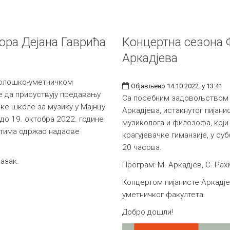
ора Дејана Гаврића
Концертна сезона
Аркадјева
лолошко-уметничком
Објављено 14.10.2022. у 13:41
е да присуствују предавању
Са посебним задовољством 
ке школе за музику у Мајнцу
Аркадјева, истакнутог пијани
 до 19. октобра 2022. године
музиколога и филозофа, који
стима одржао надасве
крагујевачке гиманзије, у су
20 часова.
азак.
Програм: М. Аркадјев, С. Ра
Концертом пијанисте Аркадј
уметничког факултета.
Добро дошли!