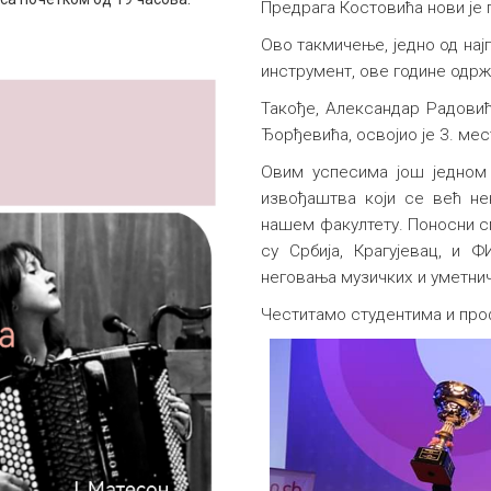
Предрага Костовића нови је 
Ово такмичење, једно од нај
инструмент, ове године одржа
Такође, Александар Радовић,
Ђорђевића, освојио је 3. мес
Овим успесима још једном 
извођаштва који се већ не
нашем факултету. Поносни см
су Србија, Крагујевац, и 
неговања музичких и уметнич
Честитамо студентима и пр