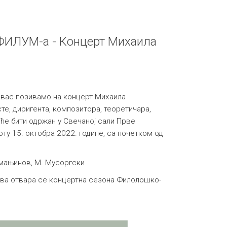
 ФИЛУМ-а - Концерт Михаила
вас позивамо на концерт Михаила
сте, диригента, композитора, теоретичара,
 ће бити одржан у Свечаној сали Прве
боту 15. октобра 2022. године, са почетком од
хмањинов, М. Мусоргски
ева отвара се концертна сезона Филолошко-