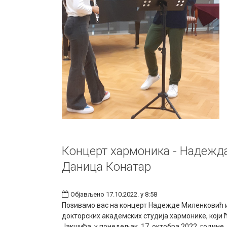
Концерт хармоника - Надежд
Даница Конатар
Објављено 17.10.2022. у 8:58
Позивамо вас на концерт Надежде Миленковић 
докторских академских студија хармонике, који 
Јакшића, у понедељак 17. октобра 2022. године,