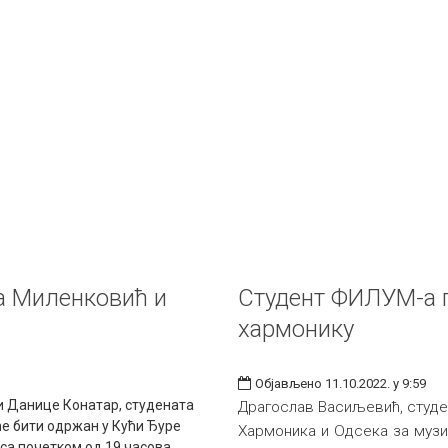
а Миленковић и
Студент ФИЛУМ-а п
хармонику
Објављено 11.10.2022. у 9:59
и Данице Конатар, студената
Драгослав Васиљевић, студен
ће бити одржан у Кући Ђуре
Хармоника и Одсека за музи
 са почетком од 19 часова.