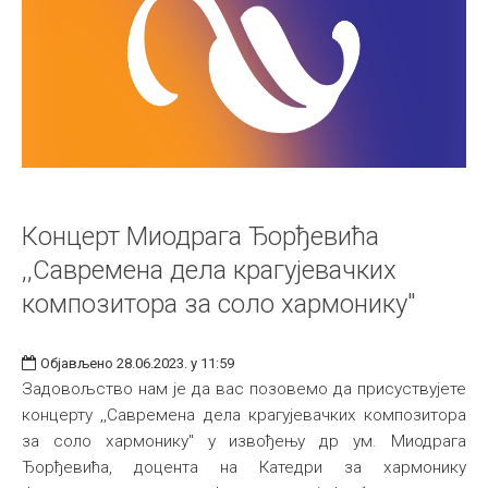
Концерт Миодрага Ђорђевића
,,Савремена дела крагујевачких
композитора за соло хармонику"
Објављено 28.06.2023. у 11:59
Задовољство нам је да вас позовемо да присуствујете
концерту ,,Савремена дела крагујевачких композитора
за соло хармонику" у извођењу др ум. Миодрага
Ђорђевића, доцента на Катедри за хармонику