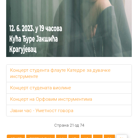
Концерт студента флауте Катедре за дувачке
инструменте
Концерт студената виолине
Концерт на Орфовим инструментима
Jавни час - Уметност говора
Страна 21 од 74