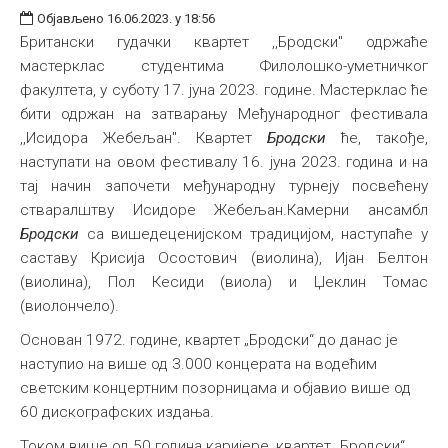
Објављено 16.06.2023. у 18:56
Британски гудачки квартет ,,Бродски" одржаће
мастерклас студентима Филолошко-уметничког
факултета, у суботу 17. јуна 2023. године. Мастерклас ће
бити одржан на затварању Међународног фестивала
,,Исидора Жебељан". Квартет
Бродски
ће, такође,
наступати на овом фестивалу 16. јуна 2023. година и на
тај начин започети међународну турнеју посвећену
стваралштву Исидоре Жебељан.Камерни ансамбл
Бродски
са вишедеценијском традицијом, наступаће у
саставу Крисија Осостович (виолина), Ијан Белтон
(виолина), Пол Кесиди (виола) и Џеклин Томас
(виолончело).
Основан 1972. године, квартет „Бродски“ до данас је
наступио на више од 3.000 концерата на водећим
светским концертним позорницама и објавио више од
60 дискографских издања.
Током више од 50 година каријере, квартет „Бродски“