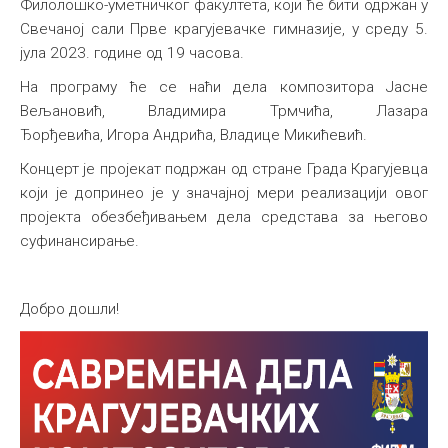
Филолошко-уметничког факултета, који ће бити одржан у
Свечаној сали Прве крагујевачке гимназије, у среду 5.
јула 2023. године од 19 часова.
На програму ће се наћи дела композитора Јаснe
Вељановић, Владимирa Трмчићa, Лазарa
Ђорђевићa, Игорa Андрићa, Владицe Микићевић.
Концерт је пројекат подржан од стране Града Крагујевца
који је допринео је у значајној мери реализацији овог
пројекта обезбеђивањем дела средстава за његово
суфинансирање.
Добро дошли!