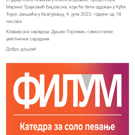
Марине Трајковић Биџовски, који ће бити одржан у Кући
Међународна
Ђуре Јакшића у Крагујевцу, 4. јула 2023. године од 18
часова.
Клавирска сарадња: Душан Тороман, самостални
уметнички сарадник
Добро дошли!