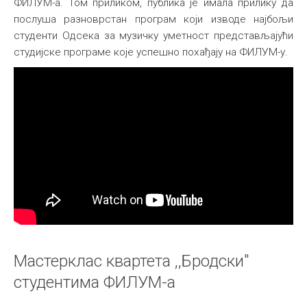
ФИЛУМ-а. Том приликом, публика је имала прилику да
послуша разноврстан програм који изводе најбољи
студенти Одсека за музичку уметност представљајући
студијске програме које успешно похађају на ФИЛУМ-у.
Мастерклас квартета ,,Бродски"
студентима ФИЛУМ-а