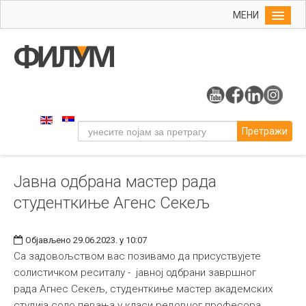
МЕНИ
Почетна
Упис
ФИЛУМ
Студије
Претражи
Наука
Уметност
Јавна одбрана мастер рада
Музичка уметност
студенткиње Агенс Секељ
Примењена и ликовна уметност
Галерија
Објављено 29.06.2023. у 10:07
Издаваштво
Са задовољством вас позивамо да присуствујете
солистичком реситалу - јавној одбрани завршног
Библиотека
рада Агнес Секељ, студенткиње мастер академских
Студенти
студија соло певања у класи редовног професора