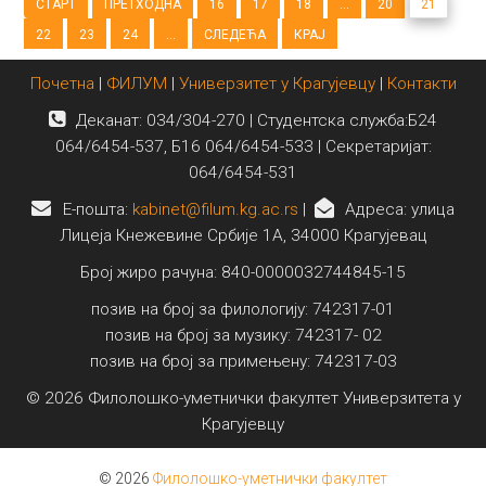
СТАРТ
ПРЕТХОДНА
16
17
18
...
20
21
22
23
24
...
СЛЕДЕЋА
КРАЈ
Почетна
|
ФИЛУМ
|
Универзитет у Крагујевцу
|
Контакти
Деканат: 034/304-270 | Студентска служба:Б24
064/6454-537, Б16 064/6454-533 | Секретаријат:
064/6454-531
E-пошта:
kabinet@filum.kg.ac.rs
|
Адреса: улица
Лицеја Кнежевине Србије 1А, 34000 Крагујевац
Број жиро рачуна: 840-0000032744845-15
позив на број за филологију: 742317-01
позив на број за музику: 742317- 02
позив на број за примењену: 742317-03
© 2026 Филолошко-уметнички факултет Универзитета у
Крагујевцу
© 2026
Филолошко-уметнички факултет