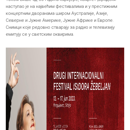
наступао је на највећим фестивалима и у престижним
концертним дворанама широм Аустралије, Азије,
Северне и Јужне Америке, Јужне Африке и Европе.
Снимци које редовно стварaју за радио и телевизију
емитују се у светским оквирима.