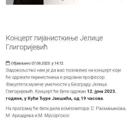
Концерт пијанисткиње Јелице
Глигоријевић
Објављено 07.06.2023. у 14:12
Задовољство нам је да вас позовемо на концерт који
ће одржати пијанисткиња и редовни професор
Факултета музиче уметности у Београду Јелица
Глигоријевић. Концерт ће бити одржан
12. јуна 2023.
године, у Кући Ђуре Јакшића, од 19 часова.
На програму ће бити дела композитора: С. Рахмањинова,
М. Аркадјева и М. Мусоргског.