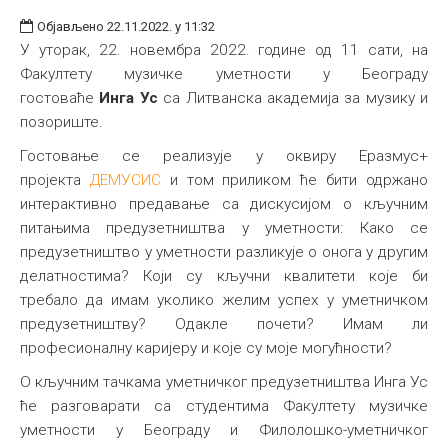
Објављено 22.11.2022. у 11:32
У уторак, 22. новембра 2022. године од 11 сати, на
Факултету музичке уметности у Београду
гостоваће
Инга Ус
са Литванска академија за музику и
позориште.
Гостовање се реализује у оквиру Еразмус+
пројекта
ДЕМУСИС
и том приликом ће бити одржано
интерактивно предавање са дискусијом о кључним
питањима предузетништва у уметности: Како се
предузетништво у уметности разликује о онога у другим
делатностима? Који су кључни квалитети које би
требало да имам уколико желим успех у уметничком
предузетништву? Одакле почети? Имам ли
професионалну каријеру и које су моје могућности?
О кључним тачкама уметничког предузетништва Инга Ус
ће разговарати са студентима Факултету музичке
уметности у Београду и Филолошко-уметничког