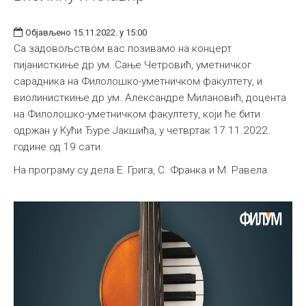
Објављено 15.11.2022. у 15:00
Са задовољством вас позивамо на концерт
пијанисткиње др ум. Сање Четровић, уметничког
сарадника на Филолошко-уметничком факултету, и
виолинисткиње др ум. Александре Милановић, доцента
на Филолошко-уметничком факултету, који ће бити
одржан у Кући Ђуре Јакшића, у четвртак 17.11.2022.
године од 19 сати.
На програму су дела Е. Грига, С. Франка и М. Равела.