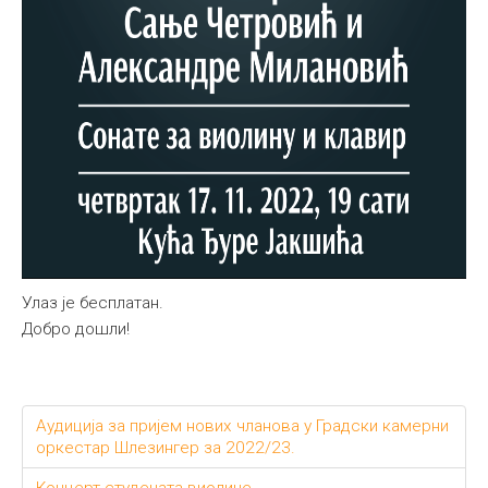
Улаз је бесплатан.
Добро дошли!
Аудиција за пријем нових чланова у Градски камерни
оркестар Шлезингер за 2022/23.
Концерт студената виолине