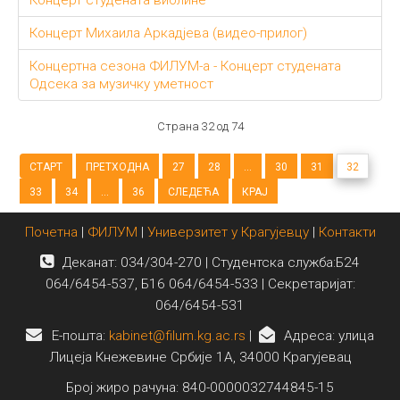
Концерт Михаила Аркадјева (видео-прилог)
Концертна сезона ФИЛУМ-а - Концерт студената
Одсека за музичку уметност
Страна 32 од 74
СТАРТ
ПРЕТХОДНА
27
28
...
30
31
32
33
34
...
36
СЛЕДЕЋА
КРАЈ
Почетна
|
ФИЛУМ
|
Универзитет у Крагујевцу
|
Контакти
Деканат: 034/304-270 | Студентска служба:Б24
064/6454-537, Б16 064/6454-533 | Секретаријат:
064/6454-531
E-пошта:
kabinet@filum.kg.ac.rs
|
Адреса: улица
Лицеја Кнежевине Србије 1А, 34000 Крагујевац
Број жиро рачуна: 840-0000032744845-15