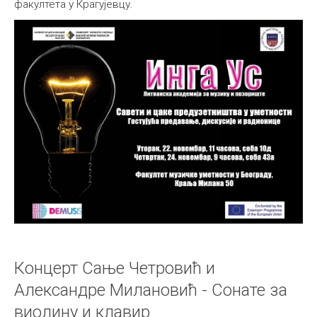
факултета у Крагујевцу.
Концерт Сање Четровић и
Александре Милановић - Сонате за
виолину и клавир