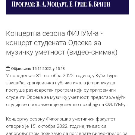
Концертна сезона ФИЛУМ-а -
концерт студената Одсека за
музичку уметност (видео-снимак)
Објављено 15.11.2022. у 15:13
У понедељак 31. октобра 2022. година, у Кући Ђуре
Јакшића, крагујевачка публика имала је прилику да
послуша разноврстан програм који су припремили
студенти Одсека за музичку уметност, представљајући
студијске програме које успешно похађају на ФИЛУМ-у.
Концертну сезону Филолошко-уметнички факултет
отворио је 15. октобра 2022. године, те вас са
задовољством позивамо да погледате видео-прилог са