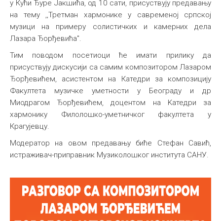
у Кући Ђуре Јакшића, од 10 сати, присуствују предавању
Међународна
на тему ,,Третман хармонике у савременој српској
музици на примеру солистичких и камерних дела
Лазара Ђорђевића".
Тим поводом посетиоци ће имати прилику да
присуствују дискусији са самим композитором Лазаром
Ђорђевићем, асистентом на Катедри за композицију
Факултета музичке уметности у Београду и др
Миодрагом Ђорђевићем, доцентом на Kатедри за
хармонику Филолошко-уметничког факултета у
Крагујевцу.
Модератор на овом предавању биће Стефан Савић,
истраживач-приправник Музиколошког института САНУ.