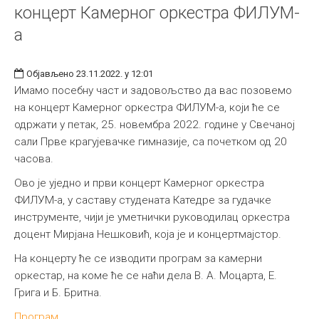
концерт Камерног оркестра ФИЛУМ-
а
Објављено 23.11.2022. у 12:01
Имамо посебну част и задовољство да вас позовемо
на концерт Камерног оркестра ФИЛУМ-а, који ће се
одржати у петак, 25. новембра 2022. године у Свечаној
сали Прве крагујевачке гимназије, са почетком од 20
часова.
Ово је уједно и први концерт Камерног оркестра
ФИЛУМ-а, у саставу студената Катедре за гудачке
инструменте, чији је уметнички руководилац оркестра
доцент Мирјанa Нешковић, која је и концертмајстор.
На концерту ће се изводити програм за камерни
оркестар, на коме ће се наћи дела В. А. Моцарта, Е.
Грига и Б. Бритна.
Програм