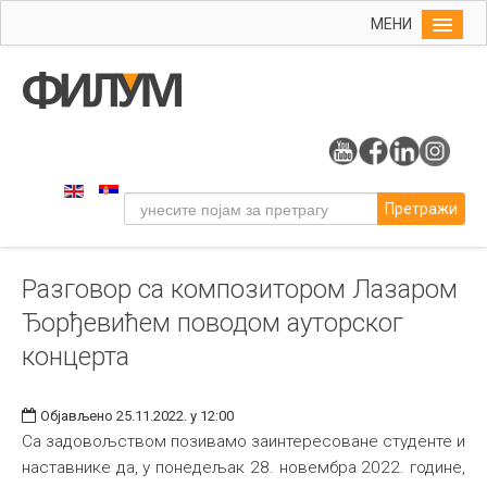
МЕНИ
Почетна
Упис
ФИЛУМ
Студије
Претражи
Наука
Уметност
Разговор са композитором Лазаром
Музичка уметност
Ђорђевићем поводом ауторског
Примењена и ликовна уметност
концерта
Галерија
Издаваштво
Објављено 25.11.2022. у 12:00
Са задовољством позивамо заинтересоване студенте и
Библиотека
наставнике да, у понедељак 28. новембра 2022. године,
Студенти