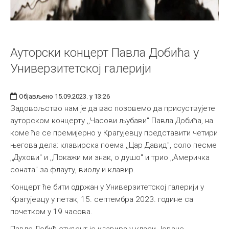
Ауторски концерт Павла Добића у
Универзитетској галерији
Објављено 15.09.2023. у 13:26
Задовољство нам је да вас позовемо да присуствујете
ауторском концерту ,,Часови љубави" Павла Добића, на
коме ће се премијерно у Крагујевцу представити четири
његова дела: клавирска поема ,,Цар Давид", соло песме
,,Духови" и ,,Покажи ми знак, о душо" и трио ,,Америчка
соната" за флауту, виолу и клавир.
Концерт ће бити одржан у Универзитетској галерији у
Крагујевцу у петак, 15. септембра 2023. године са
почетком у 19 часова.
Павле Добић студент је клавира у класи Јоване