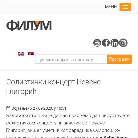
МЕНИ
Почетна
Упис
ФИЛУМ
Студије
Претражи
Наука
Уметност
Солистички концерт Невене
Музичка уметност
Глигорић
Примењена и ликовна уметност
Галерија
Објављено 27.09.2023. у 10:51
Издаваштво
Задовољство нам је да вас позовемо да присуствујете
солистичком концерту пијанисткиње Невене
Библиотека
Глигорић,
вишег уметничког сарадника Филолошко-
Студенти
уметничког факултета, који ће се одржати
у Кући Ђуре