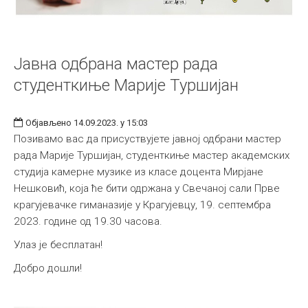
Јавна одбрана мастер рада
студенткиње Марије Туршијан
Објављено 14.09.2023. у 15:03
Позивамо вас да присуствујете јавној одбрани мастер
рада Марије Туршијан, студенткиње мастер академских
студија камерне музике из класе доцента Мирјане
Нешковић, којa ће бити одржанa у Свечаној сали Прве
крагујевачке гиманазије у Крагујевцу, 19. септембра
2023. године од 19.30 часова.
Улаз је бесплатан!
Добро дошли!