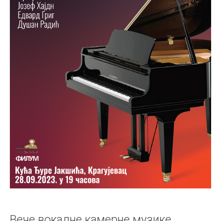
Вече вокалне камерне музике