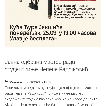
Јавна одбрана мастер рада
студенткиње Невене Радојковић
Објављено 14.09.2023. у 15:05
Позивамо вас да присуствујете јавној одбрани мастер
рада Невене Радојковић, студенткиње мастер
академских студија камерне музике из класе доцента
Мирјане Нешковић, која ће бити одржанa у Свечаној сали