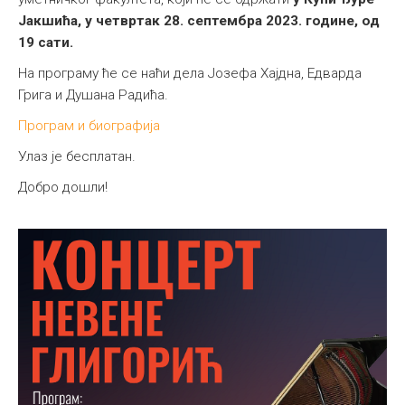
Јакшића, у четвртак 28. септембра 2023. године, од
Међународна
19 сати.
На програму ће се наћи дела Јозефа Хајдна, Едварда
Грига и Душана Радића.
Програм и биографија
Улаз је бесплатан.
Добро дошли!