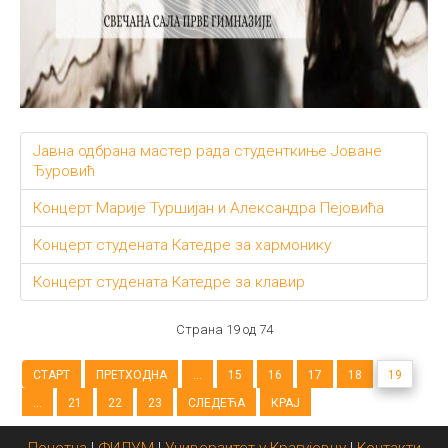
Јавна одбрана мастер рада студенткиње Јоване
Ђуровић
Концерт Марије Туршијан и Александра Пејовића
Концерт студената Катедре за хармонику
Концерт студената Катедре за клавир
Страна 19 од 74
СТАРТ
ПРЕТХОДНА
...
15
16
17
18
19
...
21
22
23
СЛЕДЕЋА
КРАЈ
Почетна
|
ФИЛУМ
|
Универзитет у Крагујевцу
|
Контакти