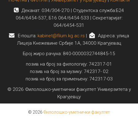
Деканат: 034/304-270 | Студентска служба:Б24
064/6454-537, Б16 064/6454-533 | Секретаријат:
064/6454-531
E-пошта:
kabinet@filum.kg.ac.rs
|
Адреса: улица
Лицеја Кнежевине Србије 1А, 34000 Крагујевац
Број жиро рачуна: 840-0000032744845-15
позив на број за филологију: 742317-01
позив на број за музику: 742317- 02
позив на број за примењену: 742317-03
© 2026 Филолошко-уметнички факултет Универзитета у
Крагујевцу
© 2026
Филолошко-уметнички факултет