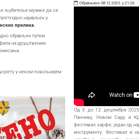
Објављено 08.12.2025. у 21:26
све љубитеље музике да се
 претходно најављен у
нских прилика.
адно објављен путем
офила на друштвеним
ормисања.
усрету у неком повољнијем
Од 3. до 12. децембра 2025
Панчеву, Новом Саду и Кр
фестивал харфе, један од на
инструменту. Фестивал и о