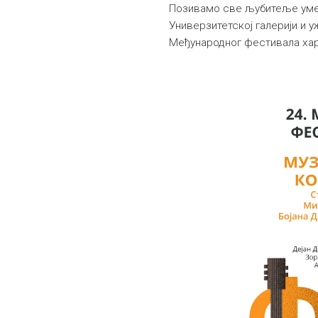
Позивамо све љубитеље умет
Универзитетској галерији и у
Међународног фестивала ха