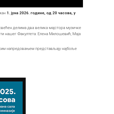
ржан
1. јуна 2026. године, од 20 часова, у
свећен делима два велика мајстора музичке
нти нашег Факултета: Елена Милошевић, Маја
ичким напредовањем представљају најбоље