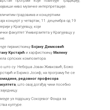
врстан програм који повезује традицију,
ајвиши ниво музичке интерпретације.
азличитим градовима и концертним
ја концерт у четвртак, 11. децембра од 19
ерији у Крагујевцу, који
чки факултет Универзитета у Крагујевцу у
оне.
 чује пијанисткињу
Бојану Димковић
тану Крстајић
и харфисткињу
Милену
 дела српских композитора.
ао што су Небојша Јован Живковић, Божо
рстајић и Енрико Јосиф, на програму ће се
Комадине, редовног професора
акултета
, што овај догађај чини посебно
заједницу.
изује уз подршку Сокојевог Фонда за
тва културе.