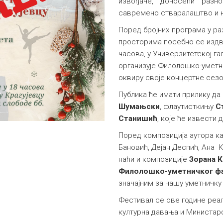
извођаче, доносећи разно
савремено стваралаштво и н
Поред бројних програма у р
просторима посебно се издва
часова, у Универзитетској гал
организује Филолошко-уметни
оквиру своје концертне сез
Публика ће имати прилику да
Шумањски
, флаутисткињу
С
Станишић
, које ће извести
Поред композиција аутора к
Бановић, Дејан Деспић, Ана К
наћи и композиције
Зорана 
Филолошко-уметничког ф
значајним за нашу уметничку 
Фестивал се ове године реал
културна давања и Министарс