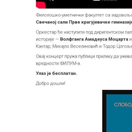
Филолошко-уметнички факултет са задовољс
Свечаној сали Прве крагујевачке гимназиј
Оркестар ће наступити под диригентском п
историје —
Волфганга Амадеуса Моцарта
Кантар, Михајло Веселиновић и Тодор Цогољ
Овај концерт пружа публици прилику да ужи
вредности ФИЛУМ-а.
Улаз је бесплатан.
Добро дошли!