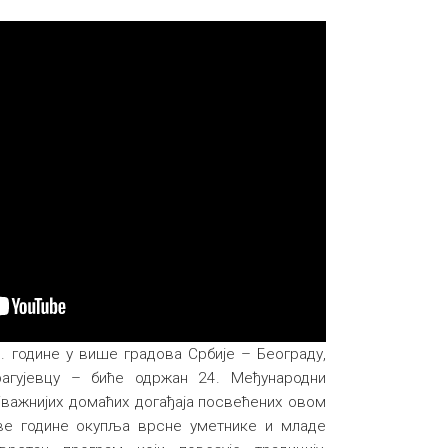
. године у више градова Србије – Београду,
агујевцу – биће одржан 24. Међународни
јважнијих домаћих догађаја посвећених овом
ве године окупља врсне уметнике и младе