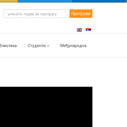
Претражи
блиотека
Студенти
Међународна