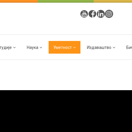
тудије
Наука
Уметност
Издаваштво
Би