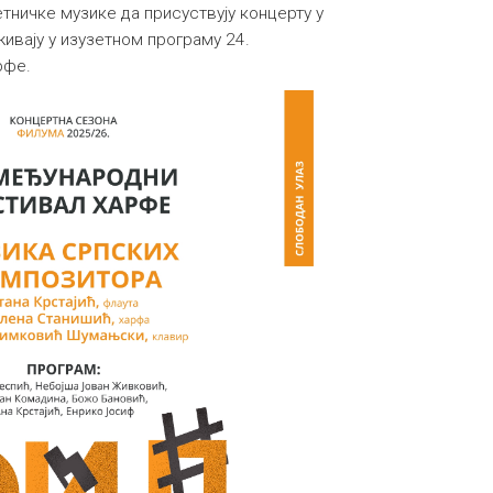
ничке музике да присуствују концерту у
живају у изузетном програму 24.
рфе.