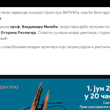
твом најављује концерт Оркестра ФИЛУМ-а, који ће бити од
е
.
алицом
проф. Владимира Милића
, представљајући програм по
и
Оторина Респигија
. Солисти су наши млади уметници, студе
евић.
ва у извођењима младих музичара који својим радом и уметн