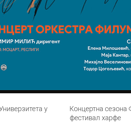
ниверзитета у
Концертна сезона 
фестивал харфе