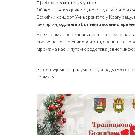
Објављено 08.01.2026. у 11:19
Обавештавамо јавност, колеге, студенте и 
Божићни концерт Универзитета у Крагујевцу,
медијима,
одлаже због неповољних време
Нови термин одржавања концерта биће накн
званичног сајта Универзитета, званичних пр
мрежама као и путем средстава јавног инф
Захваљујемо на разумевању и радујемо се с
термину.