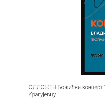
ОДЛОЖЕН Божићни концерт У
Крагујевцу