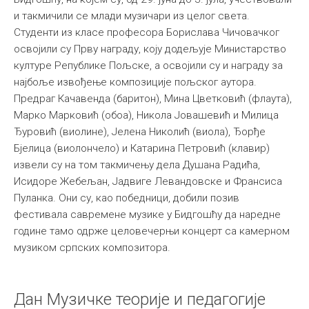
и такмичили се млади музичари из целог света.
Међународна
Студенти из класе професора Борислава Чичовачког
освојили су Прву награду, коју додељује Министарство
културе Републике Пољске, а освојили су и награду за
најбоље извођење композиције пољског аутора.
Предраг Качавенда (баритон), Мина Цветковић (флаута),
Марко Марковић (обоа), Никола Јовашевић и Милица
Ђуровић (виолине), Јелена Николић (виола), Ђорђе
Бјелица (виолончело) и Катарина Петровић (клавир)
извели су на том такмичењу дела Душана Радића,
Исидоре Жебељан, Јадвиге Левандовске и Франсиса
Пуланка. Они су, као победници, добили позив
фестивала савремене музике у Бидгошћу да наредне
године тамо одрже целовечерњи концерт са камерном
музиком српских композитора.
Дан Музичке теорије и педагогије