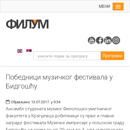
МЕНИ
Почетна
Упис
ФИЛУМ
Студије
Претражи
Наука
Уметност
Победници музичког фестивала у
Музичка уметност
Бидгошћу
Примењена и ликовна уметност
Галерија
Објављено 13.07.2017. у 9:34
Издаваштво
Ансамбл студената музике Филолошко-уметничког
факултета у Крагујевца добитиници су прве и главне
Библиотека
награде фестивала Музичке импресије у пољском граду
Студенти
Бидгошћу, на којем су, од 29. јуна до 3. јула, учествовали