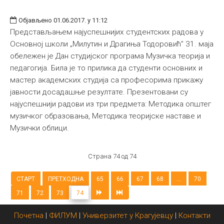
Објављено 01.06.2017. у 11:12
Представљањем најуспешнијих студентских радова у
Основној школи „Милутин и Драгиња Тодоровић” 31. маја
обележен је Дан студијског програма Музичка теорија и
педагогија. Била је то прилика да студенти основних и
мастер академских студија са професорима прикажу
јавности досадашње резултате. Презентовани су
најуспешнији радови из три предмета: Методика општег
музичког образовања, Методика теоријске наставе и
Музички облици.
Страна 74 од 74
СТАРТ
ПРЕТХОДНА
65
66
67
68
...
70
71
72
73
74
Почетна
|
ФИЛУМ
|
Универзитет у Крагујевцу
|
Контакти