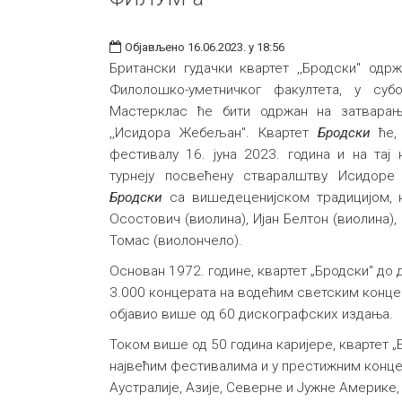
Објављено 16.06.2023. у 18:56
Британски гудачки квартет ,,Бродски" одр
Филолошко-уметничког факултета, у субо
Мастерклас ће бити одржан на затварањ
,,Исидора Жебељан". Квартет
Бродски
ће, 
фестивалу 16. јуна 2023. година и на тај
турнеју посвећену стваралштву Исидоре
Бродски
са вишедеценијском традицијом, н
Осостович (виолина), Ијан Белтон (виолина),
Томас (виолончело).
Основан 1972. године, квартет „Бродски“ до 
3.000 концерата на водећим светским конц
објавио више од 60 дискографских издања.
Током више од 50 година каријере, квартет „Б
највећим фестивалима и у престижним кон
Аустралије, Азије, Северне и Јужне Америке