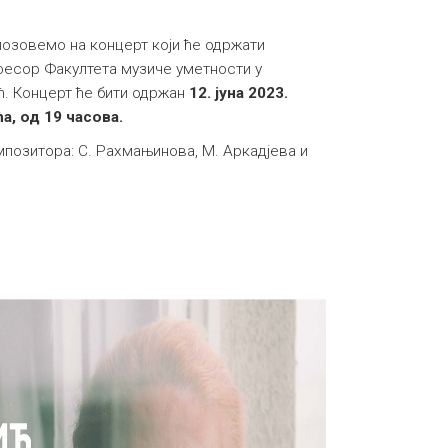
позовемо на концерт који ће одржати
фесор Факултета музиче уметности у
ћ. Концерт ће бити одржан
12. јуна 2023.
а, од 19 часова.
мпозитора: С. Рахмањинова, М. Аркадјева и