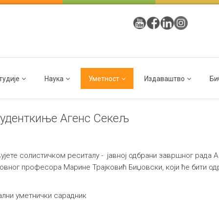
тудије
Наука
Уметност
Издаваштво
Би
туденткиње Агенс Секељ
јете солистичком реситалу - јавној одбрани завршног рада 
вног професора Марине Трајковић Биџовски, који ће бити одрж
ални уметнички сарадник