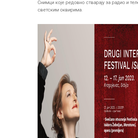
Снимци које редовно стварaју за радио и теле
светским оквирима.