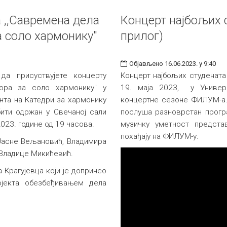
 ,,Савремена дела
Концерт најбољих 
а соло хармонику"
прилог)
Објављено 16.06.2023. у 9:40
а присуствујете концерту
Концерт најбољих студената
тора за соло хармонику" у
19. маја 2023, у Универзи
нта на Катедри за хармонику
концертне сезоне ФИЛУМ-а. 
бити одржан у Свечаној сали
послуша разноврстан прогр
2023. године од 19 часова.
музичку уметност предста
похађају на ФИЛУМ-у.
Јаснe Вељановић, Владимирa
 Владицe Микићевић.
 Крагујевца који је допринео
ројекта обезбеђивањем дела