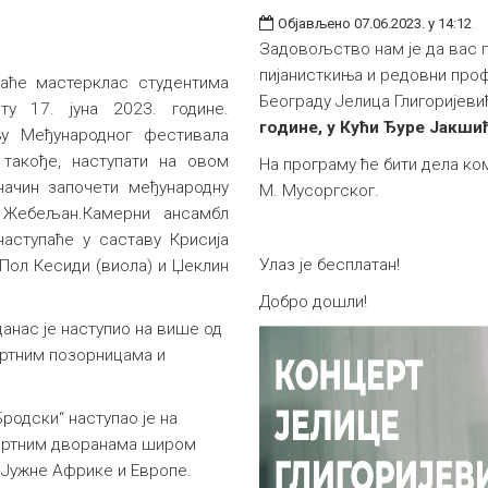
Објављено 07.06.2023. у 14:12
Задовољство нам је да вас 
пијанисткиња и редовни про
жаће мастерклас студентима
Београду Јелица Глигоријеви
ту 17. јуна 2023. године.
године, у Кући Ђуре Јакшић
у Међународног фестивала
такође, наступати на овом
На програму ће бити дела ко
 начин започети међународну
М. Мусоргског.
 Жебељан.Камерни ансамбл
аступаће у саставу Крисија
Улаз је бесплатан!
 Пол Кесиди (виола) и Џеклин
Добро дошли!
данас је наступио на више од
ертним позорницама и
родски“ наступао је на
цертним дворанама широм
, Јужне Африке и Европе.