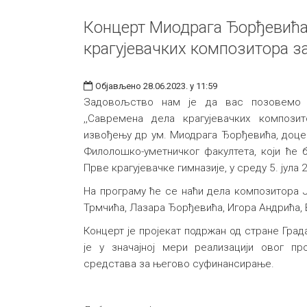
Концерт Миодрага Ђорђевића
крагујевачких композитора з
Објављено 28.06.2023. у 11:59
Задовољство нам је да вас позовемо д
,,Савремена дела крагујевачких компози
извођењу др ум. Миодрага Ђорђевића, доце
Филолошко-уметничког факултета, који ће 
Прве крагујевачке гимназије, у среду 5. јула 
На програму ће се наћи дела композитора 
Трмчићa, Лазарa Ђорђевићa, Игорa Андрићa,
Концерт је пројекат подржан од стране Града
је у значајној мери реализацији овог п
средстава за његово суфинансирање.