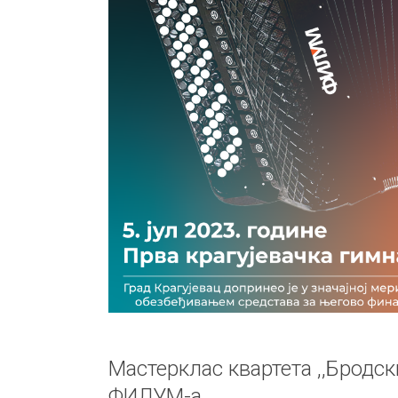
Мастерклас квартета ,,Бродск
ФИЛУМ-а