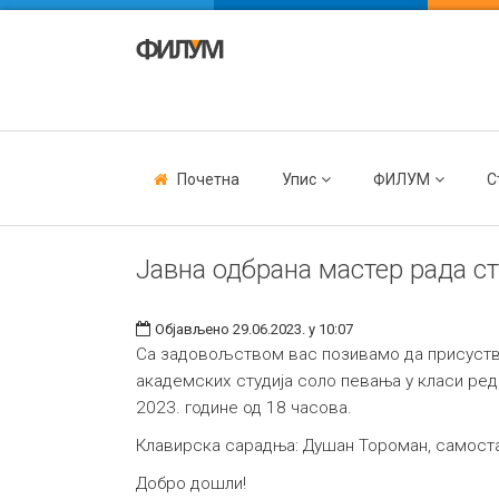
Почетна
Упис
ФИЛУМ
С
Јавна одбрана мастер рада с
Објављено 29.06.2023. у 10:07
Са задовољством вас позивамо да присуству
академских студија соло певања у класи редо
2023. године од 18 часова.
Клавирска сарадња: Душан Тороман, самост
Добро дошли!