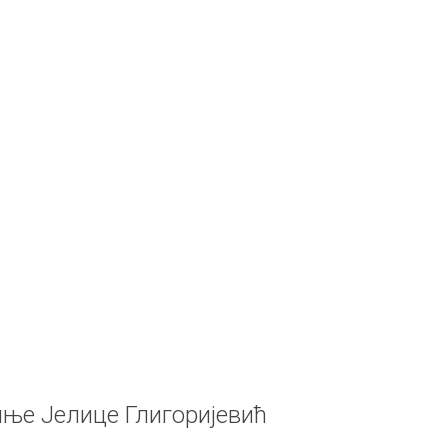
иње Јелице Глигоријевић