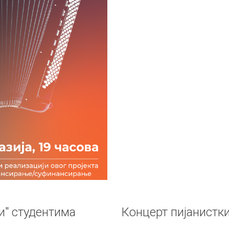
и" студентима
Концерт пијанистк