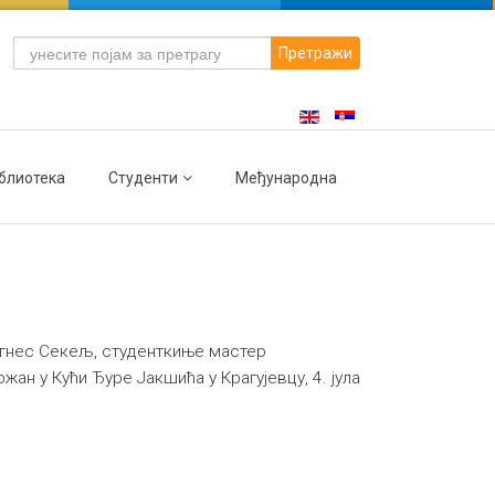
Претражи
блиотека
Студенти
Међународна
Агнес Секељ, студенткиње мастер
ан у Кући Ђуре Јакшића у Крагујевцу, 4. јула