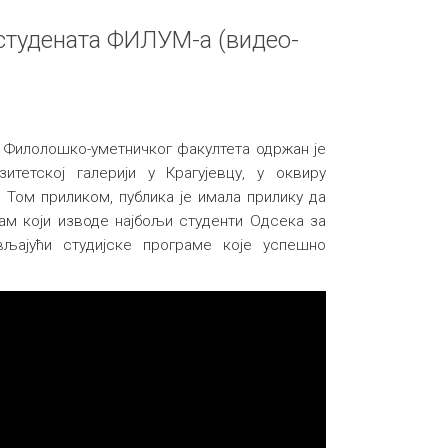
студената ФИЛУМ-а (видео-
 Филолошко-уметничког факултета одржан је
тетској галерији у Крагујевцу, у оквиру
Том приликом, публика је имала прилику да
ам који изводе најбољи студенти Одсека за
вљајући студијске програме које успешно