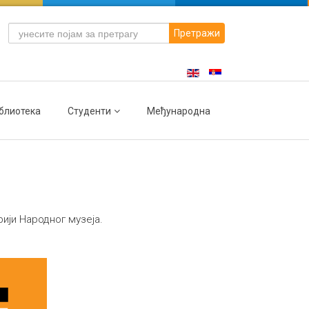
Претражи
блиотека
Студенти
Међународна
рији Народног музеја.