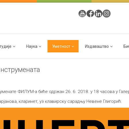
тудије
Наука
Уметност
Издаваштво
Би
инструмената
уменате ФИЛУМ-а биће одржан 26. 6. 2018. у 18 часова у Гале
рјановa, кларинет, уз клавирску сарадњу Невене Глигорић.