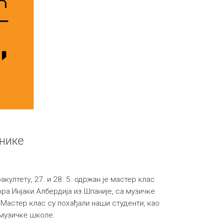
нике
ултету, 27. и 28. 5. одржан је мастер клас
а Инјаки Албердија из Шпаније, са музичке
 Мастер клас су похађали наши студенти, као
 музичке школе.