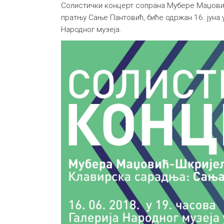
Солистички концерт сопрана Мубере Маџови
пратњу Сање Пантовић, биће одржан 16. јуна у
Народног музеја.