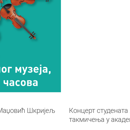
 Маџовић Шкријељ
Концерт студената
такмичења у акаде