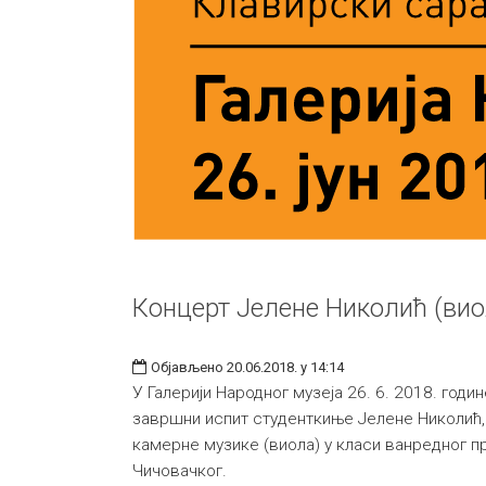
Концерт Јелене Николић (вио
Објављено 20.06.2018. у 14:14
У Галерији Народног музеја 26. 6. 2018. годи
завршни испит студенткиње Јелене Николић,
камерне музике (виола) у класи ванредног 
Чичовачког.