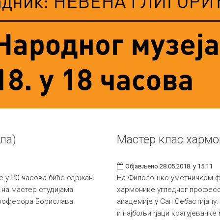
ла)
Мастер клас хармо
Објављено 28.05.2018. у 15:11
не у 20 часова биће одржан
На Филолошко-уметничком фак
 на мастер студијама
хармонике угледног професор
професора Борислава
академије у Сан Себастијану.
и најбољи ђаци крагујевачке