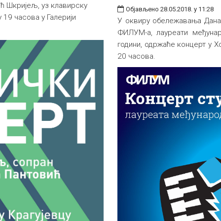
ћ Шкријељ, уз клавирску
Објављено 28.05.2018. у 11:28
 19 часова у Галерији
У оквиру обележавања Дана
ФИЛУМ-а, лауреати међунар
години, одржаће концерт у Хо
20 часова.