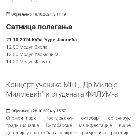
Објављено 18.10.2024. у 11:19
Сатница полагања
21.10.2024 Кућа Ђуре Јакшића
12.00 Модул Виола
13.00 Модул Хармоника
14.00 Модул Флаута
Концерт ученика МШ ,, Др Милоје
Милојевић" и студената ФИЛУМ-а
Објављено 28.10.2024. у 15:57
Спомен–парк ,,Крагујевачки октобар” организује
традиционалне Октобарске манифестације више
деценија у знак сећања на жртве крагујевачке трагедије.