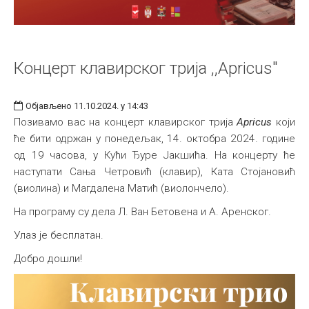
Концерт клавирског трија ,,Apricus"
Објављено 11.10.2024. у 14:43
Позивамо вас на концерт клавирског трија
Apricus
који
ће бити одржан у понедељак, 14. октобра 2024. године
од 19 часова, у Кући Ђуре Јакшићa. На концерту ће
наступати Сања Четровић (клавир), Ката Стојановић
(виолина) и Магдалена Матић (виолончело).
На програму су дела Л. Ван Бетовена и А. Аренског.
Улаз је бесплатан.
Добро дошли!