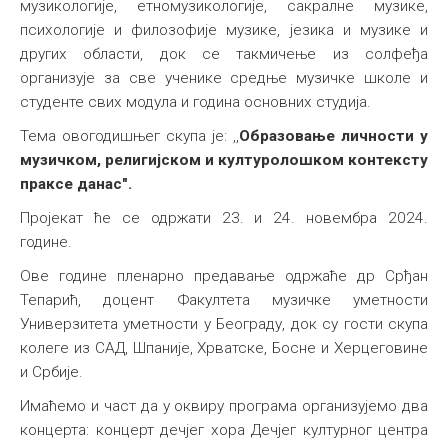
музикологије, етномузикологије, сакралне музике,
психологије и филозофије музике, језика и музике и
других области, док се такмичење из солфеђа
организује за све ученике средње музичке школе и
студенте свих модула и година основних студија.
Тема овогодишњег скупа је: ,,
Образовање личности у
музичком, религијском и културолошком контексту
праксе данас".
Пројекат ће се одржати 23. и 24. новембра 2024.
године.
Ове године пленарно предавање одржаће др Срђан
Тепарић, доцент Факултета музичке уметности
Универзитета уметности у Београду, док су гости скупа
колеге из САД, Шпаније, Хрватске, Босне и Херцеговине
и Србије.
Имаћемо и част да у оквиру програма организујемо два
концерта: концерт дечјег хора Дечјег културног центра