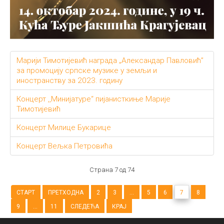
Марији Тимотијевић награда „Александар Павловић”
за промоцију српске музике у земљи и
иностранству за 2023. годину
Концерт ,,Минијатуре“ пијанисткиње Марије
Тимотијевић
Концерт Милице Букарице
Концерт Вељка Петровића
Страна 7 од 74
СТАРТ
ПРЕТХОДНА
2
3
...
5
6
7
8
9
...
11
СЛЕДЕЋА
КРАЈ