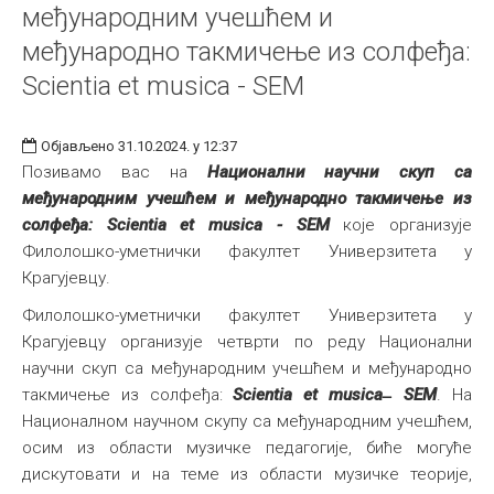
међународним учешћем и
међународно такмичење из солфеђа:
Scientia et musica - SEM
Објављено 31.10.2024. у 12:37
Позивамо вас на
Национални научни скуп са
међународним учешћем и међународно такмичење из
солфеђа: Scientia et musica - SEM
које организује
Филолошко-уметнички факултет Универзитета у
Крагујевцу.
Филолошко-уметнички факултет Универзитета у
Крагујевцу организује четврти по реду Национални
научни скуп са међународним учешћем и међународно
такмичење из солфеђа:
Scientia et musica ̶ SEM
. На
Националном научном скупу са међународним учешћем,
осим из области музичке педагогије, биће могуће
дискутовати и на теме из области музичке теорије,