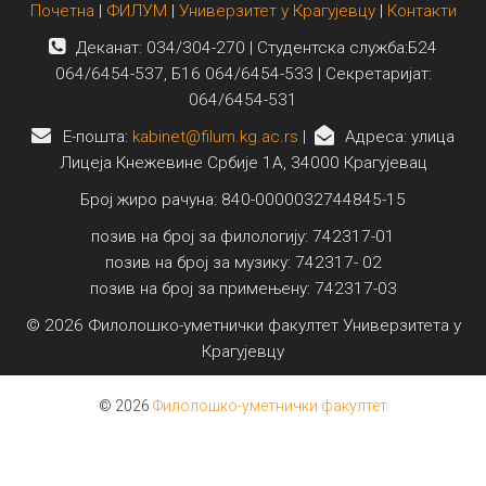
Почетна
|
ФИЛУМ
|
Универзитет у Крагујевцу
|
Контакти
Деканат: 034/304-270 | Студентска служба:Б24
064/6454-537, Б16 064/6454-533 | Секретаријат:
064/6454-531
E-пошта:
kabinet@filum.kg.ac.rs
|
Адреса: улица
Лицеја Кнежевине Србије 1А, 34000 Крагујевац
Број жиро рачуна: 840-0000032744845-15
позив на број за филологију: 742317-01
позив на број за музику: 742317- 02
позив на број за примењену: 742317-03
© 2026 Филолошко-уметнички факултет Универзитета у
Крагујевцу
© 2026
Филолошко-уметнички факултет