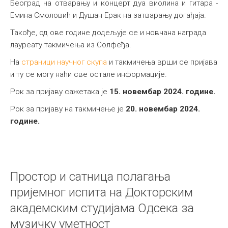
Београд на отварању и концерт дуа виолина и гитара -
Емина Смоловић и Душан Ерак на затварању догађаја.
Такође, од ове године додељује се и новчана награда
лауреату такмичења из Солфеђа.
На
страници научног скупа
и такмичења врши се пријава
и ту се могу наћи све остале информације.
Рок за пријаву сажетака је
15. новембар 2024. године.
Рок за пријаву на такмичење је
20. новембар 2024.
године.
Простор и сатница полагања
пријемног испита на Докторским
академским студијама Одсека за
музичку уметност