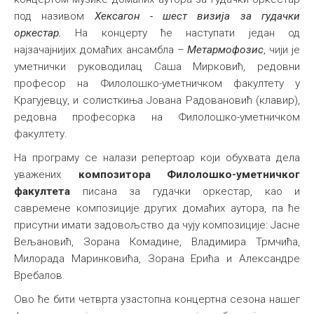
под називом
Хексагон - шест визија за гудачки
Међународна
оркестар.
На концерту ће наступати један од
најзачајнијих домаћих ансамбла –
Метармофозис
, чији је
уметнички руководилац Саша Мирковић, редовни
професор на Филолошко-уметничком факултету у
Крагујевцу, и солисткиња Јована Радовановић (клавир),
редовна професорка на Филолошко-уметничком
факултету.
На програму се налази репертоар који обухвата дела
уважених
композитора Филолошко-уметничког
факултета
писана за гудачки оркестар, као и
савремене композиције других домаћих аутора, па ће
присутни имати задовољство да чују композиције: Јасне
Вељановић, Зорана Комадине, Владимира Трмчића,
Милорада Маринковића, Зорана Ерића и Александре
Вребалов.
Ово ће бити четврта узастопна концертна сезона нашег