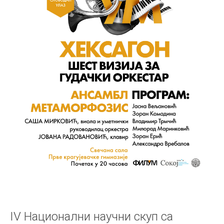
IV Национални научни скуп са