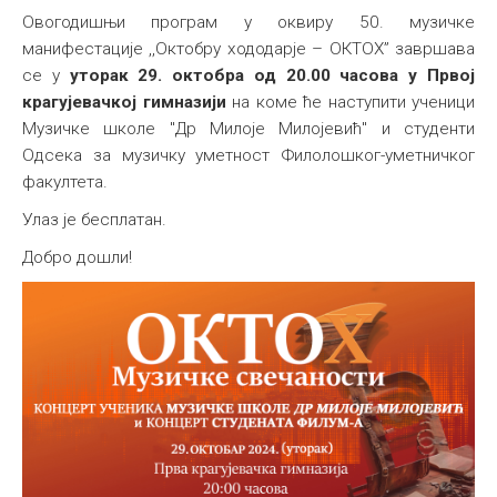
Овогодишњи програм у оквиру 50. музичке
манифестације ,,Октобру хододарје – ОКТОХ” завршава
се у
уторак 29. октобра од 20.00 часова у Првој
крагујевачкој гимназији
на коме ће наступити ученици
Музичке школе "Др Милоје Милојевић" и студенти
Одсека за музичку уметност Филолошког-уметничког
факултета.
Улаз је бесплатан.
Добро дошли!