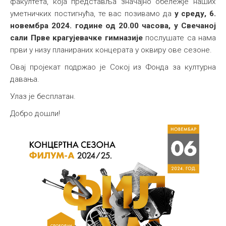
факултета, која представља значајно обележје наших
уметничких постигнућа, те вас позивамо да
у
среду, 6.
новембра 2024. године од 20.00 часова, у Свечаној
сали Прве крагујевачке гимназије
послушате са нама
први у низу планираних концерата у оквиру ове сезоне.
Овај пројекат подржао је Сокој из Фонда за културна
давања.
Улаз је бесплатан.
Добро дошли!