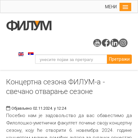
МЕНИ
Почетна
Упис
ФИЛУМ
Студије
Претражи
Наука
Уметност
Концертна сезона ФИЛУМ-а -
Музичка уметност
свечано отварање сезоне
Примењена и ликовна уметност
Галерија
Објављено 02.11.2024. у 12:24
Издаваштво
Посебно нам је задовољство да вас обавестимо да
Филолошко-уметнички факултет почиње своју концертну
Библиотека
сезону, коју ће отворити 6. новембра 2024. године
Студенти
концертом музике домаћих аутора за гудачки оркестар