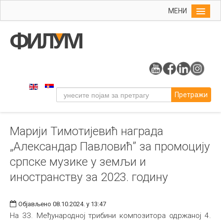
МЕНИ
Почетна
Упис
ФИЛУМ
Студије
Претражи
Наука
Уметност
Марији Тимотијевић награда
Музичка уметност
„Александар Павловић” за промоцију
Примењена и ликовна уметност
српске музике у земљи и
Галерија
иностранству за 2023. годину
Издаваштво
Библиотека
Објављено 08.10.2024. у 13:47
На 33. Међународној трибини композитора одржаној 4.
Студенти