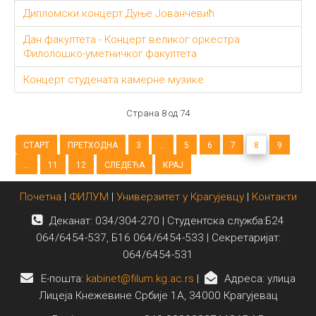
Дипломски концерт Дуње Јованчевић
Дан факултета - Концерт великог оркестра
Филолошко-уметничког факултета
Концерт студената камерне музике
Страна 8 од 74
СТАРТ
ПРЕТХОДНА
3
...
5
6
7
8
9
...
11
12
СЛЕДЕЋА
КРАЈ
Почетна
|
ФИЛУМ
|
Универзитет у Крагујевцу
|
Контакти
Деканат: 034/304-270 | Студентска служба:Б24
064/6454-537, Б16 064/6454-533 | Секретаријат:
064/6454-531
E-пошта:
kabinet@filum.kg.ac.rs
|
Адреса: улица
Лицеја Кнежевине Србије 1А, 34000 Крагујевац