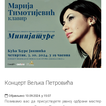
Концерт Вељка Петровића
Објављено 13.09.2024. у 15:07
Позивамо вас да присуствујете јавној одбрани мастер