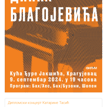
Дипломски концерт Катарине Тасић