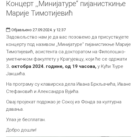
Концерт ,,Минијатуре“ пијанисткиње
Марије Тимотијевић
Објављено 27.09.2024. у 12:37
Задовољство нам је да вас позовемо да присуствујете
концерту под називом ,,Минијатуре“ пијанистикње Марије
Тимотијевић, асистента са докторатом на Филолошко-
уметничком факултету у Крагујевцу, који ће се одржати
3
. октобра 2024. године, од 19 часова,
у Кући Ђуре
Јакшића.
На програму су клавирска дела Ивана Бркљачића, Иване
Стефановић и Александра Вујића.
Овај пројекат подржао је Сокој из Фонда за културна
давања.
Улаз је бесплатан.
Добро дошли!