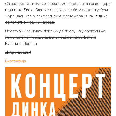
Са задовољством вас позивамо на солистички концерт
пијанисте Динка Благојевића, који ће бити одржан у Кући
Ђуре Јакшића, у понедељак 9. септембра 2024. година
са почетком од 19 часова.
Посетиоци ће имати прилику да послушају програм на
коме ће бити изведена дела: Баха и Хеса, Баха и
Бузонија, Шопена
Добро дошли!
Биографија