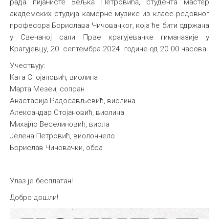
рада пијанисте Вељка Петровића, студента мастер
академских студија камерне музике из класе редовног
професора Борислава Чичовачког, којa ће бити одржанa
у Свечаној сали Прве крагујевачке гиманазије у
Крагујевцу, 20. септембра 2024. године од 20.00 часова.
Учествују:
Ката Стојановић, виолина
Марта Мезеи, сопран
Анастасија Радосављевић, виолина
Александар Стојановић, виолина
Михајло Веселиновић, виола
Јелена Петровић, виолончело
Борислав Чичовачки, обоа
Улаз је бесплатан!
Добро дошли!