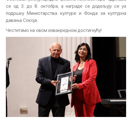
се од 3. до 8. октобра, а награде се додељују се уз
подршку Министарства културе и Фонда за културна
давања Сокоја.
Честитамо на овом изванредном достигнућу!