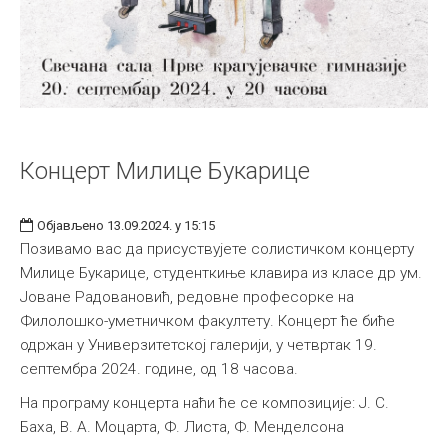
Концерт Милице Букарице
Објављено 13.09.2024. у 15:15
Позивамо вас да присуствујете солистичком концерту
Милице Букарице, студенткиње клавира из класе др ум.
Јоване Радовановић, редовне професорке на
Филолошко-уметничком факултету. Концерт ће биће
одржан у Универзитетској галерији, у четвртак 19.
септембра 2024. године, од 18 часова.
На програму концерта наћи ће се композиције: Ј. С.
Баха, В. А. Моцарта, Ф. Листа, Ф. Менделсона