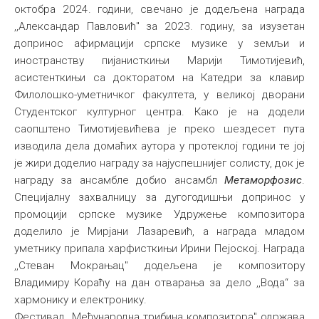
октобра 2024. години, свечано је додељена награда
Међународна
,,Александар Павловић" за 2023. годину, за изузетан
допринос афирмацији српске музике у земљи и
иностранству пијанисткињи Марији Тимотијевић,
асистенткињи са докторатом на Катедри за клавир
Филолошко-уметничког факултета, у великој дворани
Студентског културног центра. Како је на додели
саопштено Тимотијевићева је преко шездесет пута
изводила дела домаћих аутора у протеклој години те јој
је жири доделио награду за најуспешнијег солисту, док је
награду за ансамбле добио ансамбл
Метаморфозис
.
Специјалну захвалницу за дугогодишњи допринос у
промоцији српске музике Удружење композитора
доделило је Мирјани Лазаревић, а награда младом
уметнику припала харфисткињи Ирини Пејоској. Награда
,,Стеван Мокрањац" додељена је композитору
Владимиру Кораћу на дан отварања за дело ,,Вода“ за
хармонику и електронику.
Фестивал ,,Међународна трибина композитора" одржава