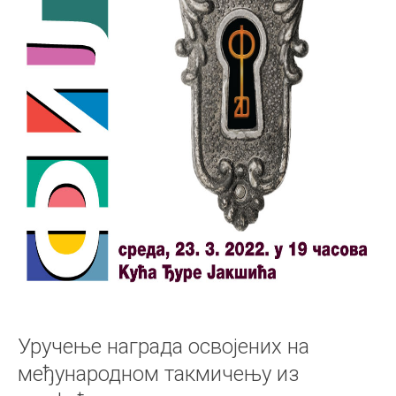
Уручење награда освојених на
међународном такмичењу из