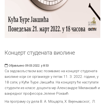
Концерт студената виолине
Објављено 09.03.2022. у 8:53
Са задовољством вас позивамо на концерт студената
виолине који се организује у петак 11. 3. 2022. године, у
18 сати, у Кући Ђуре Јакшића. На концерту ће наступати
студенти из класе: доцента мр Александре Милановић и
ванредног професора Јелене Роквић
На програму су дела В. А. Моцарта, Х. Вијењавског, Л.