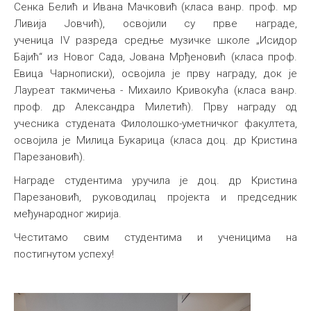
Сенка Белић и Ивана Мачковић (класа ванр. проф. мр
Ливија Јовчић), освојили су прве награде,
ученица IV разреда средње музичке школе „Исидор
Бајић“ из Новог Сада, Јована Мрђеновић (класа проф.
Евица Чарнописки), освојила је прву награду, док је
Лауреат такмичења - Михаило Кривокућа (класа ванр.
проф. др Александра Милетић). Прву награду од
учесника студената Филолошко-уметничког факултета,
освојила је Милица Букарица (класа доц. др Кристина
Парезановић).
Награде студентима уручила је доц. др Кристина
Парезановић, руководилац пројекта и председник
међународног жирија.
Честитамо свим студентима и ученицима на
постигнутом успеху!