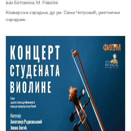
ван Бетовена, М. Равела.
Клавирска сарадња: др ум. Сања Четровић, уметнички
сарадник.