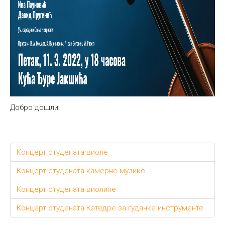
Добро дошли!
Концерт студената виоле
Концерт студената камерне музике
Концерт студената виолине
Концерт студената Катедре за гудачке инструменте