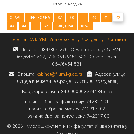
Страна 42 од 74
СТАРТ
ПРЕТХОДНА
37
38
...
40
41
42
43
44
...
46
СЛЕДЕЋА
КРАЈ
Почетна
|
ФИЛУМ
|
Универзитет у Крагујевцу
|
Контакти
Деканат: 034/304-270 | Студентска служба:Б24
064/6454-537, Б16 064/6454-533 | Секретаријат:
064/6454-531
E-пошта:
kabinet@filum.kg.ac.rs
|
Адреса: улица
Лицеја Кнежевине Србије 1А, 34000 Крагујевац
Број жиро рачуна: 840-0000032744845-15
позив на број за филологију: 742317-01
позив на број за музику: 742317- 02
позив на број за примењену: 742317-03
© 2026 Филолошко-уметнички факултет Универзитета у
Крагујевцу