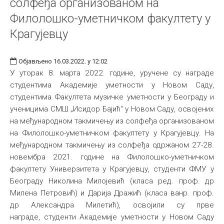
солфеђа организованом на
Филолошко-уметничком факултету у
Крагујевцу
Објављено 16.03.2022. у 12:02
У уторак 8. марта 2022. године, уручене су награде
студентима Академије уметности у Новом Саду,
студентима Факултета музичке уметности у Београду и
ученицима СМШ „Исидор Бајић“ у Новом Саду, освојених
на међународном такмичењу из солфеђа организованом
на Филолошко-уметничком факултету у Крагујевцу. На
међународном такмичењу из солфеђа одржаном 27-28.
новембра 2021. године на Филолошко-уметничком
факултету Универзитета у Крагујевцу, студенти ФМУ у
Београду Николина Милојевић (класа ред. проф. др
Милена Петровић) и Дарија Дражић (класа ванр. проф.
др Александра Милетић), освојили су прве
награде, студенти Академије уметности у Новом Саду