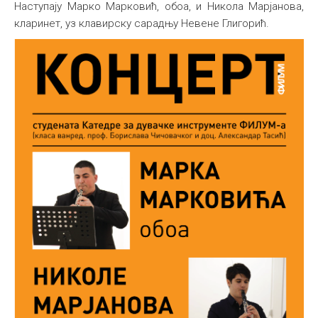
Наступају Марко Марковић, обоа, и Никола Марјановa,
Међународна
кларинет, уз клавирску сарадњу Невене Глигорић.