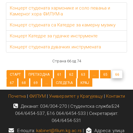
Концерт студената хармонике и соло певања и
Камерног хора ФИЛУМ-а
Концерт студената са Катедре за камерну музику
Концерт Катедре за гудачке инструменте
Концерт студената дувачких инструмената
Страна 66 од 74
СТАРТ
ПРЕТХОДНА
61
62
63
...
65
66
67
68
69
...
СЛЕДЕЋА
КРАЈ
Почетна
|
ФИЛУМ
|
Универзитет у Крагујевцу
|
Контакти
Деканат: 034/304-270 | Студентска служба:Б24
064/6454-537, Б16 064/6454-533 | Секретаријат:
064/6454-531
E-пошта:
kabinet@filum.kg.ac.rs
|
Адреса: улица