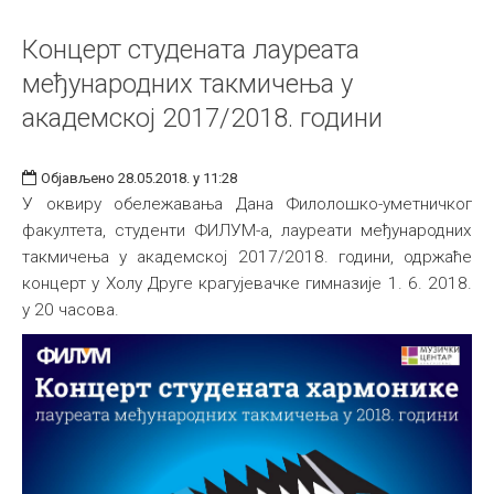
Концерт студената лауреата
међународних такмичења у
академској 2017/2018. години
Објављено 28.05.2018. у 11:28
У оквиру обележавања Дана Филолошко-уметничког
факултета, студенти ФИЛУМ-а, лауреати међународних
такмичења у академској 2017/2018. години, одржаће
концерт у Холу Друге крагујевачке гимназије 1. 6. 2018.
у 20 часова.