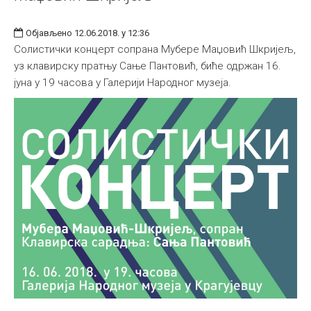
Објављено 12.06.2018. у 12:36
Солистички концерт сопрана Мубере Маџовић Шкријељ,
уз клавирску пратњу Сање Пантовић, биће одржан 16.
јуна у 19 часова у Галерији Народног музеја.