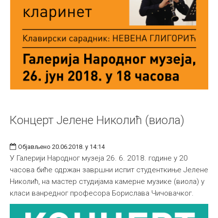
Концерт Јелене Николић (виола)
Објављено 20.06.2018. у 14:14
У Галерији Народног музеја 26. 6. 2018. године у 20
часова биће одржан завршни испит студенткиње Јелене
Николић, на мастер студијама камерне музике (виола) у
класи ванредног професора Борислава Чичовачког.