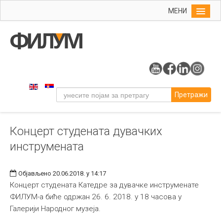
МЕНИ
Почетна
Упис
ФИЛУМ
Студије
Претражи
Наука
Уметност
Концерт студената дувачких
Музичка уметност
инструмената
Примењена и ликовна уметност
Галерија
Објављено 20.06.2018. у 14:17
Издаваштво
Концерт студената Катедре за дувачке инструменате
ФИЛУМ-а биће одржан 26. 6. 2018. у 18 часова у
Библиотека
Галерији Народног музеја.
Студенти