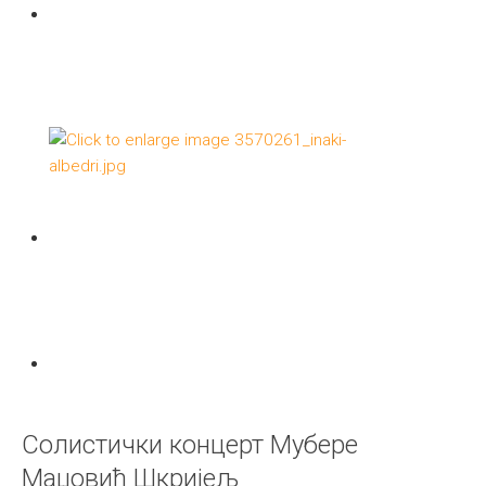
Солистички концерт Мубере
Маџовић Шкријељ