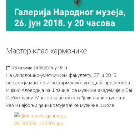
Мастер клас хармонике
Објављено 28.05.2018. у 15:11
На Филолошко-уметничком факултету, 27. и 28. 5.
одржан је мастер клас хармонике угледног професора
Инјаки Албердија из Шпаније, са музичке академије у Сан
Себастијану. Мастер клас су похађали наши студенти,
као и најбољи ђаци крагујевачке музичке школе.