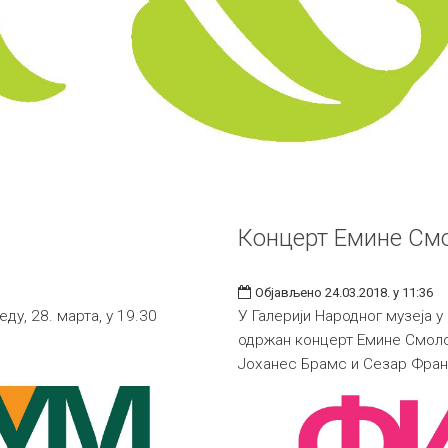
Концерт Емине См
Објављено 24.03.2018. у 11:36
ду, 28. марта, у 19.30
У Галерији Народног музеја у
одржан концерт Емине Смоло
Јоханес Брамс и Сезар Фран