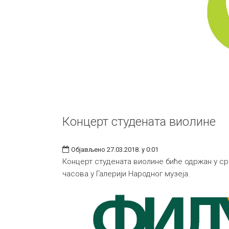
Концерт студената виолине
Објављено 27.03.2018. у 0:01
Концерт студената виолине биће одржан у сре
часова у Галерији Народног музеја.