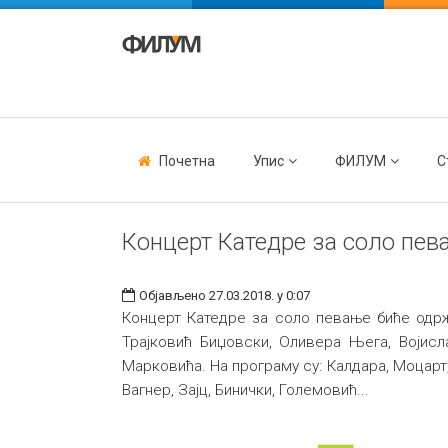
Почетна
Упис
ФИЛУМ
С
Концерт Катедре за соло пев
Објављено 27.03.2018. у 0:07
Концерт Катедре за соло певање биће одржа
Трајковић Биџовски, Оливера Њега, Војис
Марковића. На програму су: Калдара, Моцарт
Вагнер, Зајц, Бинички, Големовић...