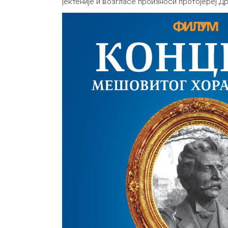
јектеније и возгласе произноси протојереј Д