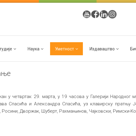
тудије
Наука
Уметност
Издаваштво
Би
ање
н у четвртак 29. марта, у 19 часова у Галерији Народног 
лава Спасића и Александра Спасића, уз клавирску пратњу 
, Росини, Дворжак, Шуберт, Рахмањинов, Чајковски, Римски-Кор