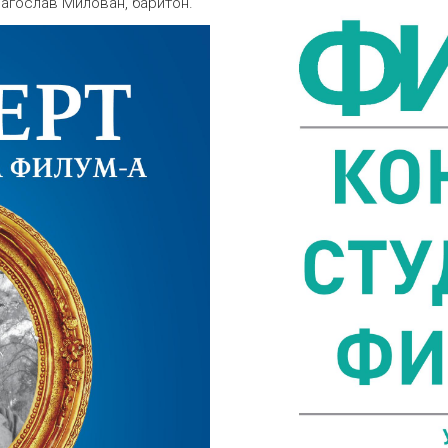
рагослав Милован, баритон.