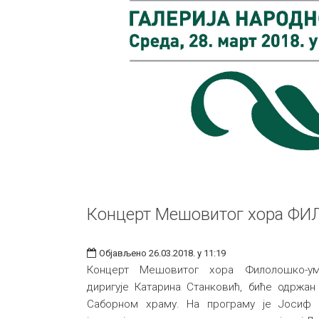
Концерт Мешовитог хора ФИ
Објављено 26.03.2018. у 11:19
Концерт Мешовитог хора Филолошко-уме
диригује Катарина Станковић, биће одржан
Саборном храму. На програму је Јоси