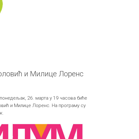
оловић и Милице Лоренс
 понедељак, 26. марта у 19 часова биће
вић и Милице Лоренс. На програму су
к.