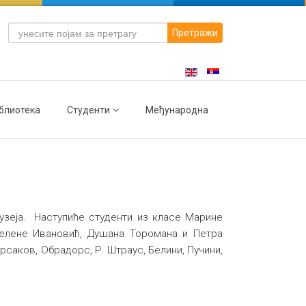
Претражи
блиотека
Студенти
Међународна
музеја. Наступиће студенти из класе Марине
Јелене Ивановић, Душана Торомана и Петра
саков, Обрадорс, Р. Штраус, Белини, Пучини,