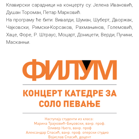
Клавирски сарадници на концерту су: Јелена Ивановић,
Међународна
Душан Тороман, Петар Марковић.
На програму ће бити: Вивалди, Шуман, Шуберт, Дворжак,
Чајковски, Римски-Корсаков, Рахмањинов, Големовић,
Хаце, Форе, Р. Штраус, Моцарт, Доницети, Верди, Пучини,
Масканњи.