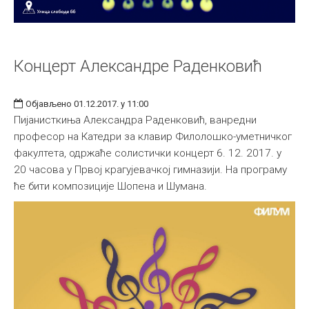
Концерт Александре Раденковић
Објављено 01.12.2017. у 11:00
Пијанисткиња Александра Раденковић, ванредни
професор на Катедри за клавир Филолошко-уметничког
факултета, одржаће солистички концерт 6. 12. 2017. у
20 часова у Првој крагујевачкој гимназији. На програму
ће бити композиције Шопена и Шумана.