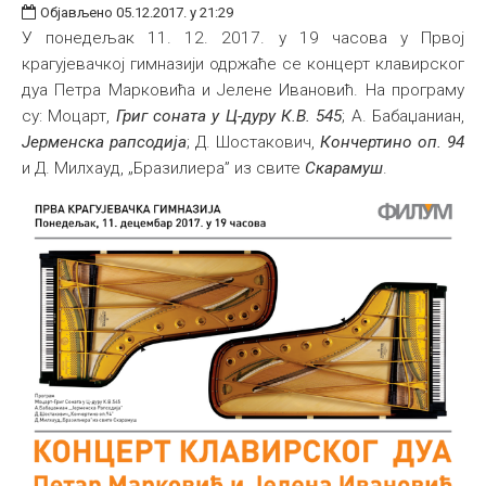
Објављено 05.12.2017. у 21:29
У понедељак 11. 12. 2017. у 19 часова у Првој
крагујевачкој гимназији одржаће се концерт клавирског
дуа Петра Марковића и Јелене Ивановић. На програму
су: Моцарт,
Григ соната у Ц-дуру К.В. 545
; А. Бабаџаниан,
Јерменска рапсодија
; Д. Шостакович,
Кончертино оп. 94
и Д. Милхауд, „Бразилиера” из свите
Скарамуш
.