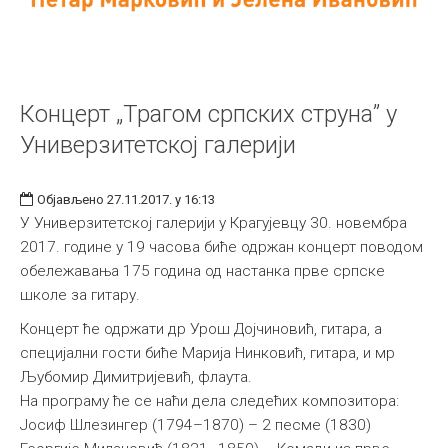
Концерт „Трагом српских струна” у
Универзитетској галерији
Објављено 27.11.2017. у 16:13
У Универзитетској галерији у Крагујевцу 30. новембра
2017. године у 19 часова биће одржан концерт поводом
обележавања 175 година од настанка прве српске
школе за гитару.
Концерт ће одржати др Урош Дојчиновић, гитара, а
специјални гости биће Марија Нинковић, гитара, и мр
Љубомир Димитријевић, флаута.
На програму ће се наћи дела следећих композитора:
Јосиф Шлезингер (1794–1870) – 2 песме (1830)