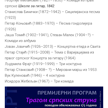
Георгије Милановић (1821–1850) – Комади из прве
српске
Школе за гитар, 1842
.
Станислав Бинички (1872–1942) – Сицилијанска песма
(1923)
Петар Коњовић (1883–1970) – Песма гондолијера
(1926)
Јаша Томић (1902–1941), Стеван Малек (1904–?) –
Комади из албума
Јован Јовичић (1926–2013) – Концертна етида и Свита
Петар Стајић (1915–2008) – Тема с Варијацијама из
првог српског Концерта за гитару (1964)
Људмила Фрајт (1919–1999) – Три ноктурна
Петар Станковић (1908– ?) – Мировни марш из 1953.
Вук Куленовић (1946) – 4 ноктурна
Исидора Жебељан (1967) – Три комада