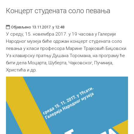
Концерт студената соло певања
Објављено 13.11.2017. у 12:48
У среду, 15. новембра 2017. у 19 часова у Галерији
Народног музеја биће одржан концерт студената соло
певања у класи професора Марине Трајковић Биџовски.
Уз клавирску пратњу Душана Торомана, на програму ће
бити дела Моцарта, Шуберта, Чајковског, Пучинија,
Христића и др.