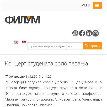
МЕНИ
Почетна
Упис
ФИЛУМ
Студије
Претражи
Наука
Уметност
Концерт студената соло певања
Музичка уметност
Примењена и ликовна уметност
Објављено 11.12.2017. у 14:29
Галерија
У Галерији Народног музеја у среду, 13. децембра у 19
часова биће одржан концерт студената соло певања
Издаваштво
Филолошко-уметничког факултета из класе професора:
Библиотека
Марине Трајковић Биџовски, Оливера Њега, Александра
Спасића, Војислава Спасића.
Студенти