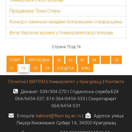
Универзитетској галерији
Предавање Тома Стајна
Конкурс намењен младим позоришним ствараоцима
Вече барокне музике у Универзитетској галерији
Страна 72 од 74
СТАРТ
ПРЕТХОДНА
65
66
67
68
...
70
71
72
73
74
СЛЕДЕЋА
КРАЈ
Почетна
|
ФИЛУМ
|
Универзитет у Крагујевцу
|
Контакти
Деканат: 034/304-270 | Студентска служба:Б24
064/6454-537, Б16 064/6454-533 | Секретаријат:
064/6454-531
E-пошта:
kabinet@filum.kg.ac.rs
|
Адреса: улица
Лицеја Кнежевине Србије 1А, 34000 Крагујевац