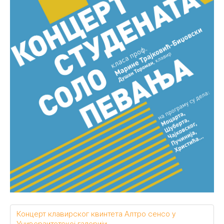
Концерт клавирског квинтета Алтро сенсо у