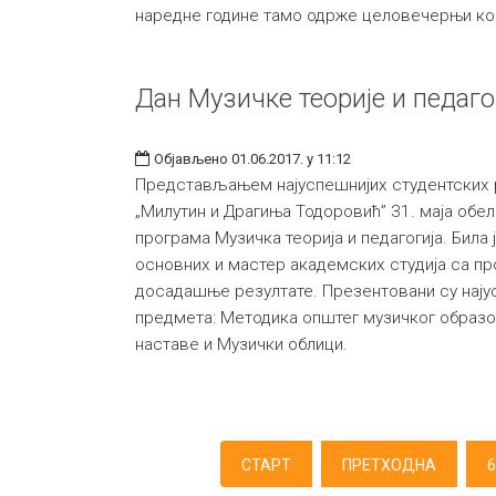
наредне године тамо одрже целовечерњи ко
Дан Музичке теорије и педаго
Објављено 01.06.2017. у 11:12
Представљањем најуспешнијих студентских 
„Милутин и Драгиња Тодоровић” 31. маја обел
програма Музичка теорија и педагогија. Била 
основних и мастер академских студија са п
досадашње резултате. Презентовани су нају
предмета: Методика општег музичког образо
наставе и Музички облици.
СТАРТ
ПРЕТХОДНА
6