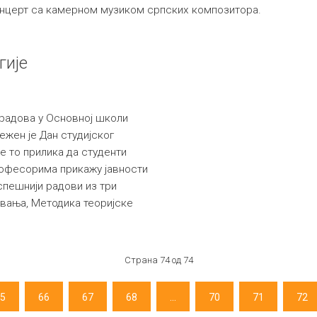
нцерт са камерном музиком српских композитора.
гије
радова у Основној школи
ежен је Дан студијског
је то прилика да студенти
рофесорима прикажу јавности
спешнији радови из три
вања, Методика теоријске
Страна 74 од 74
5
66
67
68
...
70
71
72