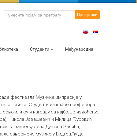
Претражи
блиотека
Студенти
Међународна
граде фестивала Музичке импресије у
з целог света. Студенти из класе професора
а освојили су и награду за најбоље извођење
боа), Никола Јовашевић и Милица Ђуровић
а том такмичењу дела Душана Радића,
вала савремене музике у Бидгошћу да