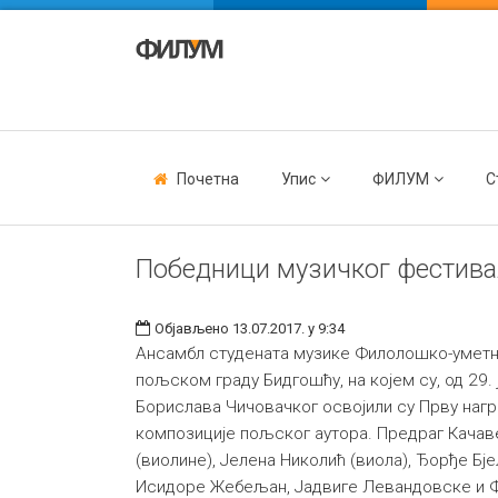
Почетна
Упис
ФИЛУМ
С
Победници музичког фестива
Објављено 13.07.2017. у 9:34
Ансамбл студената музике Филолошко-уметни
пољском граду Бидгошћу, на којем су, од 29.
Борислава Чичовачког освојили су Прву нагр
композиције пољског аутора. Предраг Качав
(виолине), Јелена Николић (виола), Ђорђе Бј
Исидоре Жебељан, Јадвиге Левандовске и Фр