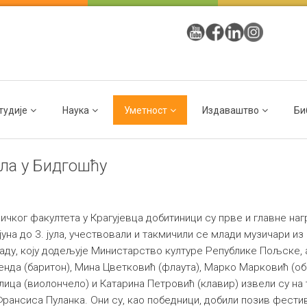
тудије
Наука
Уметност
Издаваштво
Би
ла у Бидгошћу
чког факултета у Крагујевца добитиници су прве и главне на
 јуна до 3. јула, учествовали и такмичили се млади музичари и
аду, коју додељује Министарство културе Републике Пољске, 
енда (баритон), Мина Цветковић (флаута), Марко Марковић (о
елица (виолончело) и Катарина Петровић (клавир) извели су н
ансиса Пуланка. Они су, као победници, добили позив фести