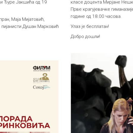
ћи Ђуре Јакшића од 19
класе доцента Мирјане Нешко
Прве крагујевачке гиманазије
године од 18.00 часова.
ран, Маја Мијатовић,
 пијанисти Душан Марковић
Улаз је бесплатан!
Добро дошли!