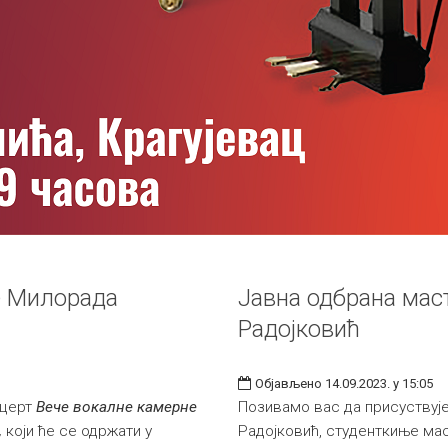
е Милорада
Јавна одбрана мас
Радојковић
Објављено 14.09.2023. у 15:05
нцерт
Вече вокалне камерне
Позивамо вас да присуствује
,
који ће се одржати у
Радојковић, студенткиње ма