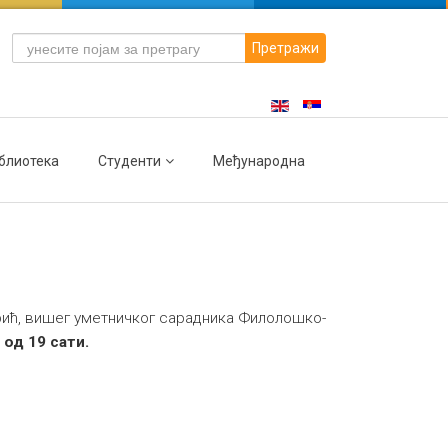
Претражи
блиотека
Студенти
Међународна
рић,
вишег уметничког сарадника Филолошко-
 од 19 сати.