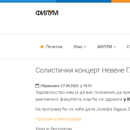
Почетна
Упис
ФИЛУМ
С
Солистички концерт Невене 
Објављено 27.09.2023. у 10:51
Задовољство нам је да вас позовемо да при
уметничког факултета, који ће се одржати
у 
На програму ће се наћи дела Јозефа Хајдна,
Програм и биографија
Улаз је бесплатан.