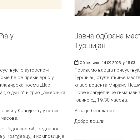
ћа у
Јавна одбрана мас
Туршијан
Објављено 14.09.2023. у 15:03
суствујете ауторском
Позивамо вас да присуствује
коме ће се премијерно у
Туршијан, студенткиње маст
 клавирска поема ,,Цар
класе доцента Мирјане Нешко
ак, о душо" и трио ,,Америчка
Прве крагујевачке гиманазије
године од 19.30 часова.
ерији у Крагујевцу у петак,
Улаз је бесплатан!
 часова.
Добро дошли!
ане Радовановић, редовног
у Крагујевцу, и композиције