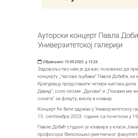
Ауторски концерт Павла Доби
Универзитетској галерији
Објављено 15.09.2023. у 13:26
Задовољство нам је да вас позовемо да при
концерту ,,Часови љубави" Павла Добића, на 
Крагујевцу представити четири његова дела:
Давид", соло песме ,,Духови" и ,,Покажи ми зн
соната" за флауту, виолу и клавир.
Концерт ће бити одржан у Универзитетској гал
15. септембра 2023. године са почетком у 19
Павле Добић студент је клавира у класи Јов
професора Филолошко-уметничког факултета 