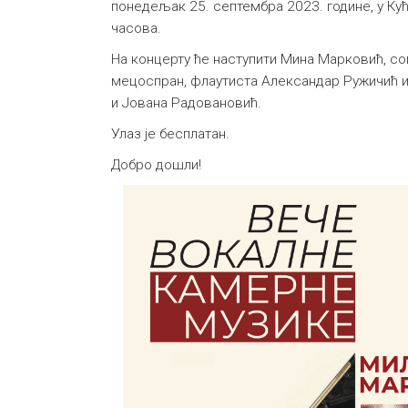
понедељак 25. септембра 2023. године, у Ку
часова.
На концерту ће наступити Мина Марковић, соп
мецоспран, флаутиста Александар Ружичић и
и Јована Радовановић.
Улаз је бесплатан.
Добро дошли!