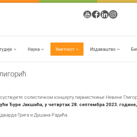
тудије
Наука
Уметност
Издаваштво
Би
Глигорић
суствујете солистичком концерту пијанисткиње Невене Глиго
Кући Ђуре Јакшића, у четвртак 28. септембра 2023. године,
 Едварда Грига и Душана Радића.