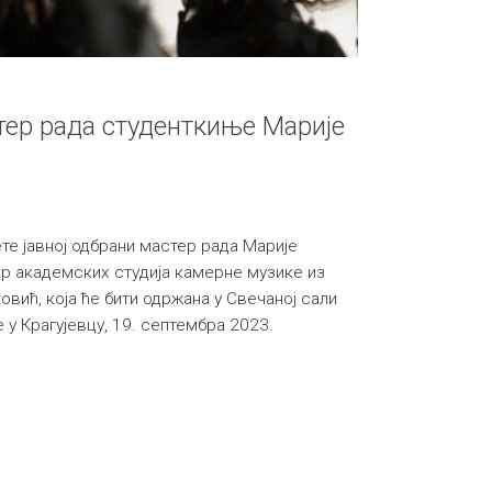
тер рада студенткиње Марије
те јавној одбрани мастер рада Марије
ер академских студија камерне музике из
вић, којa ће бити одржанa у Свечаној сали
 у Крагујевцу, 19. септембра 2023.