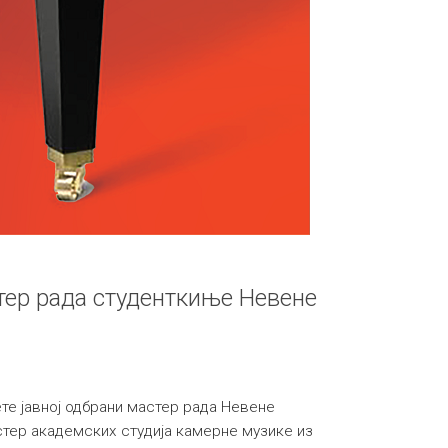
тер рада студенткиње Невене
те јавној одбрани мастер рада Невене
стер академских студија камерне музике из