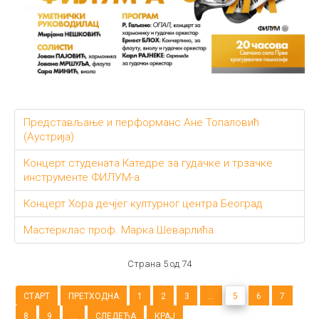
Представљање и перформанс Ане Топаловић
(Аустрија)
Концерт студената Катедре за гудачке и трзачке
инструменте ФИЛУМ-а
Концерт Хора дечјег културног центра Београд
Мастерклас проф. Марка Шеварлића
Страна 5 од 74
СТАРТ
ПРЕТХОДНА
1
2
3
...
5
6
7
8
9
...
СЛЕДЕЋА
КРАЈ