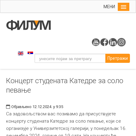
МЕНИ
Почетна
Упис
ФИЛУМ
Студије
Претражи
Наука
Уметност
Концерт студената Катедре за соло
Музичка уметност
певање
Примењена и ликовна уметност
Галерија
Објављено 12.12.2024. у 9:35
Издаваштво
Са задовољством вас позивамо да присуствујете
концерту студената Катедре за соло певање, који се
Библиотека
организује у Универзитетској галерији, у понедељак 16.
Студенти
децембра 2024. године од 19 сати. На концерту ће