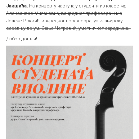
Јакшића.
На концерту наступају студенти из класе мр
Александре Милановић, ванредног професора и мр
Јелене Роквић, ванредног професора, уз клавирску
сарадњу др ум. Сањe Четровић, уметничког сарадника.
Добро дошли!