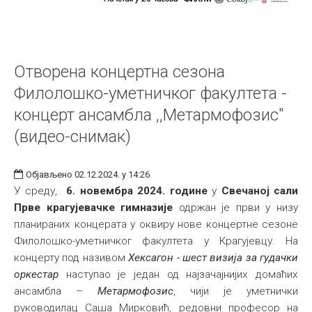
Отворена концертна сезона
Филолошко-уметничког факултета -
концерт ансамбла ,,Метармофозис"
(видео-снимак)
Објављено 02.12.2024. у 14:26
У среду,
6. новембра 2024. године
у
Свечаној сали
Прве крагујевачке гимназије
одржан је први у низу
планираних концерата у оквиру нове концертне сезоне
Филолошко-уметничког факултета у Крагујевцу. На
концерту под називом
Хексагон - шест визија за гудачки
оркестар
наступао је један од најзачајнијих домаћих
ансамбла –
Метармофозис
, чији је уметнички
руководилац Саша Мирковић, редовни професор на