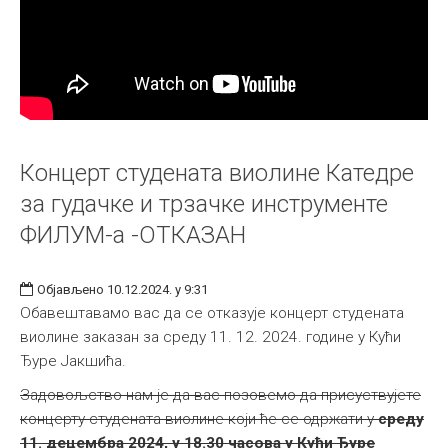
Концерт студената виолине Катедре
за гудачке и трзачке инструменте
ФИЛУМ-а -ОТКАЗАН
Објављено 10.12.2024. у 9:31
Обавештавамо вас да се отказује концерт студената
виолине заказан за среду 11. 12. 2024. године у Кући
Ђуре Јакшића.
Задовољство нам је да вас позовемо да присуствујете
концерту студената виолине који ће се одржати у
среду
11. децембра 2024, у 18.30 часова у Кући Ђуре