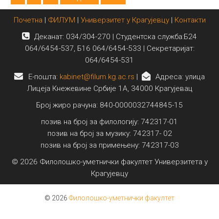
Почетна
|
ФИЛУМ
|
Универзитет у Крагујевцу
|
Контакти
Деканат: 034/304-270 | Студентска служба:Б24
064/6454-537, Б16 064/6454-533 | Секретаријат:
064/6454-531
E-пошта:
kabinet@filum.kg.ac.rs
|
Адреса: улица
Лицеја Кнежевине Србије 1А, 34000 Крагујевац
Број жиро рачуна: 840-0000032744845-15
позив на број за филологију: 742317-01
позив на број за музику: 742317- 02
позив на број за примењену: 742317-03
© 2026 Филолошко-уметнички факултет Универзитета у
Крагујевцу
© 2026
Филолошко-уметнички факултет