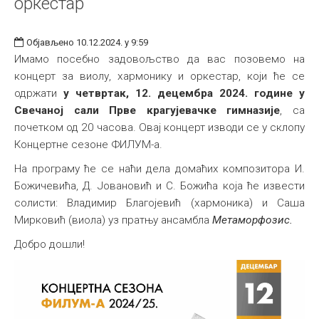
оркестар
Објављено 10.12.2024. у 9:59
Имамо посебно задовољство да вас позовемо на
концерт за виолу, хармонику и оркестар, који ће се
одржати
у четвртак, 12. децембра 2024. године у
Свечаној сали Прве крагујевачке гимназије
, са
почетком од 20 часова. Овај концерт изводи се у склопу
Концертне сезоне ФИЛУМ-а.
На програму ће се наћи дела домаћих композитора И.
Божичевића, Д. Јовановић и С. Божића која ће извести
солисти: Владимир Благојевић (хармоника) и Саша
Мирковић (виола) уз пратњу ансамбла
Метаморфозис.
Добро дошли!