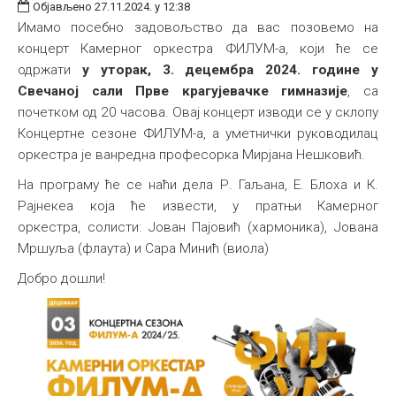
Објављено 27.11.2024. у 12:38
Имамо посебно задовољство да вас позовемо на
концерт Камерног оркестра ФИЛУМ-а, који ће се
одржати
у уторак, 3. децембра 2024. године у
Свечаној сали Прве крагујевачке гимназије
, са
почетком од 20 часова. Овај концерт изводи се у склопу
Концертне сезоне ФИЛУМ-а, а уметнички руководилац
оркестра је ванредна професорка Мирјанa Нешковић.
На програму ће се наћи дела Р. Гаљана, Е. Блоха и К.
Рајнекеа која ће извести, у пратњи Камерног
оркестра, солисти: Јован Пајовић (хармоника), Јована
Мршуља (флаута) и Сара Минић (виола)
Добро дошли!