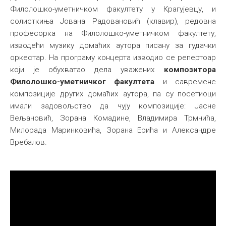
Филолошко-уметничком факултету у Крагујевцу, и
солисткиња Јована Радовановић (клавир), редовна
професорка на Филолошко-уметничком факултету,
изводећи музику домаћих аутора писану за гудачки
оркестар. На програму концерта изводио се репертоар
који је обухватао дела уважених
композитора
Филолошко-уметничког факултета
и савремене
композиције других домаћих аутора, па су посетиоци
имали задовољство да чују композиције: Јасне
Вељановић, Зорана Комадине, Владимира Трмчића,
Милорада Маринковића, Зорана Ерића и Александре
Вребалов.