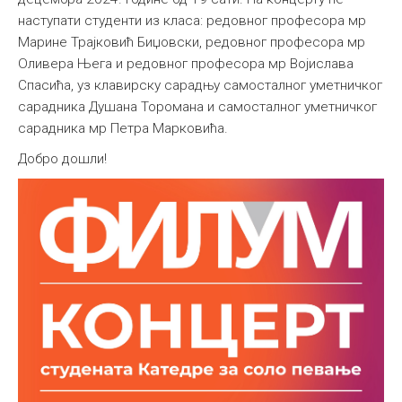
наступати студенти из класа: редовног професора мр
Међународна
Марине Трајковић Биџовски, редовног професора мр
Оливера Њега и редовног професора мр Војислава
Спасића, уз клавирску сарадњу самосталног уметничког
сарадника Душана Торомана и самосталног уметничког
сарадника мр Петра Марковића.
Добро дошли!