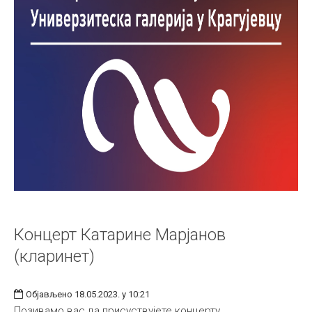
Концерт Катарине Марјанов
(кларинет)
Објављено 18.05.2023. у 10:21
Позивамо вас да присуствујете концерту