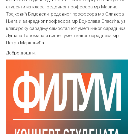
студенти из класа: редовног професора мр Марине
Међународна
Трајковић Биџовски, редовног професора мр Оливера
Њега и ванредног професора мр Војислава Спасића, уз
клавирску сарадњу самосталног уметничког сарадника
Душана Торомана и вишег уметничког сарадника мр
Петра Марковића.
Добро дошли!