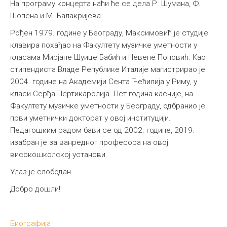
На програму концерта наћи ће се дела Р. Шумана, Ф.
Шопена и М. Балакријева.
Рођен 1979. године у Београду, Максимовић је студије
клавира похађао на Факултету музичке уметности у
класама Мирјане Шуице Бабић и Невене Поповић. Као
стипендиста Владе Републике Италије магистрирао је
2004. године на Академији Сента Ћећилија у Риму, у
класи Серђа Пертикаролија. Пет година касније, на
Факултету музичке уметности у Београду, одбранио је
први уметнички докторат у овој институцији.
Педагошким радом бави се од 2002. године, 2019.
изабран је за ванредног професора на овој
високошколској установи.
Улаз је слободан.
Добро дошли!
Биографија