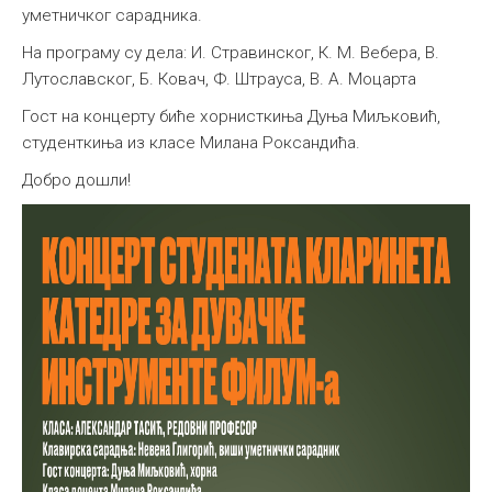
уметничког сарадника.
На програму су дела: И. Стравинског, К. М. Вебера, В.
Лутославског, Б. Ковач, Ф. Штрауса, В. А. Моцарта
Гост на концерту биће хорнисткиња Дуња Миљковић,
студенткиња из класе Милана Роксандића.
Добро дошли!