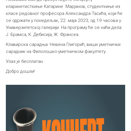
кларинетисткиње Катарине Марјанов, студенткиње из
класе редовног професора Александра Тасића, који ће
се одржати у понедељак, 22. маја 2023, од 19 часова у
Универзитетској галерији. На програму ће се наћи дела:
Ј. Брамса, К. Дебисија, Ж. Франсеа.
Клавирска сарадња: Невена Глигорић,
виши уметнички
сарадник на Филолошко-уметничком факултету.
Улаз је бесплатан.
Добро дошли!