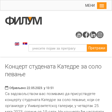
МЕНИ
Почетна
Упис
ФИЛУМ
Студије
Претражи
Наука
Уметност
Концерт студената Катедре за соло
Музичка уметност
певање
Примењена и ликовна уметност
Галерија
Објављено 22.05.2023. у 13:51
Издаваштво
Са задовољством вас позивамо да присуствујете
концерту студената Катедре за соло певање, који се
Библиотека
организује у Универзитетској галерији, у четвртак 25.
Студенти
маја 2023. године од 19 сати. На концерту ће наступати