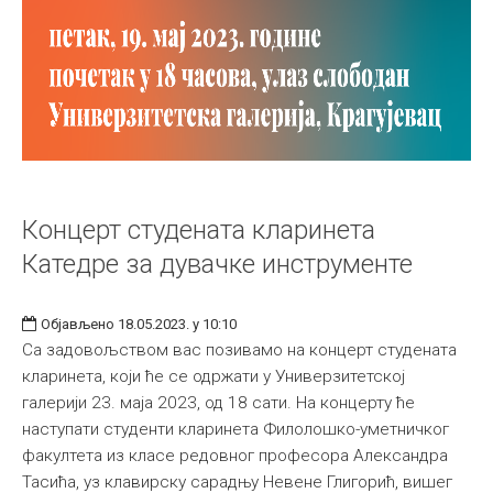
Концерт студената кларинета
Катедре за дувачке инструменте
Објављено 18.05.2023. у 10:10
Са задовољством вас позивамо на концерт студената
кларинета, који ће се одржати у Универзитетској
галерији 23. маја 2023, од 18 сати. На концерту ће
наступати студенти кларинета Филолошко-уметничког
факултета из класе редовног професора Александра
Тасића, уз клавирску сарадњу Невене Глигорић, вишег