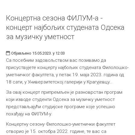
Концертна сезона ФИЛУМ-а -
концерт најбољих студената Одсека
за музичку уметност
Објављено 15.05.2023. у 12:03
Са посебним задовољством вас позивамо да
присуствујете концерту најбољих студената Филолошко-
уметничког факултета, у петак 19. маја 2023. година од
18 сати, у Универзитетској галерији у Крагујевцу..
За овај концерт припремљен је разноврстан програм
који изводе студенти Одсека за музичку уметност
представљајући студијске програме које успешно
похађају на ФИЛУМ-у.
Концертну сезону Филолошко-уметнички факултет
отворио је 15. октобра 2022. године, те вас са