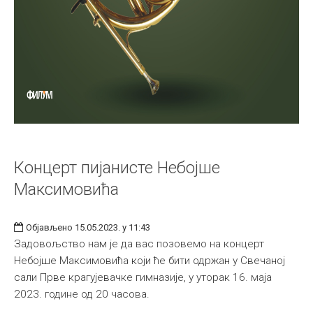
Концерт пијанисте Небојше
Максимовића
Објављено 15.05.2023. у 11:43
Задовољство нам је да вас позовемо на концерт
Небојше Максимовића који ће бити одржан у Свечаној
сали Прве крагујевачке гимназије, у уторак 16. маја
2023. године од 20 часова.