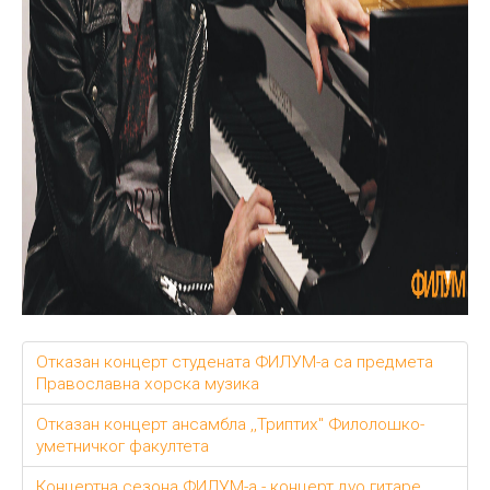
Отказан концерт студената ФИЛУМ-а са предмета
Православна хорска музика
Отказан концерт ансамбла ,,Триптих" Филолошко-
уметничког факултета
Концертна сезона ФИЛУМ-а - концерт дуо гитаре