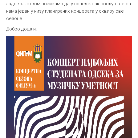
задовољством позивамо да у понедељак послушате са
нама један у низу планираних концерата у оквиру ове
сезоне.
Добро дошли!