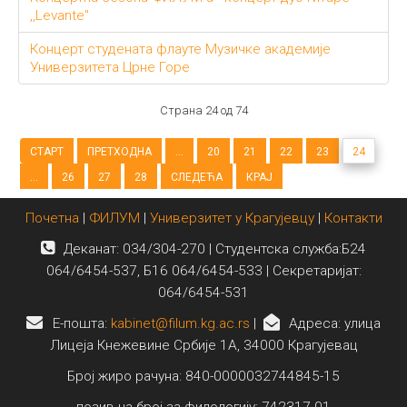
,,Levante"
Концерт студената флауте Музичке академије
Универзитета Црне Горе
Страна 24 од 74
СТАРТ
ПРЕТХОДНА
...
20
21
22
23
24
...
26
27
28
СЛЕДЕЋА
КРАЈ
Почетна
|
ФИЛУМ
|
Универзитет у Крагујевцу
|
Контакти
Деканат: 034/304-270 | Студентска служба:Б24
064/6454-537, Б16 064/6454-533 | Секретаријат:
064/6454-531
E-пошта:
kabinet@filum.kg.ac.rs
|
Адреса: улица
Лицеја Кнежевине Србије 1А, 34000 Крагујевац
Број жиро рачуна: 840-0000032744845-15