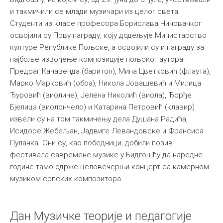
и такмичили се млади музичари из целог света.
Међународна
Студенти из класе професора Борислава Чичовачког
освојили су Прву награду, коју додељује Министарство
културе Републике Пољске, а освојили су и награду за
најбоље извођење композиције пољског аутора.
Предраг Качавенда (баритон), Мина Цветковић (флаута),
Марко Марковић (обоа), Никола Јовашевић и Милица
Ђуровић (виолине), Јелена Николић (виола), Ђорђе
Бјелица (виолончело) и Катарина Петровић (клавир)
извели су на том такмичењу дела Душана Радића,
Исидоре Жебељан, Јадвиге Левандовске и Франсиса
Пуланка. Они су, као победници, добили позив
фестивала савремене музике у Бидгошћу да наредне
године тамо одрже целовечерњи концерт са камерном
музиком српских композитора.
Дан Музичке теорије и педагогије