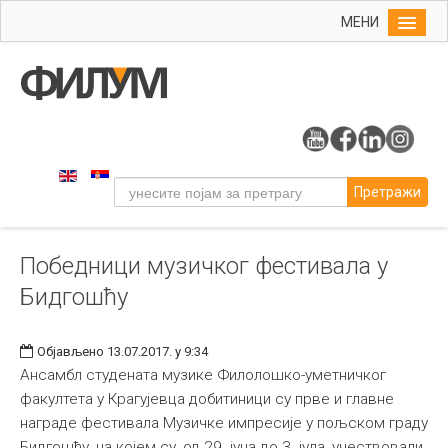
МЕНИ
Почетна
Упис
ФИЛУМ
Студије
Претражи
Наука
Уметност
Победници музичког фестивала у
Музичка уметност
Бидгошћу
Примењена и ликовна уметност
Галерија
Објављено 13.07.2017. у 9:34
Издаваштво
Ансамбл студената музике Филолошко-уметничког
факултета у Крагујевца добитиници су прве и главне
Библиотека
награде фестивала Музичке импресије у пољском граду
Студенти
Бидгошћу, на којем су, од 29. јуна до 3. јула, учествовали