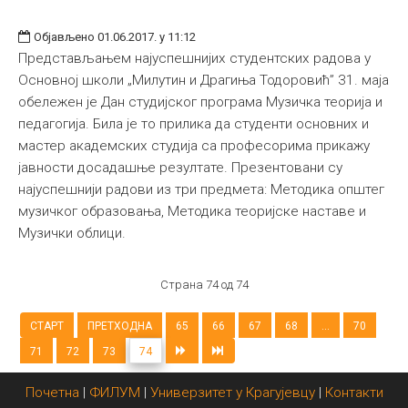
Објављено 01.06.2017. у 11:12
Представљањем најуспешнијих студентских радова у
Основној школи „Милутин и Драгиња Тодоровић” 31. маја
обележен је Дан студијског програма Музичка теорија и
педагогија. Била је то прилика да студенти основних и
мастер академских студија са професорима прикажу
јавности досадашње резултате. Презентовани су
најуспешнији радови из три предмета: Методика општег
музичког образовања, Методика теоријске наставе и
Музички облици.
Страна 74 од 74
СТАРТ
ПРЕТХОДНА
65
66
67
68
...
70
71
72
73
74
Почетна
|
ФИЛУМ
|
Универзитет у Крагујевцу
|
Контакти