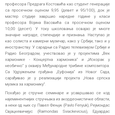
професора Предрага Костовића као студент генерације
са просечном оценом 9,95 (девет и 95/100), док је
мастер студије завршио наредне године у класи
професора Војина Васовића са просечном оценом
10,00 (десет). У току школовања освајао је многе
значајне награде, стипендије и признања. Наступао је
као солиста и камерни музичар, како у Србији, тако и у
иностранству. У сарадњи са Радио телевизијом Србије и
Радио Београдом, учествовао је у пројектима „Век
хармонике - Концертна хармоника“ и „Искорак у
необично“ у оквиру Међународне трибине композитора.
Са Удружењем грађана „Еуфонија“ из Новог Сада,
сарађивао је у реализацији пројекта „Нова српска
музика за хармонику“.
Похађао је стручне семинаре и усавршавао се код
најеминентнијих стручњака из акордеонистичке области,
а неки од њих су: Павел Фењук (Pavlo Fenyuk), Рејмондас
Свјацкевичијус (Raimondas Sviackevicius), Едуардас