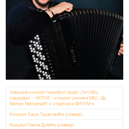
Завршни концерт манифестације „Октобру
хододарје – ОКТОХ“ - концерт ученика МШ ,, Др
Милоје Милојевић" и студената ФИЛУМ-а
Концерт Саше Туцаковића (клавир)
Концерт Павла Добића (клавир)