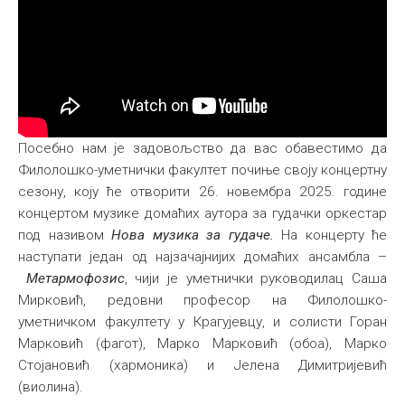
Посебно нам је задовољство да вас обавестимо да
Филолошко-уметнички факултет почиње своју концертну
сезону, коју ће отворити 26. новембра 2025. године
концертом музике домаћих аутора за гудачки оркестар
под називом
Нова музика за гудаче.
На концерту ће
наступати један од најзачајнијих домаћих ансамбла –
Метармофозис
, чији је уметнички руководилац Саша
Мирковић, редовни професор на Филолошко-
уметничком факултету у Крагујевцу, и солисти Горан
Марковић (фагот), Марко Марковић (обоа), Марко
Стојановић (хармоника) и Јелена Димитријевић
(виолина).