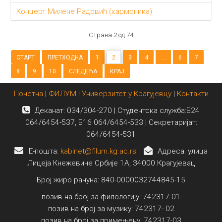
Концерт Милене Радовић (хармоника)
Страна 2 од 74
СТАРТ
ПРЕТХОДНА
1
2
3
4
...
6
7
8
9
10
СЛЕДЕЋА
КРАЈ
Почетна
|
ФИЛУМ
|
Универзитет у Крагујевцу
|
Контакти
Деканат: 034/304-270 | Студентска служба:Б24
064/6454-537, Б16 064/6454-533 | Секретаријат:
064/6454-531
E-пошта:
kabinet@filum.kg.ac.rs
|
Адреса: улица
Лицеја Кнежевине Србије 1А, 34000 Крагујевац
Број жиро рачуна: 840-0000032744845-15
позив на број за филологију: 742317-01
позив на број за музику: 742317- 02
позив на број за примењену: 742317-03