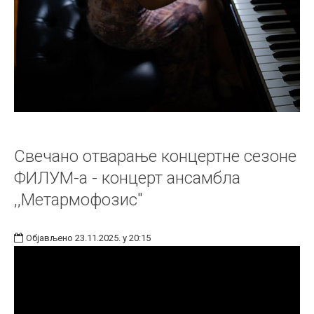
Свечано отварање концертне сезоне
ФИЛУМ-а - концерт ансамбла
,,Метармофозис"
Објављено 23.11.2025. у 20:15