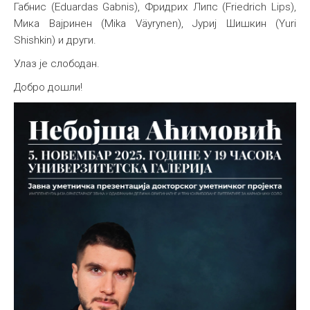
Габнис (Eduardas Gabnis), Фридрих Липс (Friedrich Lips),
Мика Вајринен (Mika Väyrynen), Јуриј Шишкин (Yuri
Shishkin) и други.
Улаз је слободан.
Добро дошли!