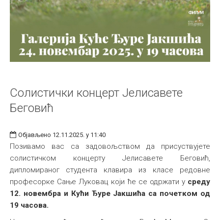
Солистички концерт Јелисавете
Беговић
Објављено 12.11.2025. у 11:40
Позивамо вас са задовољством да присуствујете
солистичком концерту Јелисавете Беговић,
дипломираног студента клавира из класе редовне
професорке Сање Луковац који ће се одржати у
среду
12. новембра и Кући Ђуре Јакшића са почетком од
19 часова.