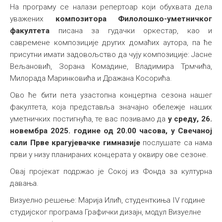
На програму се налази репертоар који обухвата дела
уважених
композитора Филолошко-уметничког
факултета
писана за гудачки оркестар, као и
савремене композиције других домаћих аутора, па ће
присутни имати задовољство да чују композиције: Јасне
Вељановић, Зорана Комадине, Владимира Трмчића,
Милорада Маринковића и Дражана Косорића.
Ово ће бити пета узастопна концертна сезона нашег
факултета, која представља значајно обележје наших
уметничких постигнућа, те вас позивамо да
у
среду, 26.
новембра 2025. године од 20.00 часова, у Свечаној
сали Прве крагујевачке гимназије
послушате са нама
први у низу планираних концерата у оквиру ове сезоне.
Овај пројекат подржао је Сокој из Фонда за културна
давања.
Визуелно решење: Марија Илић, студенткиња IV године
студијског програма Графички дизајн, модул Визуелне