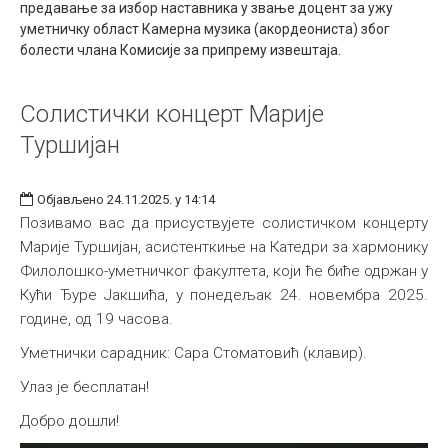
предавање за избор наставника у звање доцент за ужу
Међународна
уметничку област Камерна музика (акордеониста) због
болести члана Комисије за припрему извештаја.
Солистички концерт Марије
Туршијан
Објављено 24.11.2025. у 14:14
Позивамо вас да присуствујете солистичком концерту
Марије Туршијан, асистенткиње на Катедри за хармонику
Филолошко-уметничког факултета, који ће биће одржан у
Кући Ђуре Јакшића, у понедељак 24. новембра 2025.
године, од 19 часова.
Уметнички сарадник: Сара Стоматовић (клавир).
Улаз је бесплатан!
Добро дошли!