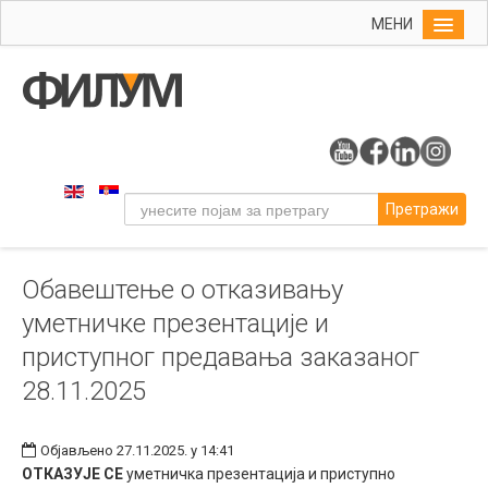
МЕНИ
Почетна
Упис
ФИЛУМ
Студије
Претражи
Наука
Уметност
Обавештење о отказивању
Музичка уметност
уметничке презентације и
Примењена и ликовна уметност
приступног предавања заказаног
Галерија
28.11.2025
Издаваштво
Библиотека
Објављено 27.11.2025. у 14:41
ОТКАЗУЈЕ СЕ
уметничка презентација и приступно
Студенти