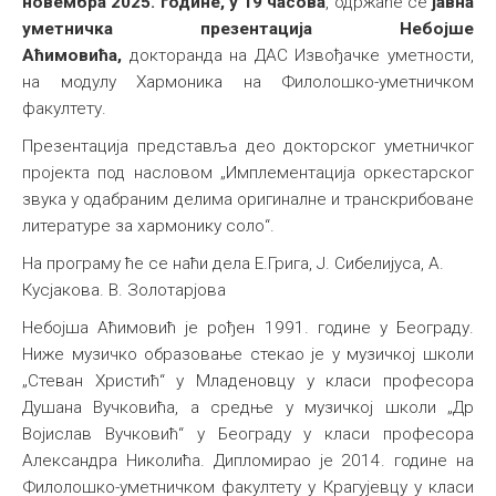
новембра 2025. године, у 19 часова
, одржаће се
јавна
уметничка презентација Небојше
Аћимовића,
докторанда на ДАС Извођачке уметности,
на модулу Хармоника на Филолошко-уметничком
факултету.
Презентација представља део докторског уметничког
пројекта под насловом „Имплементација оркестарског
звука у одабраним делима оригиналне и транскрибоване
литературе за хармонику соло“.
На програму ће се наћи дела Е.Грига, Ј. Сибелијуса, А.
Кусјакова. В. Золотарјова
Небојша Аћимовић је рођен 1991. године у Београду.
Ниже музичко образовање стекао је у музичкој школи
„Стеван Христић“ у Младеновцу у класи професора
Душана Вучковића, а средње у музичкој школи „Др
Војислав Вучковић“ у Београду у класи професора
Александра Николића. Дипломирао је 2014. године на
Филолошко-уметничком факултету у Крагујевцу у класи