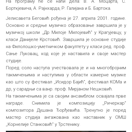
На програму ће се наћи дела: В. A. Moцарта, С.
Борткјевича, А. Рајнхарда, Р. Галијана и Б. Бартока.
Јелисавета Беговић рођена је 27. априла 2001. године.
Основно и средње музичко образовање завршила је у
музичкој школи ,,Др Милоје Милојевић" у Крагујевцу, у
класи Данијеле Крстовић. Завршила је основне студије
нa Филолошко-уметничком факултету у класи ред. проф.
Сање Луковац, код које је наставила и своје мастер
студије.
Поред соло наступа учествовала је и на многобројним
такмичењима и наступима у области камерне музике
као што су фестивал ,,Исидор Бајић", фестивал КОМа и
др, у сарадњи са ванр. проф. Мирјаном Нешковић.
На такмичењима је са својим ансамблом освајала прве
награде. Снимила је композицију ,,Ричеркар"
композитора Душана Ђорђевића. Тренутно је поред
мастер студија ангажована као наставник у ОМШ
,,Корнелије Станковић" у Трстенику.