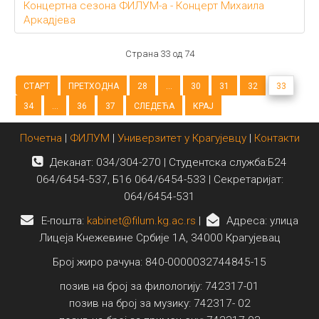
Концертна сезона ФИЛУМ-а - Концерт Михаила
Аркадјева
Страна 33 од 74
СТАРТ
ПРЕТХОДНА
28
...
30
31
32
33
34
...
36
37
СЛЕДЕЋА
КРАЈ
Почетна
|
ФИЛУМ
|
Универзитет у Крагујевцу
|
Контакти
Деканат: 034/304-270 | Студентска служба:Б24
064/6454-537, Б16 064/6454-533 | Секретаријат:
064/6454-531
E-пошта:
kabinet@filum.kg.ac.rs
|
Адреса: улица
Лицеја Кнежевине Србије 1А, 34000 Крагујевац
Број жиро рачуна: 840-0000032744845-15
позив на број за филологију: 742317-01
позив на број за музику: 742317- 02