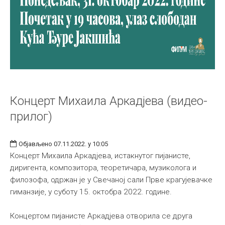
Концерт Михаила Аркадјева (видео-
прилог)
Објављено 07.11.2022. у 10:05
Концерт Михаила Аркадјева, истакнутог пијанисте,
диригента, композитора, теоретичара, музиколога и
филозофа, одржан је у Свечаној сали Прве крагујевачке
гиманзије, у суботу 15. октобра 2022. године.
Концертом пијанисте Аркадјева отворила се друга