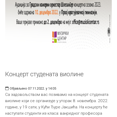
Концерт студената виолине
Објављено 07.11.2022. у 14:05
Са задовољством вас позивамо на концерт студената
виолине који се организује у уторак 8. новембра. 2022.
године, у 19 сати, у Кући Ђуре Јакшића. На концерту ће
наступати студенти из класа: ванредног професора