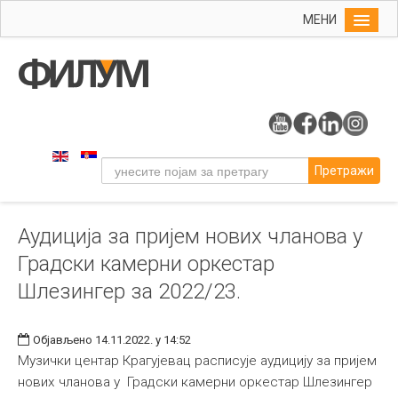
МЕНИ
Почетна
Упис
ФИЛУМ
Студије
Претражи
Наука
Уметност
Аудиција за пријем нових чланова у
Музичка уметност
Градски камерни оркестар
Примењена и ликовна уметност
Шлезингер за 2022/23.
Галерија
Издаваштво
Објављено 14.11.2022. у 14:52
Музички центар Крагујевац расписује аудицију за пријем
Библиотека
нових чланова у Градски камерни оркестар Шлезингер
Студенти