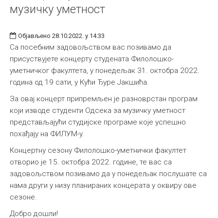
музичку уметност
Објављено 28.10.2022. у 14:33
Са посебним задовољством вас позивамо да
присуствујете концерту студената Филолошко-
уметничког факултета, у понедељак 31. октобра 2022.
година од 19 сати, у Кући Ђуре Јакшића.
За овај концерт припремљен је разноврстан програм
који изводе студенти Одсека за музичку уметност
представљајући студијске програме које успешно
похађају на ФИЛУМ-у.
Концертну сезону Филолошко-уметнички факултет
отворио је 15. октобра 2022. године, те вас са
задовољством позивамо да у понедељак послушате са
нама други у низу планираних концерата у оквиру ове
сезоне.
Добро дошли!