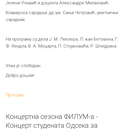
Јелене Роквић и доцента Александре Милановић.
Клавирска сарадња: др ум. Сања Четровић, уметнички
сарадник.
На програму су дела Ј. М. Леклера, Л. ван Бетовена, Г.
Ф. Хендла, В. А. Моцарта, П. Стојановића, Р. Шчедрина.
Улаз је слободан.
Добро дошли!
Програм
Концертна сезона ФИЛУМ-а -
Концерт студената Одсека за