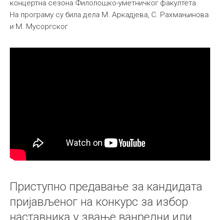
концертна сезона Филолошко-уметничког факултета.
На програму су била дела М. Аркадјева, С. Рахмањинова
и М. Мусоргског
Приступно предавање за кандидата
пријављеног на конкурс за избор
наставника у звање ванредни или