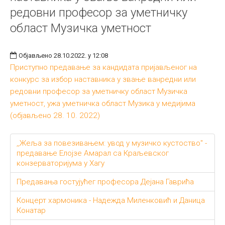
редовни професор за уметничку
област Музичка уметност
Објављено 28.10.2022. у 12:08
Приступно предавање за кандидата пријављеног на
конкурс за избор наставника у звање ванредни или
редовни професор за уметничку област Музичка
уметност, ужа уметничка област Музика у медијима
(објављено 28. 10. 2022)
,,Жеља за повезивањем: увод у музичко кустоство" -
предавање Елојзе Амарал са Краљевског
конзерваторијума у Хагу
Предавања гостујућег професора Дејана Гаврића
Концерт хармоника - Надежда Миленковић и Даница
Конатар