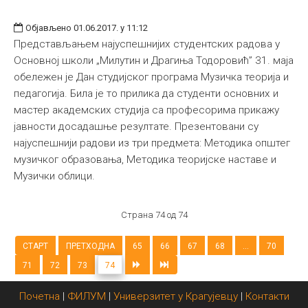
Објављено 01.06.2017. у 11:12
Представљањем најуспешнијих студентских радова у
Основној школи „Милутин и Драгиња Тодоровић” 31. маја
обележен је Дан студијског програма Музичка теорија и
педагогија. Била је то прилика да студенти основних и
мастер академских студија са професорима прикажу
јавности досадашње резултате. Презентовани су
најуспешнији радови из три предмета: Методика општег
музичког образовања, Методика теоријске наставе и
Музички облици.
Страна 74 од 74
СТАРТ
ПРЕТХОДНА
65
66
67
68
...
70
71
72
73
74
Почетна
|
ФИЛУМ
|
Универзитет у Крагујевцу
|
Контакти