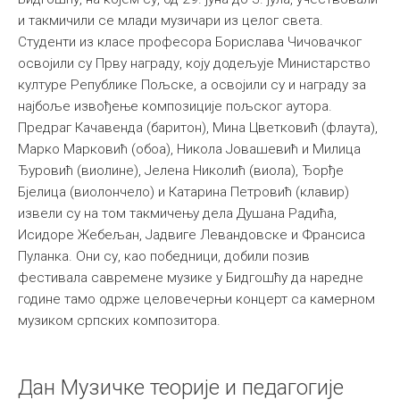
и такмичили се млади музичари из целог света.
Међународна
Студенти из класе професора Борислава Чичовачког
освојили су Прву награду, коју додељује Министарство
културе Републике Пољске, а освојили су и награду за
најбоље извођење композиције пољског аутора.
Предраг Качавенда (баритон), Мина Цветковић (флаута),
Марко Марковић (обоа), Никола Јовашевић и Милица
Ђуровић (виолине), Јелена Николић (виола), Ђорђе
Бјелица (виолончело) и Катарина Петровић (клавир)
извели су на том такмичењу дела Душана Радића,
Исидоре Жебељан, Јадвиге Левандовске и Франсиса
Пуланка. Они су, као победници, добили позив
фестивала савремене музике у Бидгошћу да наредне
године тамо одрже целовечерњи концерт са камерном
музиком српских композитора.
Дан Музичке теорије и педагогије