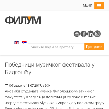
МЕНИ
Почетна
Упис
ФИЛУМ
Студије
Претражи
Наука
Уметност
Победници музичког фестивала у
Музичка уметност
Бидгошћу
Примењена и ликовна уметност
Галерија
Објављено 13.07.2017. у 9:34
Издаваштво
Ансамбл студената музике Филолошко-уметничког
факултета у Крагујевца добитиници су прве и главне
Библиотека
награде фестивала Музичке импресије у пољском граду
Студенти
Бидгошћу, на којем су, од 29. јуна до 3. јула, учествовали