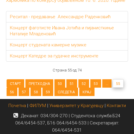
Хармоника по конкурсу објављеном 10. 6. 2020. године
Реситал - предавање Александре Раденковић
Концерт фаготисте Ивана Јотића и пијанисткиње
Наталије Младеновић
Концерт студената камерне музике
Концерт Катедре за гудачке инструменте
Страна 55 од 74
СТАРТ
ПРЕТХОДНА
50
51
52
53
...
55
56
57
58
59
СЛЕДЕЋА
КРАЈ
Почетна
|
ФИЛУМ
|
Универзитет у Крагујевцу
|
Контакти
Деканат: 034/304-270 | Студентска служба:Б24
064/6454-537, Б16 064/6454-533 | Секретаријат:
064/6454-531