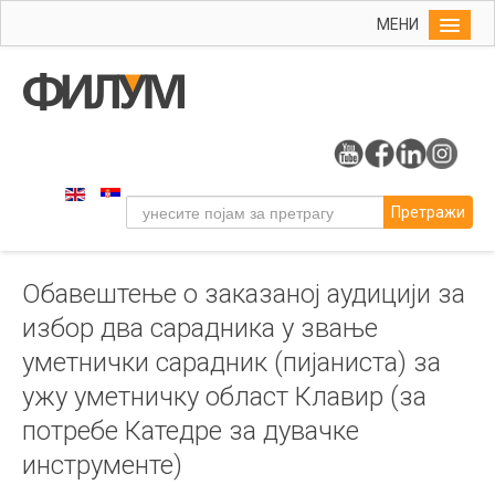
МЕНИ
Почетна
Упис
ФИЛУМ
Студије
Претражи
Наука
Уметност
Обавештење о заказаној аудицији за
Музичка уметност
избор два сарадника у звање
Примењена и ликовна уметност
уметнички сарадник (пијаниста) за
Галерија
ужу уметничку област Клавир (за
Издаваштво
потребе Катедре за дувачке
Библиотека
инструменте)
Студенти