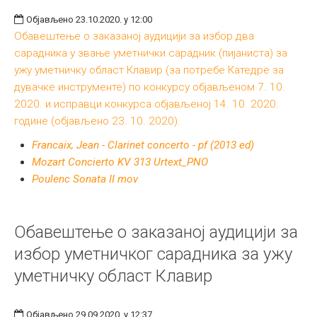
Међународна
Објављено 23.10.2020. у 12:00
Обавештење о заказаној аудицији за избор два
сарадника у звање уметнички сарадник (пијаниста) за
ужу уметничку област Клавир (за потребе Катедре за
дувачке инструменте) по конкурсу објављеном 7. 10.
2020. и исправци конкурса објављеној 14. 10. 2020.
године (објављено 23. 10. 2020).
Francaix, Jean - Clarinet concerto - pf (2013 ed)
Mozart Concierto KV 313 Urtext_PNO
Poulenc Sonata II mov
Обавештење о заказаној аудицији за
избор уметничког сарадника за ужу
уметничку област Клавир
Објављено 29.09.2020. у 12:37