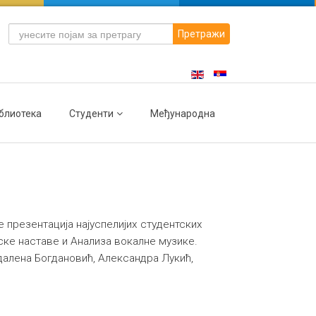
Претражи
блиотека
Студенти
Међународна
е презентација најуспелијих студентских
ке наставе и Анализа вокалне музике.
далена Богдановић, Александра Лукић,