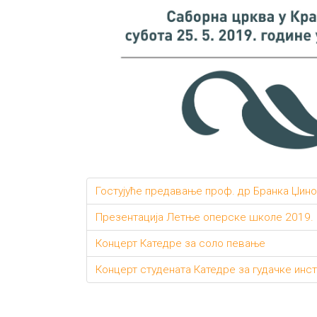
Гостујуће предавање проф. др Бранка Џино
Презентација Летње оперске школе 2019.
Концерт Катедре за соло певање
Концерт студената Катедре за гудачке инс