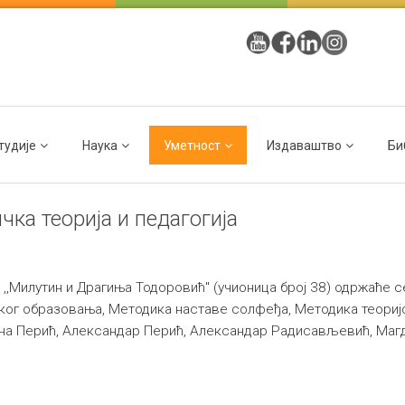
тудије
Наука
Уметност
Издаваштво
Би
чка теорија и педагогија
и ,,Милутин и Драгиња Тодоровић" (учионица број 38) одржаће с
ког образовања, Методика наставе солфеђа, Методика теоријс
ена Перић, Александар Перић, Александар Радисављевић, Маг