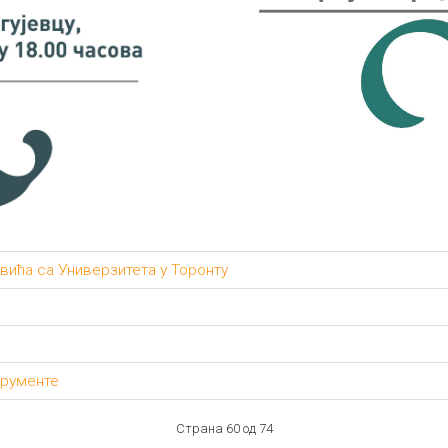
вића са Универзитета у Торонту
трументе
Страна 60 од 74