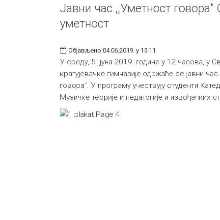
Јавни час ,,Уметност говора"
уметност
Објављено 04.06.2019. у 15:11
У среду, 5. јуна 2019. године у 12 часова, у 
крагујевачке гимназије одржаће се јавни час
говора". У програму учествују студенти Кате
Музичке теорије и педагогије и извођачких с