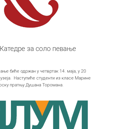
 Катедре за соло певање
ње биће одржан у четвртак 14. маја, у 20
музеја. Наступиће студенти из класе Марине
ирску пратњу Душана Торомана.