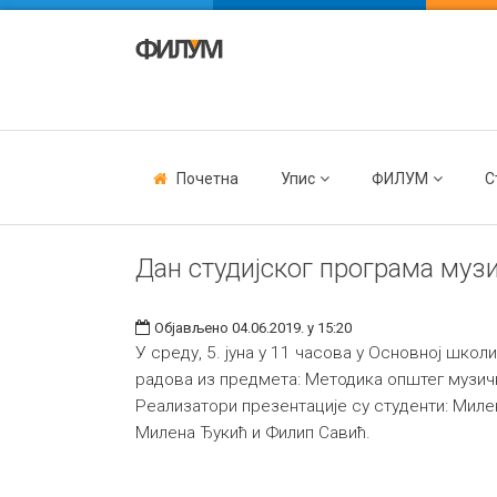
Почетна
Упис
ФИЛУМ
С
Дан студијског програма музи
Објављено 04.06.2019. у 15:20
У среду, 5. јуна у 11 часова у Основној школ
радова из предмета: Методика општег музич
Реализатори презентације су студенти: Мил
Милена Ђукић и Филип Савић.