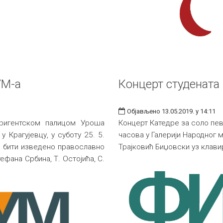
УМ-а
Концерт студената
Објављено 13.05.2019. у 14:11
ригентском палицом Уроша
Концерт Катедре за соло пева
 Крагујевцу, у суботу 25. 5.
часова у Галерији Народног 
ће бити изведено православно
Трајковић Биџовски уз клав
фана Србина, Т. Остојића, С.