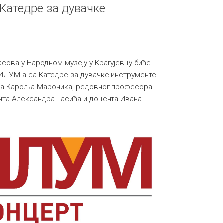
 Катедре за дувачке
часова у Народном музеју у Крагујевцу биће
ИЛУМ-а са Катедре за дувачке инструменте
ра Кароља Марочика, редовног професора
нта Александра Тасића и доцента Ивана