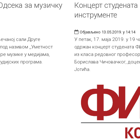
 Одсека за музичку
Концерт студената
инструменте
Објављено 13.05.2019. у 14:14
Свечаној сали Друге
У петак, 17. маја 2019. у 19 
 под називом ,,Уметност
одржан концерт студената Ф
дре музике у медијама,
из класа редовног професо
тудијских програма.
Борислава Чичовачког, доце
Јотића.