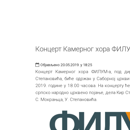
Концерт Камерног хора ФИЛ
Објављено 20.05.2019. у 18:25
Концерт Камерног хора ФИЛУМ-а, под ди
Степановића, биће одржан у Саборној цркви у
2019. године у 18.00 часова. На концерту 
српско народно црквено појање, дела Кир Сте
С. Мокрањца, У. Степановића.