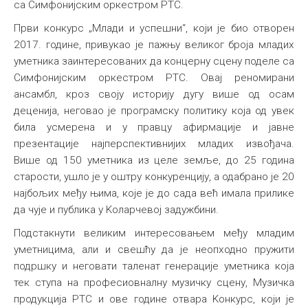
са Симфонијским оркестром РТС.
Први конкурс „Млади и успешни“, који је био отворен
2017. године, привукао је пажњу великог броја младих
уметника заинтересованих да концерну сцену поделе са
Симфонијским оркестром РТС. Овај реномирани
ансамбл, кроз своју историју дугу више од осам
деценија, неговао је програмску политику која од увек
била усмерена и у правцу афирмације и јавне
презентације најперспективнијих младих извођача.
Више од 150 уметника из целе земље, до 25 година
старости, ушло је у оштру конкуренцију, а одабрано је 20
најбољих међу њима, које је до сада већ имала прилике
да чује и публика у Kоларчевој задужбини.
Подстакнути великим интересовањем међу младим
уметницима, али и свешћу да је неопходно пружити
подршку и неговати таленат генерације уметника која
тек ступа на професиовналну музичку сцену, Музичка
продукција РТС и ове године отвара Kонкурс, који је