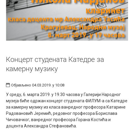
Концерт студената Катедре за
камерну музику
Објављено 04.03.2019. у 10:08
У среду, 6. марта 2019. у 19.30 часова у Галерији Народног
музеја биће одржан концерт студената ФИЛУМ-а са Катедре
за камерну музику из класа ванредног професора Катарине
Радовановић Јеремић, редовног професора Борислава
Чичовачког, ванредног професора Горана Костића и
доцента Александра Стефановића.