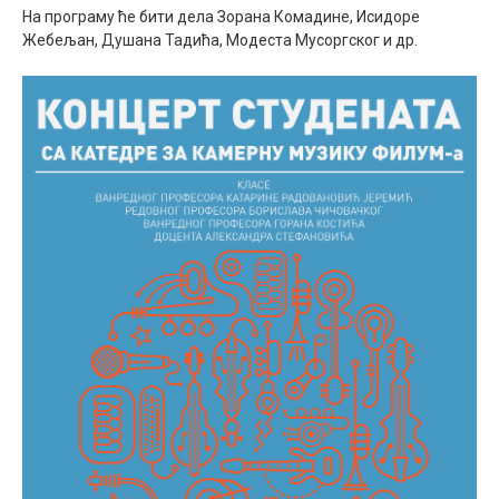
На програму ће бити дела Зорана Комадине, Исидоре
Жебељан, Душана Тадића, Модеста Мусоргског и др.