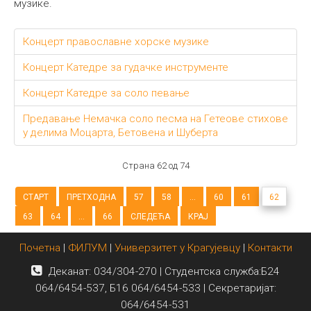
музике.
Концерт православне хорске музике
Концерт Катедре за гудачке инструменте
Концерт Катедре за соло певање
Предавање Немачка соло песма на Гетеове стихове
у делима Моцарта, Бетовена и Шуберта
Страна 62 од 74
СТАРТ
ПРЕТХОДНА
57
58
...
60
61
62
63
64
...
66
СЛЕДЕЋА
КРАЈ
Почетна
|
ФИЛУМ
|
Универзитет у Крагујевцу
|
Контакти
Деканат: 034/304-270 | Студентска служба:Б24
064/6454-537, Б16 064/6454-533 | Секретаријат:
064/6454-531