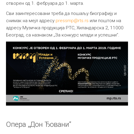
отворен од 1. фебруара до 1. марта.
Сви заинтересовани треба да пошаљу биографију и
снимак на мејл адресу
pressmp@rts.rs
или поштом на
адресу Музичка продукција РТС, Хиландарска 2, 11000
Београд, са назнаком „За конкурс млади и успешни“.
Опера „Дон Ђовани”