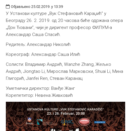
Објављено 25.02.2019. у 13:39
У Установи културе „Вук Стефановић Караџић” у
Београду 26. 2. 2019. од 20 часова биће одржана опера
„Дон Ђовани”, чији је диригент професор ФИЛУМ-а
Александар Саша Спасић.
Редитељ: Александар Николић
Кореограф: Александар Саша Илић
Солисти: Владимир Андрић, Wanzhe Zhang, Жељко
Андрић, Jiongtao Li, Мирослав Марковски, Shuai Li, Мина
Глигорић, Jianfei Ren, Стеван Каранац
Уметнички директор: Ванђе Жанг
Корепетитор: Невена Живковић