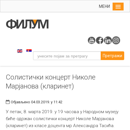
МЕНИ
Почетна
Упис
ФИЛУМ
Студије
Претражи
Наука
Уметност
Солистички концерт Николе
Музичка уметност
Марјанова (кларинет)
Примењена и ликовна уметност
Галерија
Објављено 04.03.2019. у 11:42
Издаваштво
У петак, 8. марта 2019. у 19 часова у Народном музеју
Библиотека
биће одржан солистички концерт Николе Марјанова
(кларинет) из класе доцента мр Александра Тасића.
Студенти