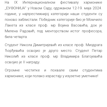
На IX Интернационалном фестивалу хармонике
,,ЕУФОНИЈА" у Новом Саду, одржаном 12-19. маја 2024.
године, у најпрестижнијој категорији наши студенти су
поново заблистали. Победник категорије био је Момчило
Лакета из класе проф. мр Војина Васовића, док је
Милена Радовић, под менторством истог професора,
била четврта.
Студент Никола Димитријевић из класе проф. Миодрага
Ђорђевића освојио је друго место. Студент Петар
Николић из класе проф. мр Владимира Благојевића
освојио је II награду.
Огромне честитке и похвале свим студентима
хармонике, који полако израстају у изузетне уметнике!