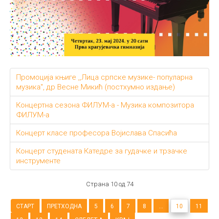
Промоција књиге ,,Лица српске музике- популарна
музика", др Весне Микић (постхумно издање)
Концертна сезона ФИЛУМ-а - Музика композитора
ФИЛУМ-а
Концерт класе професора Војислава Спасића
Концерт студената Катедре за гудачке и трзачке
инструменте
Страна 10 од 74
СТАРТ
ПРЕТХОДНА
5
6
7
8
...
10
11