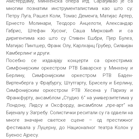
Амстердаму, Минхенска опера итд. Сарађивао је са
многим познатим инструменталистима као што су:
Петру Луга, Рашел Коли, Томас Деменга, Матијас Артер,
Ернесто Молинари, Теодоро Анцелоти, Александар
Габрис, Штефан Хусонг, Саша Мирковић и са
диригентима као што су Стивен Ешбри, Пјер Булез,
Матијас Пинтшер, Франк Олу, Карлхајнц Грубер, Силвијан
Камберлинг и други.
Посебно се издвајају концерти са оркестрима:
Симфонијским оркестром РТВ Баварске у Минхену и
Берлину, Симфонијским оркестром РТВ Баден-
Виртенберга у Фрајбургу, Штутгарту, Бриселу и Берлину,
Симфонијским оркестром РТВ Хесена у Паризу и
Франкфурту, ансам6лом „Студио 6“ на универзитетима у
Лондону, Лидсу и Оксфорду, ансамблом „пре-арт“ на
Бијеналу у Загребу. Солистички реситали су га одвели на
многе значајне светске сцене – од престижног
фестивала у Луцерну, до Националног театра Колон у
Буенос Ајресу.