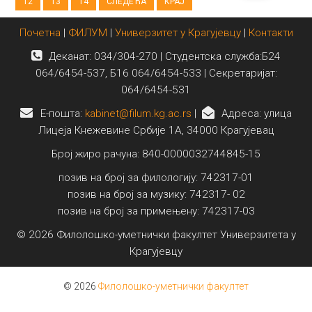
12
13
14
СЛЕДЕЋА
КРАЈ
Почетна
|
ФИЛУМ
|
Универзитет у Крагујевцу
|
Контакти
Деканат: 034/304-270 | Студентска служба:Б24
064/6454-537, Б16 064/6454-533 | Секретаријат:
064/6454-531
E-пошта:
kabinet@filum.kg.ac.rs
|
Адреса: улица
Лицеја Кнежевине Србије 1А, 34000 Крагујевац
Број жиро рачуна: 840-0000032744845-15
позив на број за филологију: 742317-01
позив на број за музику: 742317- 02
позив на број за примењену: 742317-03
© 2026 Филолошко-уметнички факултет Универзитета у
Крагујевцу
© 2026
Филолошко-уметнички факултет