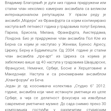
Владимир Благојевић је дуги низ година придружени или
стални члан неколико камерних ансамбала са великом
интернационалном репутацијом. У првом реду је
ансамбл „Модерн“ из Франкфурта са којим континуирано
наступа већ петнаест година у градовима попут Берлина,
Париза, Брисела, Милана, Франкфурта, Амстердама,
Лондона. Био је придружени члан ансамбла Пол Кле из
Берна са којим је наступао у Женеви, Буенос Ајресу,
Цириху, Берну и Будимпешти. Од 2004. године је стални
члан ансамбла „пре-арт“ из Цириха са којима је
забележио више од 40 наступа у градовима Швајцарске,
Француске, Немачке, Србије, Босне и Херцеговине и
Македоније. Наступа и са реномираним ансамблом
„Клангфорум“ из Беча.
Један је од кооснивача колектива „Студио 6“ 2012.
године, ансамбла који чине истакнути уметници из целе
Србије, а чија се делатност фокусира на извођење
савремене уметничке музике. До сада снимио преко 30
композиција гостујући у различитим студијским