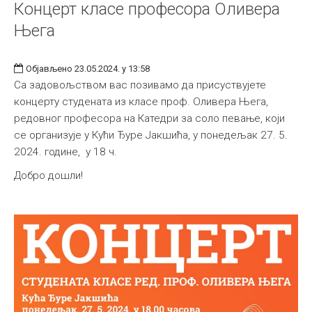
Концерт класе професора Оливера
Њега
Објављено 23.05.2024. у 13:58
Са задовољством вас позивамо да присуствујете
концерту студената из класе проф. Оливера Њега,
редовног професора на Катедри за соло певање, који
се организује у Кући Ђуре Јакшића, у понедељак 27. 5.
2024. године, у 18 ч.
Добро дошли!