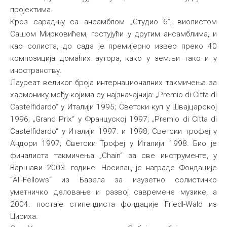
пројектима.
Кроз сарадњу са ансамблом „Студио 6“, виолистом
Сашом Мирковићем, гостујући у другим ансамблима, и
као солиста, до сада је премијерно извео преко 40
композиција домаћих аутора, како у земљи тако и у
иностранству.
Лауреат великог броја интернационалних такмичења за
хармонику међу којима су најзначајнија: „Premio di Citta di
Castelfidardo“ у Италији 1995; Светски куп у Швајцарској
1996; „Grand Prix“ у Француској 1997; „Premio di Citta di
Castelfidardo“ у Италији 1997. и 1998; Светски трофеј у
Андори 1997; Светски Трофеј у Италији 1998. Био је
финалиста такмичења „Chain“ за све инструменте, у
Варшави 2003. године. Носилац је награде Фондације
“All-Fellows“ из Базела за изузетно солистичко
уметничко деловање и развој савремене музике, а
2004. постаје стипендиста фондације Friedl-Wald из
Цириха.