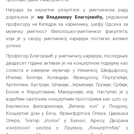
Награда за изузетне резултате у уметничком раду
додељена је
мр Владимиру Благојевићу,
редовном
професору на Катедри за хармонику, шефу Одсека за
музичку уметност Филолошко-уметничког факултета,
који је у својој уметничкој каријери постигао велике
успехе.
Професор Благојевић у уметничкој каријери, последњих
двадесет година активан је на концертном подијуму као
солиста и камерни музичар у Немачкој, Швајцарској,
Италији, Белгији, Холандији, Француској, Португалији,
Аргентини, Аустрији, Шпанији, Јерменији, Грузији, Србији,
Босни и Херцеговини, Македонији, итд. Наступао је у
водећим светским концертним просторима као што су:
Берлинска филхармонија, „Вигмор хол“ у Лондону,
Концертни дом у Бечу, Франкфуртска Опера, Циришка
Опера, Театар „Колон“ у Буенос Ајресу, Дворана
конгресног центра у Луцерну, „Концертгебау“ у