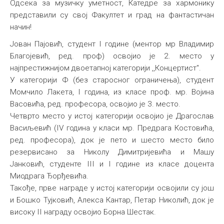
Одсека за музичку уметност, Катедре за хармонику
Међународна
представили су свој Факултет и град на фантастичан
начин!
Јован Пајовић, студент I године (ментор мр Владимир
Благојевић, ред. проф) освојио је 2. место у
најпрестижнијом двоетапној категорији ,,Концертист".
У категорији Ф (без старосног ограничења), студент
Момчило Лакета, I година, из класе проф. мр. Војина
Васовића, ред. професора, освојио је 3. место.
Четврто место у истој категорији освојио је Драгослав
Васиљевић (IV година у класи мр. Предрага Костовића,
ред. професора), док је пето и шесто место било
резервисано за Николу Димитријевића и Машу
Јанковић, студенте III и I године из класе доцента
Миодрага Ђорђевића.
Такође, прве награде у истој категорији освојили су још
и Бошко Тујковић, Алекса Кантар, Петар Николић, док је
високу II награду освојио Борна Шестак.