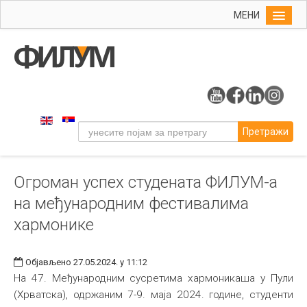
МЕНИ
Почетна
Упис
ФИЛУМ
Студије
Претражи
Наука
Уметност
Огроман успех студената ФИЛУМ-а
Музичка уметност
на међународним фестивалима
Примењена и ликовна уметност
хармонике
Галерија
Издаваштво
Објављено 27.05.2024. у 11:12
На 47. Међународним сусретима хармоникаша у Пули
Библиотека
(Хрватска), одржаним 7-9. маја 2024. године, студенти
Студенти