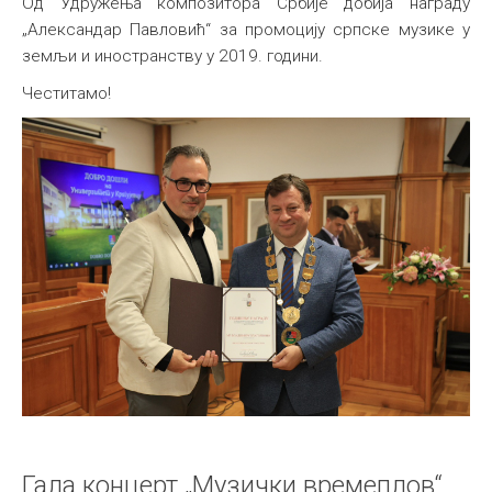
Од Удружења композитора Србије добија награду
„Александар Павловић“ за промоцију српске музике у
земљи и иностранству у 2019. години.
Честитамо!
Гала концерт „Музички времеплов“