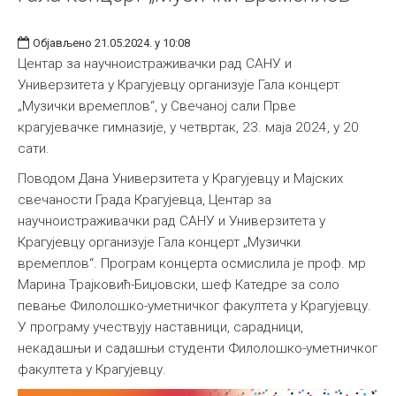
Објављено 21.05.2024. у 10:08
Центар за научноистраживачки рад САНУ и
Универзитета у Крагујевцу организује Гала концерт
„Музички времеплов“, у Свечаној сали Прве
крагујевачке гимназије, у четвртак, 23. маја 2024, у 20
сати.
Поводом Дана Универзитета у Крагујевцу и Мајских
свечаности Града Крагујевца, Центар за
научноистраживачки рад САНУ и Универзитета у
Крагујевцу организује Гала концерт „Музички
времеплов“. Програм концерта осмислила је проф. мр
Марина Трајковић-Биџовски, шеф Катедре за соло
певање Филолошко-уметничког факултета у Крагујевцу.
У програму учествују наставници, сарадници,
некадашњи и садашњи студенти Филолошко-уметничког
факултета у Крагујевцу.