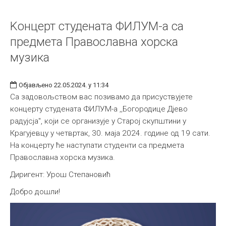
Kонцерт студената ФИЛУМ-а са
предмета Православна хорска
музика
Објављено 22.05.2024. у 11:34
Са задовољством вас позивамо да присуствујете
концерту студената ФИЛУМ-а ,,Богородице Дјево
радујсја", који се организује у Старој скупштини у
Крагујевцу у четвртак, 30. маја 2024. године од 19 сати.
На концерту ће наступати студенти са предмета
Православна хорска музика.
Диригент: Урош Степановић
Добро дошли!