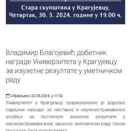
Владимир Благојевић добитник
награде Универзитета у Крагујевцу
за изузетне резултате у уметничком
раду
Објављено 22.05.2024. у 11:52
Универзитет у Крагујевцу традиционално је доделио
годишње награде за наставно и научноистраживачко
особље за постигнуте изузетне резултате у
научноистраживачком, односно уметничком раду током
прославе Дана Универзитета