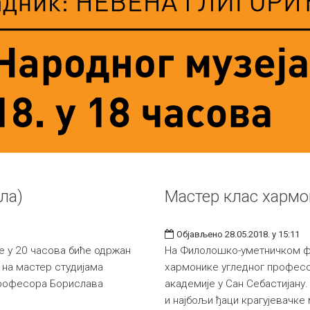
ла)
Мастер клас хармо
Објављено 28.05.2018. у 15:11
не у 20 часова биће одржан
На Филолошко-уметничком фак
 на мастер студијама
хармонике угледног професор
професора Борислава
академије у Сан Себастијану.
и најбољи ђаци крагујевачке