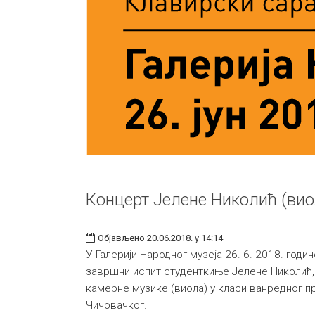
Концерт Јелене Николић (вио
Објављено 20.06.2018. у 14:14
У Галерији Народног музеја 26. 6. 2018. годи
завршни испит студенткиње Јелене Николић,
камерне музике (виола) у класи ванредног 
Чичовачког.