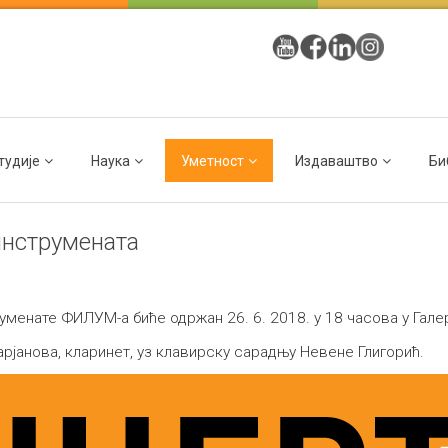
тудије
Наука
Уметност
Издаваштво
Би
инструмената
уменате ФИЛУМ-а биће одржан 26. 6. 2018. у 18 часова у Гале
рјановa, кларинет, уз клавирску сарадњу Невене Глигорић.