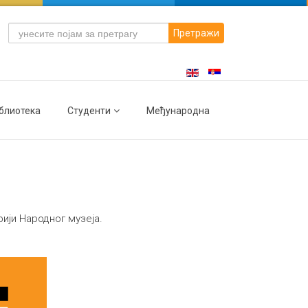
Претражи
блиотека
Студенти
Међународна
рији Народног музеја.