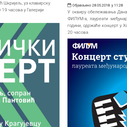
ћ Шкријељ, уз клавирску
Објављено 28.05.2018. у 11:28
 19 часова у Галерији
У оквиру обележавања Дана
ФИЛУМ-а, лауреати међунар
години, одржаће концерт у Хо
20 часова.