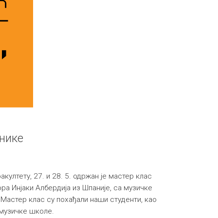
нике
ултету, 27. и 28. 5. одржан је мастер клас
а Инјаки Албердија из Шпаније, са музичке
 Мастер клас су похађали наши студенти, као
 музичке школе.