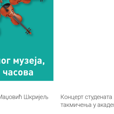
 Маџовић Шкријељ
Концерт студената
такмичења у акаде