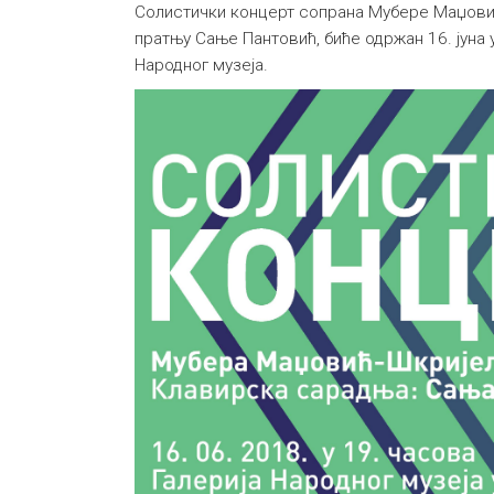
Солистички концерт сопрана Мубере Маџови
пратњу Сање Пантовић, биће одржан 16. јуна у
Народног музеја.