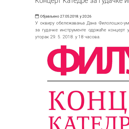
Концерт Катедре за гудачке 
Објављено 27.05.2018. у 20:26
У оквиру обележавања Дана Филолошко-уме
за гудачке инструменте одржаће концерт у
уторак 29. 5. 2018. у 18 часова.