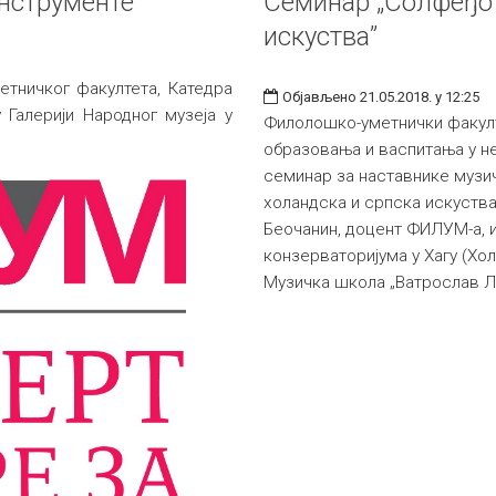
инструменте
Семинар „Солфеђо 
искуства”
тничког факултета, Катедра
Објављено 21.05.2018. у 12:25
 Галерији Народног музеја у
Филолошко-уметнички факул
образовања и васпитања у не
семинар за наставнике музи
холандска и српска искуства
Беочанин, доцент ФИЛУМ-а, 
конзерваторијума у Хагу (Хо
Музичка школа „Ватрослав Л