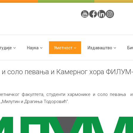
тудије
Наука
Уметност
Издаваштво
Би
е и соло певања и Камерног хора ФИЛУМ
етничког факултета, студенти хармонике и соло певања 
ОШ „Милутин и Драгиња Тодоровић”.