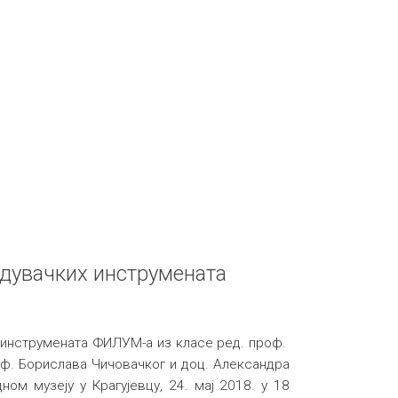
 дувачких инструмената
 инструмената ФИЛУМ-а из класе ред. проф.
ф. Борислава Чичовачког и доц. Александра
ом музеју у Крагујевцу, 24. мај 2018. у 18