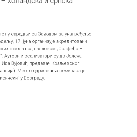
– холандска и српска
тет у сарадњи са Заводом за унапређење
дељу, 17. јуна организује акредитовани
чких школа под насловом „Солфеђо –
”. Аутори и реализатори су др Јелена
и Ида Вујовић, предавач Краљевског
ландија). Место одржавања семинара је
исински” у Београду.