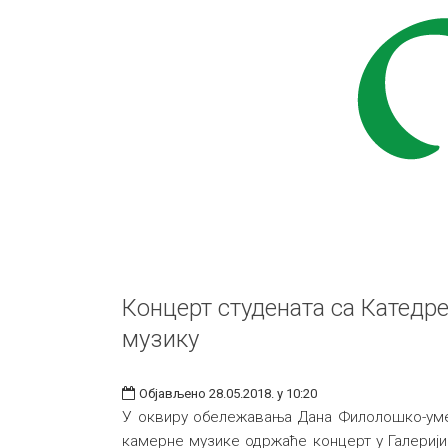
Концерт студената са Катедре
музику
Објављено 28.05.2018. у 10:20
У оквиру обележавања Дана Филолошко-умет
камерне музике одржаће концерт у Галерији