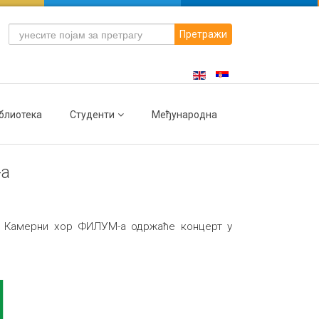
Претражи
блиотека
Студенти
Међународна
-а
и Камерни хор ФИЛУМ-а одржаће концерт у