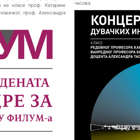
часова.
ти из класе проф. Катарине
човачког, проф. Александра