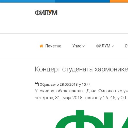
Почетна
Упис
ФИЛУМ
С
Концерт студената хармоник
Објављено 28.05.2018. у 10:44
У оквиру обележавања Дана Филолошко-ум
четвртак, 31. маја 2018. године у 16. 45, у 