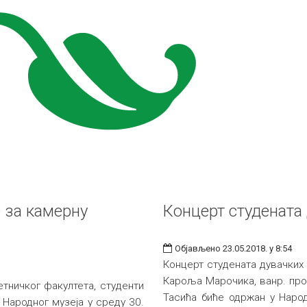
 за камерну
Концерт студената
Објављено 23.05.2018. у 8:54
Концерт студената дувачких
Кароља Марочика, ванр. про
ничког факултета, студенти
Тасића биће одржан у Народн
 Народног музеја у среду 30.