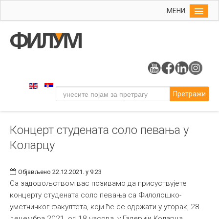
МЕНИ
Почетна
Упис
ФИЛУМ
Студије
Претражи
Наука
Уметност
Концерт студената соло певања у
Музичка уметност
Коларцу
Примењена и ликовна уметност
Галерија
Објављено 22.12.2021. у 9:23
Издаваштво
Са задовољством вас позивамо да присуствујете
концерту студената соло певања са Филолошко-
Библиотека
уметничког факултета, који ће се одржати у уторак, 28.
Студенти
децембра 2021, од 18 часова, у Галерији Коларца.