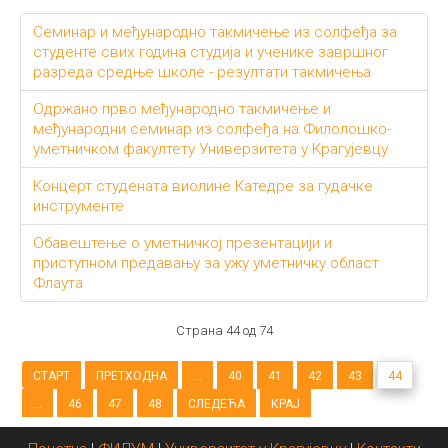
Семинар и међународно такмичење из солфеђа за
студенте свих година студија и ученике завршног
разреда средње школе - резултати такмичења
Одржано прво међународно такмичење и
међународни семинар из солфеђа на Филолошко-
уметничком факултету Универзитета у Крагујевцу
Концерт студената виолине Катедре за гудачке
инструменте
Обавештење о уметничкој презентацији и
приступном предавању за ужу уметничку област
Флаута
Страна 44 од 74
СТАРТ
ПРЕТХОДНА
...
40
41
42
43
44
...
46
47
48
СЛЕДЕЋА
КРАЈ