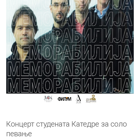
Концерт студената Катедре за соло
певање