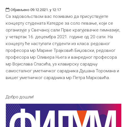
Објављено 09.12.2021. у 12:17
Са задовољством вас позивамо да присуствујете
концерту студената Катедре за соло певање, који се
организује у Свечаној сали Прве крагујевачке гимназије,
у четвртак 16. децембра 2021. године од 20 сати. На
концерту ће наступати студенти из класа: редовног
професора мр Марине Трајковић Биџовски, редовног
професора мр Оливера Њега и ванредног професора
мр Војислава Спасића, уз клавирску сарадњу
самосталног уметничког сарадника Душана Торомана и
вишег уметничког сарадника мр Петра Марковића.
Добро дошли!