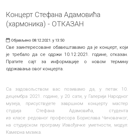
Концерт Стефана Адамовића
(хармоника) - ОТКАЗАН
Објављено 08.12.2021. у 13:50
Све заинтересоване обавештавамо да је концерт, који
је требало да се одржи 10.12.2021. године, отказан.
Пратите сајт за информације о новом термину
одржавања овог концерта.
Са задовољством вас позивамо да, у петак 10.
децембра 2021. године, у 20 сати, у Галерији Народног
музеја, присуствујете завршном концерту мастер
студија Стефана Адамовића, студента
из класе редовног професора Борислава Чичовачког,
на студијском програму Извођачке уметности, модул:
Камерна музика.