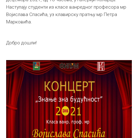
Наступају студенти из класе ванредног професора мр
Међународна
Војислава Спасића, уз клавирску пратњу мр Петра
Марковића.
Добро дошли!