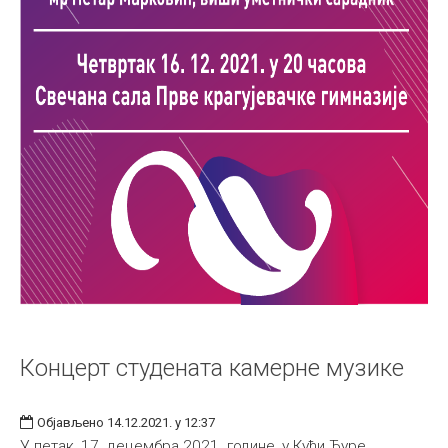
Концерт студената камерне музике
Објављено 14.12.2021. у 12:37
У петак, 17. децембра 2021. године, у Кући Ђуре