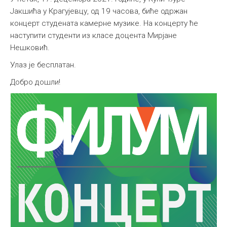
Јакшића у Крагујевцу, од 19 часова, биће одржан
концерт студената камерне музике. На концерту ће
наступити студенти из класе доцента Мирјане
Нешковић.
Улаз је бесплатан.
Добро дошли!