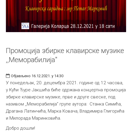
Промоција збирке клавирске музике
,,Меморабилија"
Објављено 16.12.2021. у 14:30
У понедељак, 20. децембра 2021. године од 12 часова,
у Кући Ђуре Јакшића биће одржана концертна промоција
збирке клавирске музике, прве и друге свеске, под
називом ,,Меморабилија" групе аутора: Станка Симића,
Драгана Латинчића, Марка Ковача, Владимира Глигорића
и Милорада Маринковића.
Добро дошли!