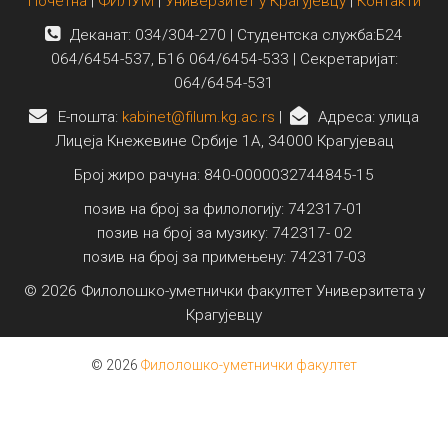
Почетна
|
ФИЛУМ
|
Универзитет у Крагујевцу
|
Контакти
Деканат: 034/304-270 | Студентска служба:Б24
064/6454-537, Б16 064/6454-533 | Секретаријат:
064/6454-531
E-пошта:
kabinet@filum.kg.ac.rs
|
Адреса: улица
Лицеја Кнежевине Србије 1А, 34000 Крагујевац
Број жиро рачуна: 840-0000032744845-15
позив на број за филологију: 742317-01
позив на број за музику: 742317- 02
позив на број за примењену: 742317-03
© 2026 Филолошко-уметнички факултет Универзитета у
Крагујевцу
© 2026
Филолошко-уметнички факултет