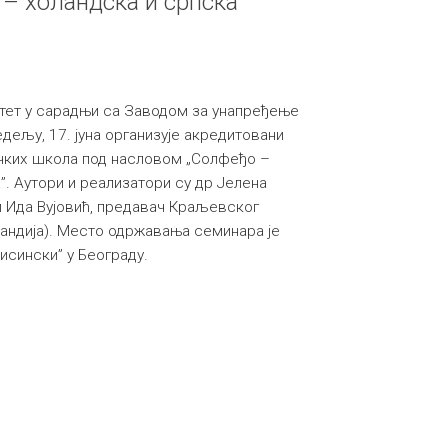
– холандска и српска
тет у сарадњи са Заводом за унапређење
дељу, 17. јуна организује акредитовани
чких школа под насловом „Солфеђо –
”. Аутори и реализатори су др Јелена
и Ида Вујовић, предавач Краљевског
ландија). Место одржавања семинара је
исински” у Београду.