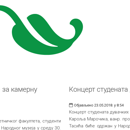
 за камерну
Концерт студената
Објављено 23.05.2018. у 8:54
Концерт студената дувачких
Кароља Марочика, ванр. про
ничког факултета, студенти
Тасића биће одржан у Народн
 Народног музеја у среду 30.