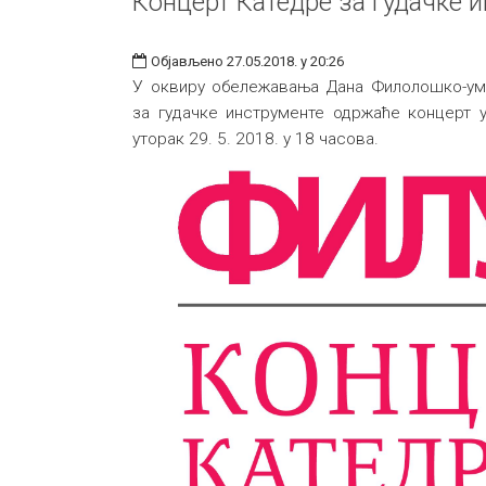
Концерт Катедре за гудачке 
Објављено 27.05.2018. у 20:26
У оквиру обележавања Дана Филолошко-уме
за гудачке инструменте одржаће концерт у
уторак 29. 5. 2018. у 18 часова.