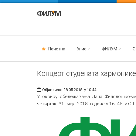
Почетна
Упис
ФИЛУМ
С
Концерт студената хармоник
Објављено 28.05.2018. у 10:44
У оквиру обележавања Дана Филолошко-ум
четвртак, 31. маја 2018. године у 16. 45, у 