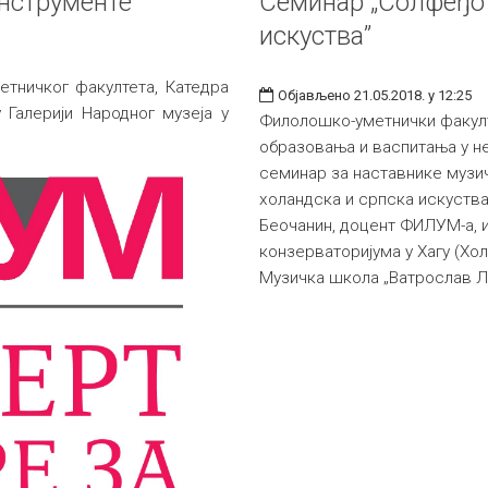
инструменте
Семинар „Солфеђо 
искуства”
тничког факултета, Катедра
Објављено 21.05.2018. у 12:25
 Галерији Народног музеја у
Филолошко-уметнички факул
образовања и васпитања у не
семинар за наставнике музи
холандска и српска искуства
Беочанин, доцент ФИЛУМ-а, 
конзерваторијума у Хагу (Хо
Музичка школа „Ватрослав Л