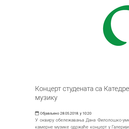
Концерт студената са Катедре
музику
Објављено 28.05.2018. у 10:20
У оквиру обележавања Дана Филолошко-умет
камерне музике одржаће концерт у Галерији