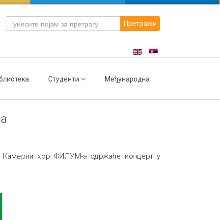
Претражи
блиотека
Студенти
Међународна
-а
и Камерни хор ФИЛУМ-а одржаће концерт у