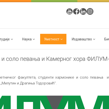
тудије
Наука
Уметност
Издаваштво
Би
е и соло певања и Камерног хора ФИЛУМ
етничког факултета, студенти хармонике и соло певања 
ОШ „Милутин и Драгиња Тодоровић”.