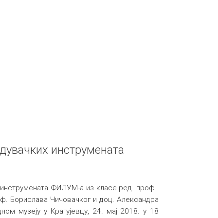
 дувачких инструмената
 инструмената ФИЛУМ-а из класе ред. проф.
ф. Борислава Чичовачког и доц. Александра
ом музеју у Крагујевцу, 24. мај 2018. у 18