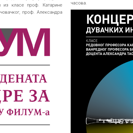
часова.
ти из класе проф. Катарине
човачког, проф. Александра