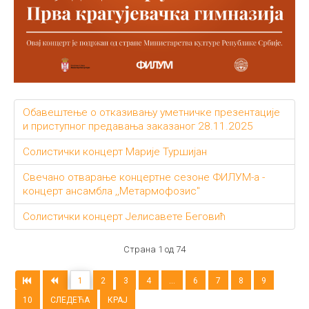
Обавештење о отказивању уметничке презентације
и приступног предавања заказаног 28.11.2025
Солистички концерт Марије Туршијан
Свечано отварање концертне сезоне ФИЛУМ-а -
концерт ансамбла ,,Метармофозис"
Солистички концерт Јелисавете Беговић
Страна 1 од 74
1
2
3
4
...
6
7
8
9
10
СЛЕДЕЋА
КРАЈ