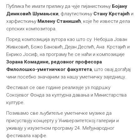
Публика ће имати прилику да чује пијанисткињу
Бојану
Димковић Шумањски
, флаутисткињу
Стану Крстајић
и
харфисткињу
Милену Станишић
, које ће извести дела
српских композитора.
Поред композиција аутора као што су Небојша Јован
Живковић, Божо Бановић, Дејан Деспић, Ана Крстајић и
Енрико Јосиф, на програму ће се наћи и композиције
Зорана Комадине, редовног професора
Филолошко-уметничког факултета
, што овај догађај
чини посебно значајним за нашу уметничку заједницу.
Фестивал се ове године реализује уз подршку
Сокојевог Фонда за културна давања и Министарства
културе.
Позивамо све љубитеље уметничке музике да
присуствују концерту у Универзитетској галерији и
уживају у изузетном програму 24. Међународног
фестивала харфе.