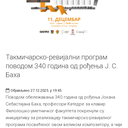
Такмичарско-ревијални програм
поводом 340 година од рођења Ј. С.
Баха
Објављено 27.12.2025. у 19:45
Поводом обележавања 340 година од рођења Јохана
Себастијана Баха, професори Катедре за клавир
Филолошко-уметничког факултета покренули су
иницијативу за реализацију такмичарско-ревијалног
програма посвећеног овом великом композитору, а чији