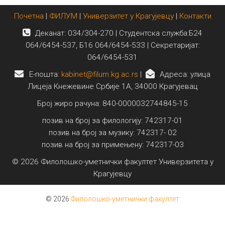
Почетна
|
ФИЛУМ
|
Универзитет у Крагујевцу
|
Контакти
Деканат: 034/304-270 | Студентска служба:Б24
064/6454-537, Б16 064/6454-533 | Секретаријат:
064/6454-531
E-пошта:
kabinet@filum.kg.ac.rs
|
Адреса: улица
Лицеја Кнежевине Србије 1А, 34000 Крагујевац
Број жиро рачуна: 840-0000032744845-15
позив на број за филологију: 742317-01
позив на број за музику: 742317- 02
позив на број за примењену: 742317-03
© 2026 Филолошко-уметнички факултет Универзитета у
Крагујевцу
© 2026
Филолошко-уметнички факултет