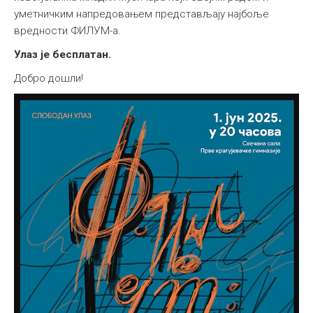
уметничким напредовањем представљају најбоље
вредности ФИЛУМ-а.
Улаз је бесплатан.
Добро дошли!