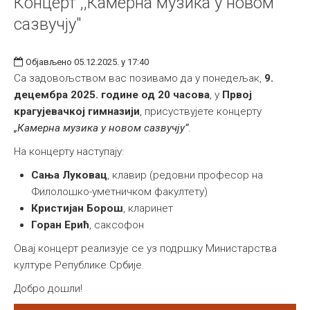
Концерт ,,Камерна музика у новом
сазвучју"
Објављено 05.12.2025. у 17:40
Са задовољством вас позивамо да у понедељак,
9.
децембра 2025. године од 20 часова
, у
Првој
крагујевачкој гимназији
, присуствујете концерту
„Камерна музика у новом сазвучју“
.
На концерту наступају:
Сања Луковац
, клавир (редовни професор на
Филолошко-уметничком факултету)
Кристијан Борош
, кларинет
Горан Ерић
, саксофон
Овај концерт реализује се уз подршку Министарства
културе Републике Србије.
Добро дошли!