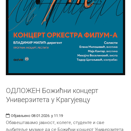
ОДЛОЖЕН Божићни концерт
Универзитета у Крагујевцу
Објављено 08.01.2026. у 11:19
Обавештавамо јавност, колеге, студенте и све
љубитеље музике да се Божићни концерт Универзитета