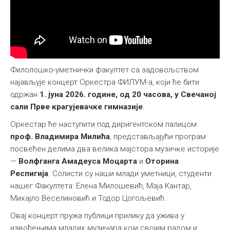
Међународна
Филолошко-уметнички факултет са задовољством
најављује концерт Оркестра ФИЛУМ-а, који ће бити
одржан
1. јуна 2026. године, од 20 часова, у Свечаној
сали Прве крагујевачке гимназије
.
Оркестар ће наступити под диригентском палицом
проф. Владимира Милића
, представљајући програм
посвећен делима два велика мајстора музичке историје
—
Волфганга Амадеуса Моцарта
и
Оторина
Респигија
. Солисти су наши млади уметници, студенти
нашег Факултета: Елена Милошевић, Маја Кантар,
Михајло Веселиновић и Тодор Цогољевић.
Овај концерт пружа публици прилику да ужива у
извођењима младих музичара који својим радом и