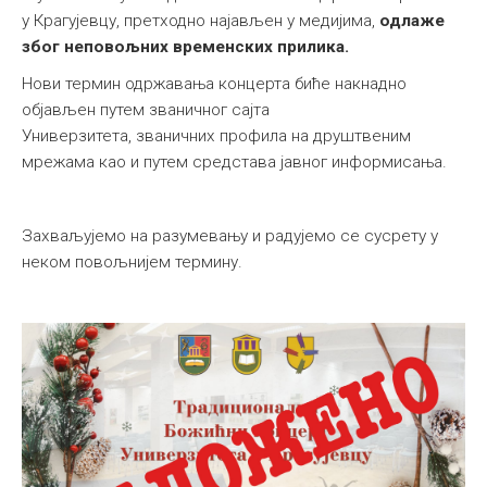
у Крагујевцу, претходно најављен у медијима,
одлаже
због неповољних временских прилика.
Нови термин одржавања концерта биће накнадно
објављен путем званичног сајта
Универзитета, званичних профила на друштвеним
мрежама као и путем средстава јавног информисања.
Захваљујемо на разумевању и радујемо се сусрету у
неком повољнијем термину.