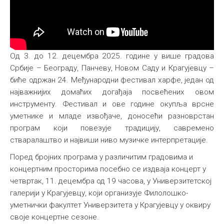
Од 3. до 12. децембра 2025. године у више градова
Србије – Београду, Панчеву, Новом Саду и Крагујевцу –
биће одржан 24. Међународни фестивал харфе, један од
најважнијих домаћих догађаја посвећених овом
инструменту. Фестивал и ове године окупља врсне
уметнике и младе извођаче, доносећи разноврстан
програм који повезује традицију, савремено
стваралаштво и највиши ниво музичке интерпретације.
Поред бројних програма у различитим градовима и
концертним просторима посебно се издваја концерт у
четвртак, 11. децембра од 19 часова, у Универзитетској
галерији у Крагујевцу, који организује Филолошко-
уметнички факултет Универзитета у Крагујевцу у оквиру
своје концертне сезоне.