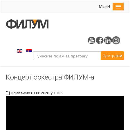
МЕНИ
Почетна
Упис
ФИЛУМ
Студије
Претражи
Наука
Уметност
Концерт оркестра ФИЛУМ-а
Музичка уметност
Примењена и ликовна уметност
Објављено 01.06.2026. у 10:36
Галерија
Издаваштво
Библиотека
Студенти