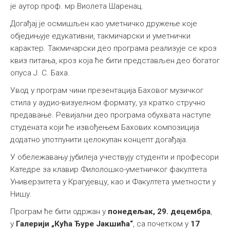
је аутор проф. мр Виолета Шаренац.
Догађај је осмишљен као уметничко дружење које
обједињује едукативни, такмичарски и уметнички
карактер. Такмичарски део програма реализује се кроз
квиз питања, кроз која ће бити представљен део богатог
опуса Ј. С. Баха.
Увод у програм чини презентација Баховог музичког
стила у аудио-визуелном формату, уз кратко стручно
предавање. Ревијални део програма обухвата наступе
студената који ће извођењем Бахових композиција
додатно употпунити целокупан концепт догађаја.
У обележавању јубилеја учествују студенти и професори
Катедре за клавир Филолошко-уметничког факултета
Универзитета у Крагујевцу, као и Факултета уметности у
Нишу.
Програм ће бити одржан у
понедељак, 29. децембра
,
у
Галерији „Кућа Ђуре Јакшића“
, са почетком у
17