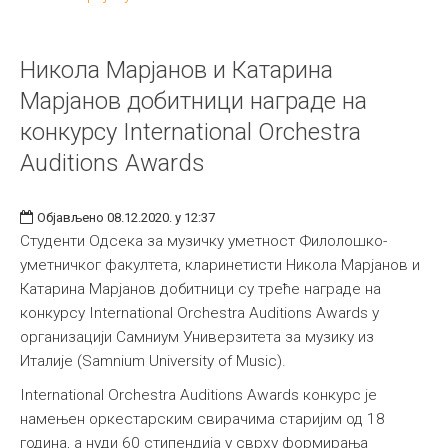
Никола Марјанов и Катарина
Марјанов добитници награде на
конкурсу International Orchestra
Auditions Awards
Објављено 08.12.2020. у 12:37
Студенти Одсека за музичку уметност Филолошко-
уметничког факултета, кларинетисти Никола Марјанов и
Катарина Марјанов добитници су треће награде на
конкурсу International Orchestra Auditions Awards у
организацији Самниум Универзитета за музику из
Италије (Samnium University of Musiс).
International Orchestra Auditions Awards конкурс је
намењен оркестарским свирачима старијим од 18
година, а нуди 60 стипендија у сврху формирања