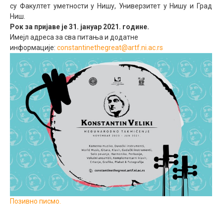
су Факултет уметности у Нишу, Универзитет у Нишу и Град
Ниш.
Рок за пријаве је 31. јануар 2021. године.
Имејл адреса за сва питања и додатне
информације:
constantinethegreat@artf.ni.ac.rs
Позивно писмо.