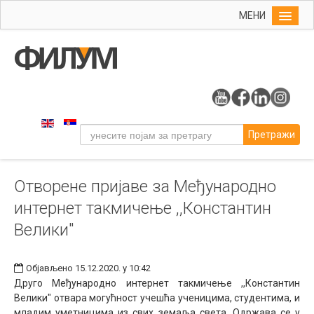
МЕНИ
Почетна
Упис
ФИЛУМ
Студије
Претражи
Наука
Уметност
Отворене пријаве за Међународно
Музичка уметност
интернет такмичење ,,Константин
Примењена и ликовна уметност
Велики"
Галерија
Издаваштво
Објављено 15.12.2020. у 10:42
Друго Међународно интернет такмичење ,,Константин
Библиотека
Велики" отвара могућност учешћа ученицима, студентима, и
Студенти
младим уметницима из свих земаља света. Одржава се у