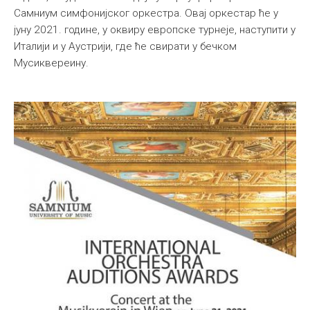
Самниум симфонијског оркестра. Овај оркестар ће у
јуну 2021. године, у оквиру европске турнеје, наступити у
Италији и у Аустрији, где ће свирати у бечком
Мусиквереину.