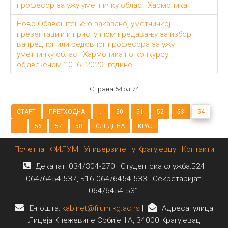
професор за ужу уметничку област Хармоника
Ново Обавештење о заказаној уметничкој
презентацији и приступном предавању за избор
ванредног или редовног професора за ужу
уметничку област Хармоника по конкурсу
објављеном 10. 6. 2020. године
Страна 54 од 74
СТАРТ
ПРЕТХОДНА
...
50
51
52
53
54
...
56
57
58
СЛЕДЕЋА
КРАЈ
Почетна
|
ФИЛУМ
|
Универзитет у Крагујевцу
|
Контакти
Деканат: 034/304-270 | Студентска служба:Б24
064/6454-537, Б16 064/6454-533 | Секретаријат:
064/6454-531
E-пошта:
kabinet@filum.kg.ac.rs
|
Адреса: улица
Лицеја Кнежевине Србије 1А, 34000 Крагујевац