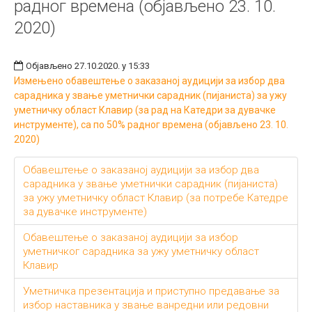
радног времена (објављено 23. 10.
2020)
Објављено 27.10.2020. у 15:33
Измењено обавештење о заказаној аудицији за избор два
сарадника у звање уметнички сарадник (пијаниста) за ужу
уметничку област Клавир (за рад на Катедри за дувачке
инструменте), са по 50% радног времена (објављено 23. 10.
2020)
Обавештење о заказаној аудицији за избор два
сарадника у звање уметнички сарадник (пијаниста)
за ужу уметничку област Клавир (за потребе Катедре
за дувачке инструменте)
Обавештење о заказаној аудицији за избор
уметничког сарадника за ужу уметничку област
Клавир
Уметничка презентација и приступно предавање за
избор наставника у звање ванредни или редовни