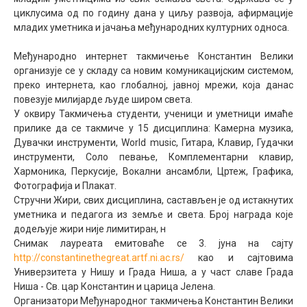
циклусима од по годину дана у циљу развоја, афирмације
Међународна
младих уметника и јачања међународних културних односа.
Међународно интернет такмичење Константин Велики
организује се у складу са новим комуникацијским системом,
преко интернета, као глобалној, јавној мрежи, која данас
повезује милијарде људе широм света.
У оквиру Такмичења студенти, ученици и уметници имаће
прилике да се такмиче у 15 дисциплина: Камерна музика,
Дувачки инструменти, World music, Гитара, Клавир, Гудачки
инструменти, Соло певање, Комплементарни клавир,
Хармоника, Перкусије, Вокални ансамбли, Цртеж, Графика,
Фотографија и Плакат.
Стручни Жири, свих дисциплина, састављен је од истакнутих
уметника и педагога из земље и света. Број награда које
додељује жири није лимитиран, н
Снимак лауреата емитоваће се 3. јуна на сајту
http://constantinethegreat.artf.ni.ac.rs/
као и сајтовима
Универзитета у Нишу и Града Ниша, а у част славе Града
Ниша - Св. цар Константин и царица Јелена.
Организатори Међународног такмичења Константин Велики