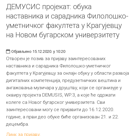
ДЕМУСИС пројекат: обука
наставника и сарадника Филолошко-
уметничког факултета у Крагујевцу
на Новом бугарском универзитету
Објављено 15.12.2020. у 10:20
Отворен је позив за пријаву заинтересованих
наставника и сарадника Филолошко-уметничког
факултета у Крагујевцу за онлајн обуку у области развоја
дигиталних компетенција, предузетничких вештина и
ангажовања музичара у друштву, који се организује у
оквиру пројекта DEMUSIS, WP.3, а које ће одржати
колеге са Новог бугарског универзитета. Сви
заинтересовани могу се пријавити до 16.12.2020.
године, а први део обуке биће организован 21. и 22.
децембра.
Линк за пријаву.