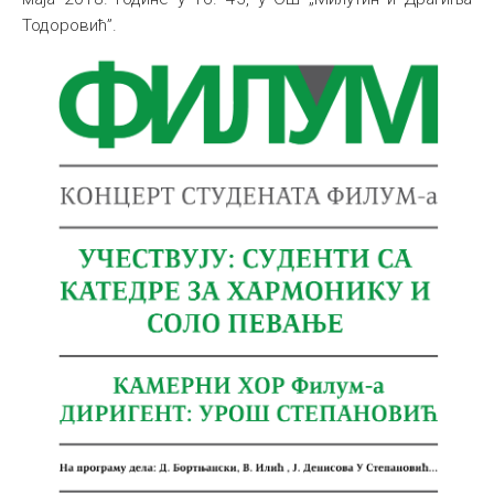
Тодоровић”.
Међународна