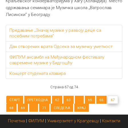
Краљевског конзерваторијума у Хагу (Холандија). Место
одржавања семинара је Музичка школа „Ватрослав
Лисински” у Београду.
Предавање „Значај музике у развоју деце са
посебним потребама”
Дан отворених врата Одсека за музичку уметност
ФИЛУМ ансамбл на Међународном фестивалу
савремене музике у Бидгошћу
Концерт студената клавира
Страна 67 од 74
СТАРТ
ПРЕТХОДНА
62
63
...
65
66
67
68
69
...
71
СЛЕДЕЋА
КРАЈ
Почетна
|
ФИЛУМ
|
Универзитет у Крагујевцу
|
Контакти