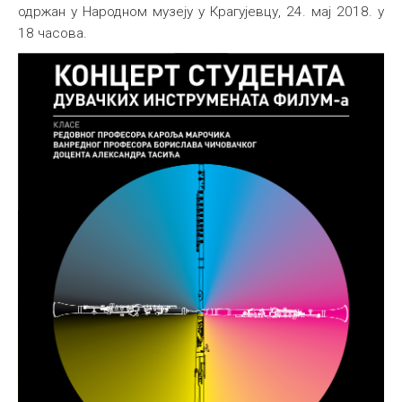
одржан у Народном музеју у Крагујевцу, 24. мај 2018. у
18 часова.