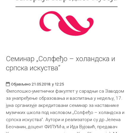
Семинар „Солфеђо – холандска и
српска искуства”
Објављено 21.05.2018. у 12:25
Филолошко-уметнички факултет у сарадњи са Заводом
за унапређење образовања и васпитања у недељу, 17.
јуна организује акредитовани семинар за наставнике
музичких школа под насловом „Солфеђо – холандска и
српска искуства”. Аутори и реализатори су др Јелена
Беочанин, доцент ФИЛУМ-а, и Ида Вујовић, предавач