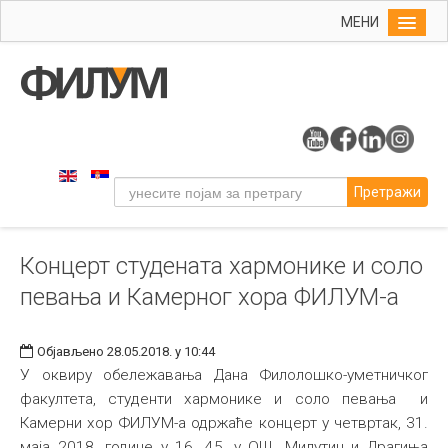
МЕНИ
Почетна
Упис
ФИЛУМ
Студије
Претражи
Наука
Уметност
Концерт студената хармонике и соло
Музичка уметност
певања и Камерног хора ФИЛУМ-а
Примењена и ликовна уметност
Галерија
Објављено 28.05.2018. у 10:44
Издаваштво
У оквиру обележавања Дана Филолошко-уметничког
факултета, студенти хармонике и соло певања и
Библиотека
Камерни хор ФИЛУМ-а одржаће концерт у четвртак, 31.
Студенти
маја 2018. године у 16. 45, у ОШ „Милутин и Драгиња