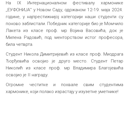
На IX Интернационалном фестивалу хармонике
,,ЕУФОНИЈА" у Новом Саду, одржаном 12-19. маја 2024.
године, у најпрестижнијој категорији наши студенти су
поново заблистали. Победник категорије био је Момчило
Лакета из класе проф. мр Војина Васовића, док је
Милена Радовић, под менторством истог професора,
била четврта.
Студент Никола Димитријевић из класе проф. Миодрага
Ђорђевића освојио је друго место. Студент Петар
Николић из класе проф. мр Владимира Благојевића
освојио је II награду.
Огромне честитке и похвале свим студентима
хармонике, који полако израстају у изузетне уметнике!