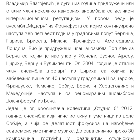
Владимир Благојевић је дуги низ година придружени или
стални члан неколико камерних ансамбала са великом
интернационалном репутацијом. У првом реду је
ансамбл „Модерн“ из Франкфурта са којим континуирано
наступа већ петнаест година у градовима попут Берлина,
Париза, Брисела, Милана, Франкфурта, Амстердама,
Лондона. Био је придружени члан ансамбла Пол Кле из
Берна са којим је наступао у Женеви, Буенос Ајресу,
Цириху, Берну и Будимпешти. Од 2004. године је стални
члан ансамбла „пре-арт“ из Цириха са којима је
забележио више од 40 наступа у градовима Швајцарске,
Француске, Немачке, Србије, Босне и Херцеговине и
Македоније. Наступа и са реномираним ансамблом
„Клангфорум“ из Беча.
Један је од кооснивача колектива „Студио 6“ 2012.
године, ансамбла који чине истакнути уметници из целе
Србије, а чија се делатност фокусира на извођење
савремене уметничке музике. До сада снимио преко 30
композиција гостујући у различитим студијским