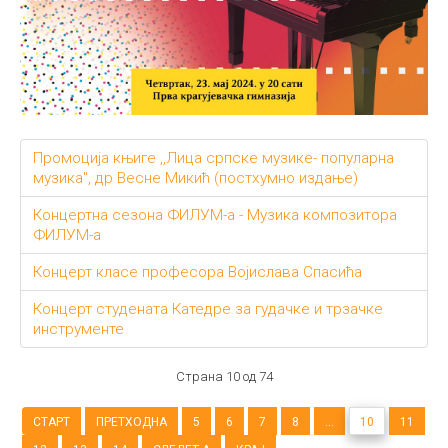
Промоција књиге ,,Лица српске музике- популарна
музика", др Весне Микић (постхумно издање)
Концертна сезона ФИЛУМ-а - Музика композитора
ФИЛУМ-а
Концерт класе професора Војислава Спасића
Концерт студената Катедре за гудачке и трзачке
инструменте
Страна 10 од 74
СТАРТ
ПРЕТХОДНА
5
6
7
8
...
10
11