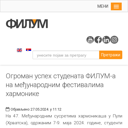
МЕНИ
Почетна
Упис
ФИЛУМ
Студије
Претражи
Наука
Уметност
Огроман успех студената ФИЛУМ-а
Музичка уметност
на међународним фестивалима
Примењена и ликовна уметност
хармонике
Галерија
Издаваштво
Објављено 27.05.2024. у 11:12
На 47. Међународним сусретима хармоникаша у Пули
Библиотека
(Хрватска), одржаним 7-9. маја 2024. године, студенти
Студенти