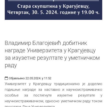
Владимир Благојевић добитник
награде Универзитета у Крагујевцу
за изузетне резултате у уметничком
раду
Објављено 22.05.2024. у 11:52
Универзитет у Крагујевцу традиционално је доделио
годишње награде за наставно и научноистраживачко
особље за постигнуте изузетне резултате у
научноистраживачком, односно уметничком раду током
прославе Дана Универзитета