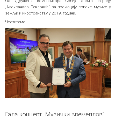
Од Удружења композитора Србије добија награду
„Александар Павловић“ за промоцију српске музике у
земљи и иностранству у 2019. години.
Честитамо!
Гала концерт „Музички времеплов“