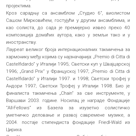
пројектима.
Кроз сарадњу са ансамблом „Студио 6“, виолистом
Сашом Мирковићем, гостујући у другим ансамблима, и
као солиста, до сада је премијерно извео преко 40
композиција домаћих аутора, како у земљи тако и у
иностранству.
Лауреат великог броја интернационалних такмичења за
хармонику међу којима су најзначајнија: „Premio di Citta di
Castelfidardo“ у Италији 1995; Светски куп у Швајцарској
1996; „Grand Prix“ у Француској 1997; „Premio di Citta di
Castelfidardo“ у Италији 1997. и 1998; Светски трофеј у
Андори 1997; Светски Трофеј у Италији 1998. Био је
финалиста такмичења „Chain“ за све инструменте, у
Варшави 2003. године. Носилац је награде Фондације
“All-Fellows“ из Базела за изузетно солистичко
уметничко деловање и развој савремене музике, а
2004. постаје стипендиста фондације Friedl-Wald из
Цириха.