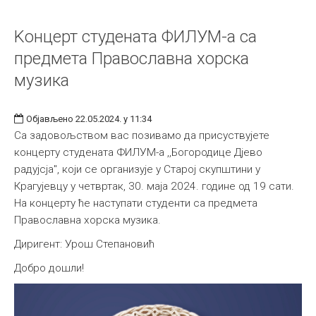
Kонцерт студената ФИЛУМ-а са
предмета Православна хорска
музика
Објављено 22.05.2024. у 11:34
Са задовољством вас позивамо да присуствујете
концерту студената ФИЛУМ-а ,,Богородице Дјево
радујсја", који се организује у Старој скупштини у
Крагујевцу у четвртак, 30. маја 2024. године од 19 сати.
На концерту ће наступати студенти са предмета
Православна хорска музика.
Диригент: Урош Степановић
Добро дошли!