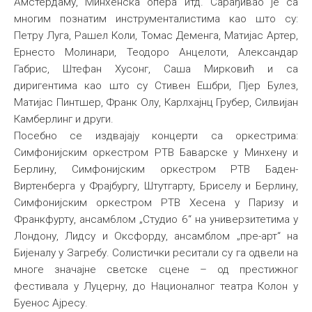
Амстердаму, Минхенска опера итд. Сарађивао је са
многим познатим инструменталистима као што су:
Петру Луга, Рашел Коли, Томас Деменга, Матијас Артер,
Ернесто Молинари, Теодоро Анцелоти, Александар
Габрис, Штефан Хусонг, Саша Мирковић и са
диригентима као што су Стивен Ешбри, Пјер Булез,
Матијас Пинтшер, Франк Олу, Карлхајнц Грубер, Силвијан
Камберлинг и други.
Посебно се издвајају концерти са оркестрима:
Симфонијским оркестром РТВ Баварске у Минхену и
Берлину, Симфонијским оркестром РТВ Баден-
Виртенберга у Фрајбургу, Штутгарту, Бриселу и Берлину,
Симфонијским оркестром РТВ Хесена у Паризу и
Франкфурту, ансам6лом „Студио 6“ на универзитетима у
Лондону, Лидсу и Оксфорду, ансамблом „пре-арт“ на
Бијеналу у Загребу. Солистички реситали су га одвели на
многе значајне светске сцене – од престижног
фестивала у Луцерну, до Националног театра Колон у
Буенос Ајресу.