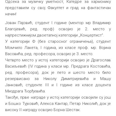
Одсека за музичку уметност, Катедре за хармонику
Међународна
представили су свој Факултет и град на фантастичан
начин!
Јован Пајовић, студент I године (ментор мр Владимир
Благојевић, ред. проф) освојио је 2. место у
најпрестижнијом двоетапној категорији ,,Концертист".
У категорији Ф (без старосног ограничења), студент
Момчило Лакета, I година, из класе проф. мр. Војина
Васовића, ред. професора, освојио је 3. место.
Четврто место у истој категорији освојио је Драгослав
Васиљевић (IV година у класи мр. Предрага Костовића,
ред. професора), док је пето и шесто место било
резервисано за Николу Димитријевића и Машу
Јанковић, студенте III и I године из класе доцента
Миодрага Ђорђевића.
Такође, прве награде у истој категорији освојили су још
и Бошко Тујковић, Алекса Кантар, Петар Николић, док је
високу II награду освојио Борна Шестак.