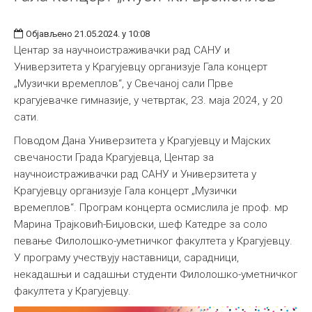
Објављено 21.05.2024. у 10:08
Центар за научноистраживачки рад САНУ и
Универзитета у Крагујевцу организује Гала концерт
„Музички времеплов“, у Свечаној сали Прве
крагујевачке гимназије, у четвртак, 23. маја 2024, у 20
сати.
Поводом Дана Универзитета у Крагујевцу и Мајских
свечаности Града Крагујевца, Центар за
научноистраживачки рад САНУ и Универзитета у
Крагујевцу организује Гала концерт „Музички
времеплов“. Програм концерта осмислила је проф. мр
Марина Трајковић-Биџовски, шеф Катедре за соло
певање Филолошко-уметничког факултета у Крагујевцу.
У програму учествују наставници, сарадници,
некадашњи и садашњи студенти Филолошко-уметничког
факултета у Крагујевцу.