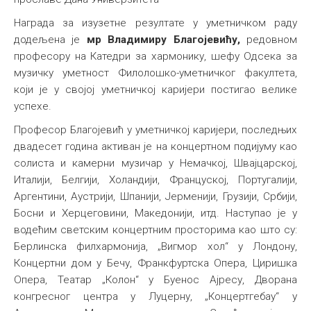
Награда за изузетне резултате у уметничком раду
додељена је
мр Владимиру Благојевићу,
редовном
професору на Катедри за хармонику, шефу Одсека за
музичку уметност Филолошко-уметничког факултета,
који је у својој уметничкој каријери постигао велике
успехе.
Професор Благојевић у уметничкој каријери, последњих
двадесет година активан је на концертном подијуму као
солиста и камерни музичар у Немачкој, Швајцарској,
Италији, Белгији, Холандији, Француској, Португалији,
Аргентини, Аустрији, Шпанији, Јерменији, Грузији, Србији,
Босни и Херцеговини, Македонији, итд. Наступао је у
водећим светским концертним просторима као што су:
Берлинска филхармонија, „Вигмор хол“ у Лондону,
Концертни дом у Бечу, Франкфуртска Опера, Циришка
Опера, Театар „Колон“ у Буенос Ајресу, Дворана
конгресног центра у Луцерну, „Концертгебау“ у