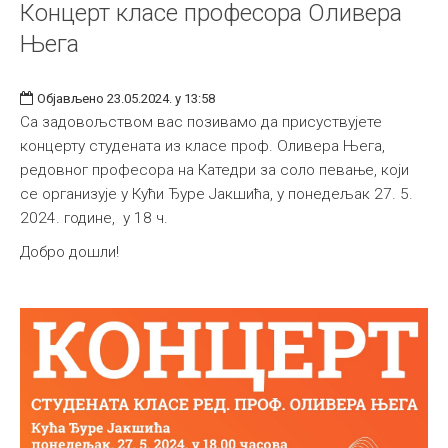
Концерт класе професора Оливера
Њега
Објављено 23.05.2024. у 13:58
Са задовољством вас позивамо да присуствујете
концерту студената из класе проф. Оливера Њега,
редовног професора на Катедри за соло певање, који
се организује у Кући Ђуре Јакшића, у понедељак 27. 5.
2024. године, у 18 ч.
Добро дошли!