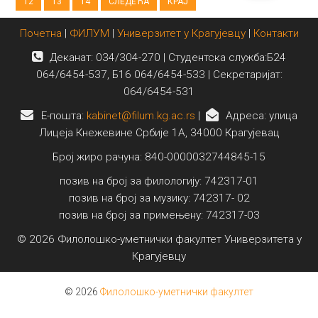
12
13
14
СЛЕДЕЋА
КРАЈ
Почетна
|
ФИЛУМ
|
Универзитет у Крагујевцу
|
Контакти
Деканат: 034/304-270 | Студентска служба:Б24
064/6454-537, Б16 064/6454-533 | Секретаријат:
064/6454-531
E-пошта:
kabinet@filum.kg.ac.rs
|
Адреса: улица
Лицеја Кнежевине Србије 1А, 34000 Крагујевац
Број жиро рачуна: 840-0000032744845-15
позив на број за филологију: 742317-01
позив на број за музику: 742317- 02
позив на број за примењену: 742317-03
© 2026 Филолошко-уметнички факултет Универзитета у
Крагујевцу
© 2026
Филолошко-уметнички факултет