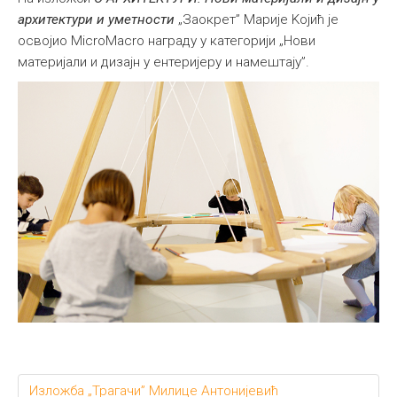
архитектури и уметности
„Заокрет” Марије Kојић је
освојио MicroMacro награду у категорији „Нови
материјали и дизајн у ентеријеру и намештају”.
Изложба „Трагачи” Милице Антонијевић