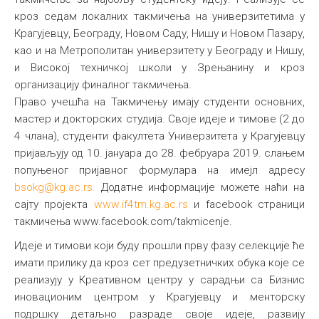
кроз седам локалних такмичења на универзитетима у
Међународна
Крагујевцу, Београду, Новом Саду, Нишу и Новом Пазару,
као и на Метрополитан универзитету у Београду и Нишу,
и Високој техничкој школи у Зрењанину и кроз
организацију финалног такмичења.
Право учешћа на Такмичењу имају студенти основних,
мастер и докторских студија. Своје идеје и тимове (2 до
4 члана), студенти факултета Универзитета у Крагујевцу
пријављују од 10. јануара до 28. фебруара 2019. слањем
попуњеног пријавног формулара на имејл адресу
bsokg@kg.ac.rs
.
Додатне информације можете наћи на
сајту пројекта
www.if4tm.kg.ac.rs
и facebook страници
такмичења www.facebook.com/takmicenje.
Идеје и тимови који буду прошли прву фазу селекције ће
имати прилику да кроз сет предузетничких обука које се
реализују у Креативном центру у сарадњи са Бизнис
иновационим центром у Крагујевцу и менторску
подршку детаљно разраде своје идеје, развију