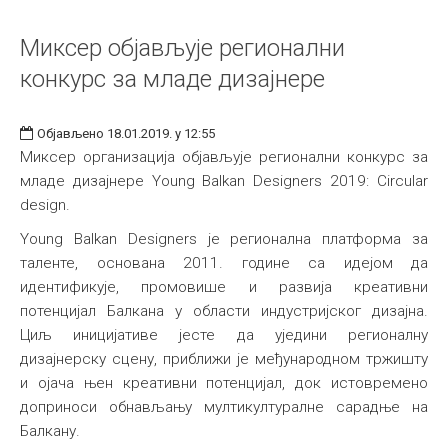
Миксер објављује регионални
конкурс за младе дизајнере
Објављено 18.01.2019. у 12:55
Миксер организација објављује регионални конкурс за
младе дизајнере Young Balkan Designers 2019: Circular
design.
Young Balkan Designers је регионална платформа за
таленте, основана 2011. године са идејом да
идентификује, промовише и развија креативни
потенцијал Балкана у области индустријског дизајна.
Циљ иницијативе јесте да уједини регионалну
дизајнерску сцену, приближи је међународном тржишту
и ојача њен креативни потенцијал, док истовремено
доприноси обнављању мултикултуралне сарадње на
Балкану.