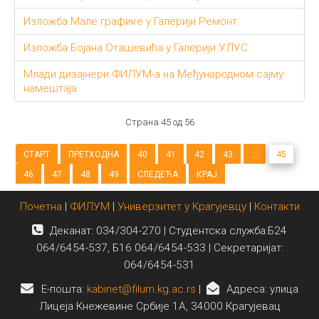
Изложба Мале графике у Галерији Ремонт
Изложба Бојана Оташевића у Галерији УЛУС
Млади дизајнери ФИЛУМ-а на Међународном сајму
намештаја
Страна 45 од 56
СТАРТ
ПРЕТХОДНА
40
41
42
43
...
45
46
47
48
49
СЛЕДЕЋА
КРАЈ
Почетна
|
ФИЛУМ
|
Универзитет у Крагујевцу
|
Контакти
Деканат: 034/304-270 | Студентска служба:Б24
064/6454-537, Б16 064/6454-533 | Секретаријат:
064/6454-531
E-пошта:
kabinet@filum.kg.ac.rs
|
Адреса: улица
Лицеја Кнежевине Србије 1А, 34000 Крагујевац