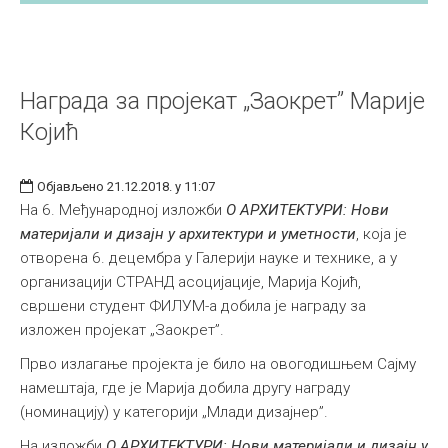
Награда за пројекат „Заокрет” Марије
Којић
Објављено 21.12.2018. у 11:07
На 6. Међународној изложби
О АРХИТЕKТУРИ: Нови
материјали и дизајн у архитектури и уметности
, која је
отворена 6. децембра у Галерији науке и технике, а у
организацији СТРАНД асоцијације, Марија Којић,
свршени студент ФИЛУМ-а добила је награду за
изложен пројекат „Заокрет”.
Прво излагање пројекта је било на овогодишњем Сајму
намештаја, где је Марија добила другу награду
(номинацију) у категорији „Млади дизајнер”.
На изложби
О АРХИТЕKТУРИ: Нови материјали и дизајн у