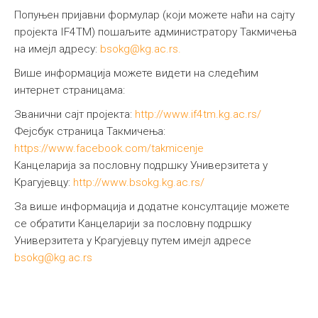
Попуњен пријавни формулар (који можете наћи на сајту
пројекта IF4TM) пошаљите администратору Такмичења
на имејл адресу:
bsokg@kg.ac.rs
.
Више информација можете видети на следећим
интернет страницама:
Званични сајт пројекта:
http://www.if4tm.kg.ac.rs/
Фејсбук страница Такмичења:
https://www.facebook.com/takmicenje
Канцеларија за пословну подршку Универзитета у
Крагујевцу:
http://www.bsokg.kg.ac.rs/
За више информација и додатне консултације можете
се обратити Канцеларији за пословну подршку
Универзитета у Крагујевцу путем имејл адресе
bsokg@kg.ac.rs