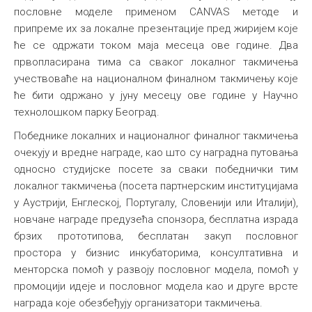
пословне моделе применом CANVAS методе и
припреме их за локалне презентације пред жиријем које
ће се одржати током маја месеца ове године. Два
првопласирана тима са сваког локалног такмичења
учествоваће на националном финалном такмичењу које
ће бити одржано у јуну месецу ове године у Научно
технолошком парку Београд.
Победнике локалних и националног финалног такмичења
очекују и вредне награде, као што су наградна путовања
односно студијске посете за сваки победнички тим
локалног такмичења (посета партнерским институцијама
у Аустрији, Енглеској, Португалу, Словенији или Италији),
новчане награде предузећа спонзора, бесплатна израда
брзих прототипова, бесплатан закуп пословног
простора у бизнис инкубаторима, консултативна и
менторска помоћ у развоју пословног модела, помоћ у
промоцији идеје и пословног модела као и друге врсте
награда које обезбеђују организатори такмичења.