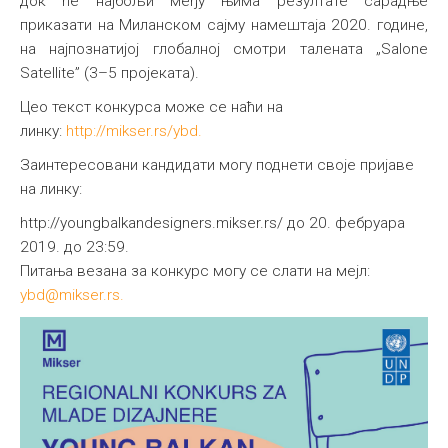
док ће најбољи међу њима резултате сарадње
приказати на Миланском сајму намештаја 2020. године,
на најпознатијој глобалној смотри талената „Salone
Satellite” (3–5 пројеката).
Цео текст конкурса може се наћи на
линку:
http://mikser.rs/ybd.
Заинтересовани кандидати могу поднети своје пријаве
на линку:
http://youngbalkandesigners.mikser.rs/ до 20. фебруара
2019. до 23:59.
Питања везана за конкурс могу се слати на мејл:
ybd@mikser.rs
.