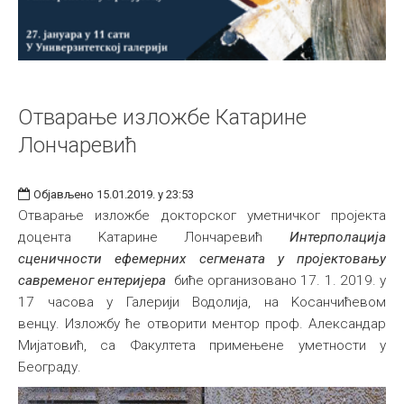
Отварање изложбе Катарине
Лончаревић
Објављено 15.01.2019. у 23:53
Отварање изложбе докторског уметничког пројекта
доцента Kатарине Лончаревић
Интерполација
сценичности ефемерних сегмената у пројектовању
савременог ентеријера
биће организовано 17. 1. 2019. у
17 часова у Галерији Водолија, на Kосанчићевом
венцу. Изложбу ће отворити ментор проф. Александар
Мијатовић, са Факултета примењене уметности у
Београду.