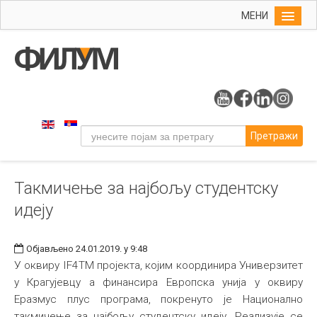
МЕНИ
Почетна
Упис
ФИЛУМ
Студије
Претражи
Наука
Уметност
Такмичење за најбољу студентску
Музичка уметност
идеју
Примењена и ликовна уметност
Галерија
Објављено 24.01.2019. у 9:48
Издаваштво
У оквиру IF4TM пројекта, којим координира Универзитет
у Крагујевцу а финансира Европска унија у оквиру
Библиотека
Еразмус плус програма, покренуто је Национално
Студенти
такмичење за најбољу студентску идеју. Реализује се