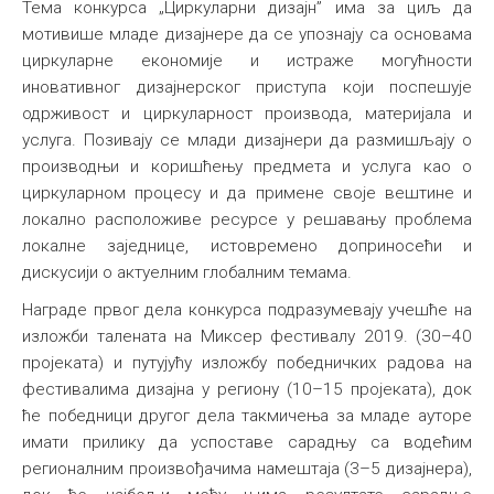
Тема конкурса „Циркуларни дизајн” има за циљ да
мотивише младе дизајнере да се упознају са основама
циркуларне економије и истраже могућности
иновативног дизајнерског приступа који поспешује
одрживост и циркуларност производа, материјала и
услуга. Позивају се млади дизајнери да размишљају о
производњи и коришћењу предмета и услуга као о
циркуларном процесу и да примене своје вештине и
локално расположиве ресурсе у решавању проблема
локалне заједнице, истовремено доприносећи и
дискусији о актуелним глобалним темама.
Награде првог дела конкурса подразумевају учешће на
изложби талената на Миксер фестивалу 2019. (30–40
пројеката) и путујућу изложбу победничких радова на
фестивалима дизајна у региону (10–15 пројеката), док
ће победници другог дела такмичења за младе ауторе
имати прилику да успоставе сарадњу са водећим
регионалним произвођачима намештаја (3–5 дизајнера),