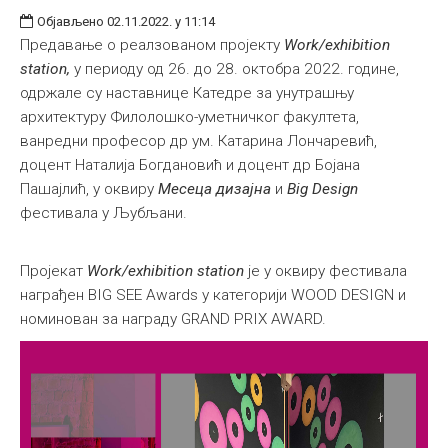
Објављено 02.11.2022. у 11:14
Предавање о реалзованом пројекту
Work/exhibition
station,
у периоду од 26. до 28. октобра 2022. године,
одржале су наставнице Катедре за унутрашњу
архитектуру Филолошко-уметничког факултета,
ванредни професор др ум. Катарина Лончаревић,
доцент Наталија Богдановић и доцент др Бојана
Пашајлић, у оквиру
Месеца дизајна
и
Big Design
фестивала у Љубљани.
Пројекат
Work/exhibition station
је у оквиру фестивала
награђен BIG SEE Awards у категорији WOOD DESIGN и
номинован за награду GRAND PRIX AWARD.