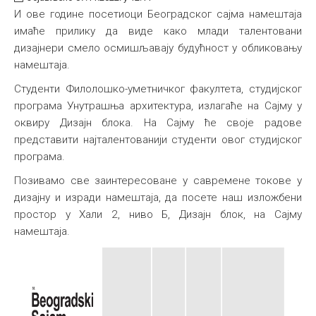
И ове године посетиоци Београдског сајма намештаја
Међународна
имаће прилику да виде како млади талентовани
дизајнери смело осмишљавају будућност у обликовању
намештаја.
Студенти Филолошко-уметничког факултета, студијског
програма Унутрашња архитектура, излагаће на Сајму у
оквиру Дизајн блока. На Сајму ће своје радове
представити најталентованији студенти овог студијског
програма.
Позивамо све заинтересоване у савремене токове у
дизајну и изради намештаја, да посете наш изложбени
простор у Хали 2, ниво Б, Дизајн блок, на Сајму
намештаја.