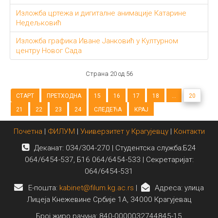
Изложба цртежа и дигиталне анимације Катарине
Недељковић
Изложба графика Иване Јанковић у Културном
центру Новог Сада
Страна 20 од 56
СТАРТ
ПРЕТХОДНА
15
16
17
18
...
20
21
22
23
24
СЛЕДЕЋА
КРАЈ
Почетна
|
ФИЛУМ
|
Универзитет у Крагујевцу
|
Контакти
Деканат: 034/304-270 | Студентска служба:Б24
064/6454-537, Б16 064/6454-533 | Секретаријат:
064/6454-531
E-пошта:
kabinet@filum.kg.ac.rs
|
Адреса: улица
Лицеја Кнежевине Србије 1А, 34000 Крагујевац
Број жиро рачуна: 840-0000032744845-15