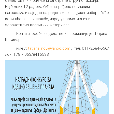
селектовани и оцењени од стране стручног жирија.
Најбољих 12 радова биће награђено новчаним
наградама и заједно са радовима из најужег избора биће
коришћени за изложбе, израду промотивних и
здравствено васпитних материјала.
Контакт особа за додатне информације је Татјана
Шљивар.
имејл:
tatjana_nov@yahoo.com
, тел. 011/2684-566/
лок. 178 и 063/8416533