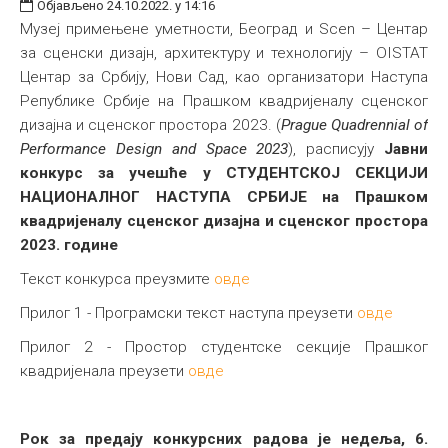
Објављено 24.10.2022. у 14:16
Музеј примењене уметности, Београд и Scen – Центар
за сценски дизајн, архитектуру и технологију – OISTAT
Центар за Србију, Нови Сад,
као организатори Наступа
Републике Србије на Прашком квадријеналу сценског
дизајна и сценског простора 2023. (
Prague Quadrennial of
Performance Design and Space 2023
),
расписују
Јавни
конкурс
за учешће у
СТУДЕНТСКОЈ СЕКЦИЈИ
НАЦИОНАЛНОГ НАСТУПА СРБИЈЕ
на Прашком
квадријеналу сценског дизајна и сценског простора
2023. године
Текст конкурса преузмите
овде
Прилог 1 - Програмски текст наступа преузети
овде
Прилог 2 - Простор студентске секције Прашког
квадријенала преузети
овде
Рок за предају конкурсних радова је недеља, 6.