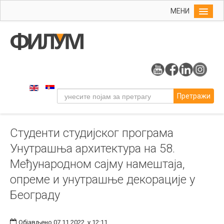
МЕНИ
Почетна
Упис
ФИЛУМ
Студије
Претражи
Наука
Уметност
Студенти студијског програма
Музичка уметност
Унутрашња архитектура на 58.
Примењена и ликовна уметност
Међународном сајму намештаја,
Галерија
опреме и унутрашње декорације у
Издаваштво
Београду
Библиотека
Студенти
Објављено 07.11.2022. у 12:11