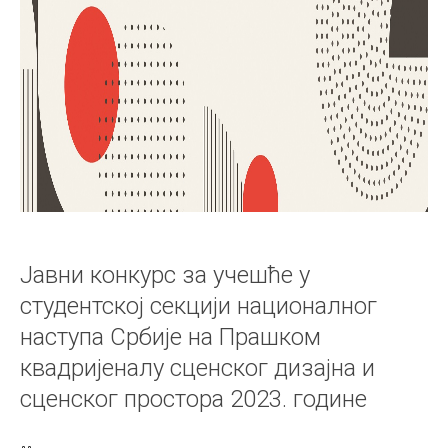
Јавни конкурс за учешће у
студентској секцији националног
наступа Србије на Прашком
квадријеналу сценског дизајна и
сценског простора 2023. године