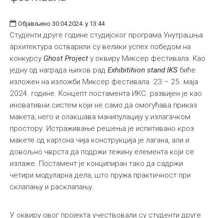
Објављено 30.04.2024. у 13:44
Студенти друге године студијског програма Унутрашња
архитектура остварили су велики успех победом на
конкурсу
Ghost Project
у оквиру Миксер фестивала. Као
једну од награда њихов рад
Exhibitihion stand IKS
биће
изложен на изложби Миксер фестивала 23 – 25. маја
2024. године. Концепт постамента ИКС развијен је као
иновативни систем који не само да омогућава приказ
макета, него и олакшава манипулацију у излагачком
простору. Истраживање решења је испитивано кроз
макете од картона чија конструкција је лагана, али и
довољно чврста да подржи тежину елемента који се
излаже. Постамент је конципиран тако да садржи
четири модуларна дела, што пружа практичност при
склапању и расклапању.
У оквиру овог пројекта учествовали су студенти друге