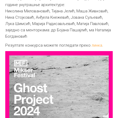
године унутрашње архитектуре:
Николина Миловановић, Тијана Јелић, Маша Живковић,
Нина Стојковић, Анђела Кнежевић, Јована Суљевић,
Лука Шимсић, Марија Радисављевић, Матија Павловић,
заједно са менторкама: др Бојана Пашајлић, ма Наталија
Богдановић
Резултате конкурса можете погледати преко
линка
.