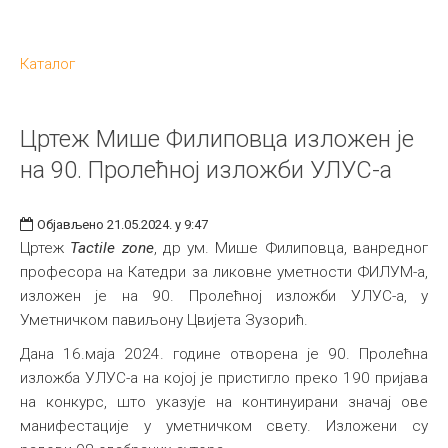
Каталог
Цртеж Мише Филиповца изложен је
на 90. Пролећној изложби УЛУС-а
Објављено 21.05.2024. у 9:47
Цртеж
Tactile zone
, др ум. Мише Филиповца, ванредног
професора на Катедри за ликовне уметности ФИЛУМ-а,
изложен је на 90. Пролећној изложби УЛУС-а, у
Уметничком павиљону Цвијета Зузорић.
Дана 16.маја 2024. године отворена је 90. Пролећна
изложба УЛУС-а на којој је пристигло преко 190 пријава
на конкурс, што указује на континуирани значај ове
манифестације у уметничком свету. Изложени су