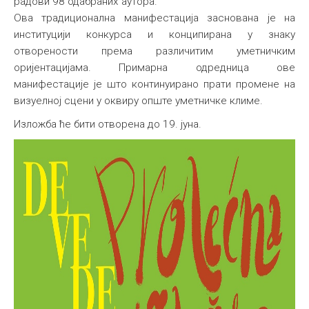
радови 98 одабраних аутора.
Ова традиционална манифестација заснована је на
институцији конкурса и конципирана у знаку
отворености према различитим уметничким
оријентацијама. Примарна одредница ове
манифестације је што континуирано прати промене на
визуелној сцени у оквиру опште уметничке климе.
Изложба ће бити отворена до 19. јуна.