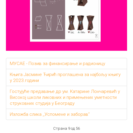
МУСАЕ - Позив за финансирање и радионицу
Књига Јасмине Ћирић проглашена за најбољу књигу
у 2023.години
Гостујуће предавање др ум. Катарине Лончаревић у
Високој школи ликовних и примењених уметности
струковних студија у Београду
Изложба слика ,,Успомене и заборав“
Страна 9 од 56