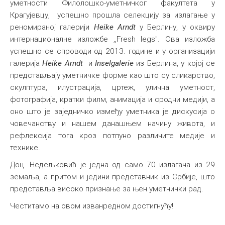
уметности Филолошко-уметничког факултета у
Међународна
Крагујевцу, успешно прошла селекцију за излагање у
реномираној галерији
Heike Arndt
у Берлину, у оквиру
интернационалне изложбе ,,Fresh legs". Ова изложба
успешно се спроводи од 2013. године и у организацији
галерија
Heike Arndt
и
Inselgalerie
из Берлина, у којој се
представљају уметничке форме као што су сликарство,
скулптура, илустрација, цртеж, улична уметност,
фотографија, кратки филм, анимација и сродни медији, а
оно што је заједничко између уметника је дискусија о
човечанству и нашем данашњем начину живота, и
рефлексија тога кроз потпуно различите медије и
технике.
Доц. Недељковић је једна од само 70 излагача из 29
земаља, а притом и једини представник из Србије, што
представља високо признање за њен уметнички рад.
Честитамо на овом изванредном достигнућу!