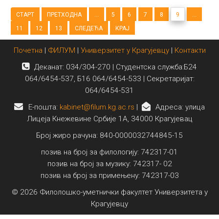
СТАРТ
ПРЕТХОДНА
...
5
6
7
8
9
...
11
12
13
СЛЕДЕЋА
КРАЈ
Почетна
|
ФИЛУМ
|
Универзитет у Крагујевцу
|
Контакти
Деканат: 034/304-270 | Студентска служба:Б24
064/6454-537, Б16 064/6454-533 | Секретаријат:
064/6454-531
E-пошта:
kabinet@filum.kg.ac.rs
|
Адреса: улица
Лицеја Кнежевине Србије 1А, 34000 Крагујевац
Број жиро рачуна: 840-0000032744845-15
позив на број за филологију: 742317-01
позив на број за музику: 742317- 02
позив на број за примењену: 742317-03
© 2026 Филолошко-уметнички факултет Универзитета у
Крагујевцу