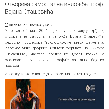
Отворена самостална изложба проф.
Бојана Оташевића
Објављено 10.05.2024. у 14:32
У четвртак 9. маја 2024. године, у Павиљону у Тврђави,
отворена је самостална изложба Бојана Оташевића,
редовног професора Филолошко-уметничког факултета.
Изложбу чине графике великог формата из циклуса
,,Чекаоница", настале последњих десет година, а
реализоване у техници алграфије са више бојених
пролаза.
Изложбу можете погледати до 26. маја 2024. године.