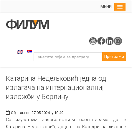
МЕНИ
Почетна
Упис
ФИЛУМ
Студије
Претражи
Наука
Уметност
Катарина Недељковић једна од
Музичка уметност
излагача на интернационалниј
Примењена и ликовна уметност
изложби у Берлину
Галерија
Издаваштво
Објављено 27.05.2024. у 10:49
Са изузетним задовољством саопштавамо да је
Библиотека
Катарина Недељковић, доцент на Катедри за ликовне
Студенти