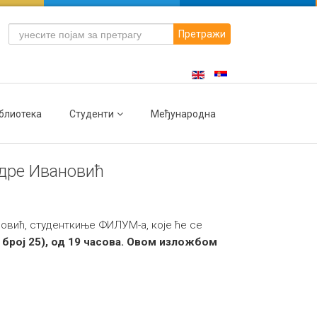
Претражи
блиотека
Студенти
Међународна
ндре Ивановић
овић, студенткиње ФИЛУМ-а, које ће се
број 25)
, од 19 часова.
Овом изложбом