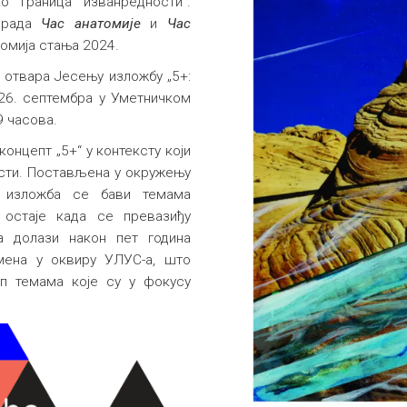
о граница изванредности".
 рада
Час анатомије
и
Час
номија стања 2024.
 отвара Јесењу изложбу „5+:
 26. септембра у Уметничком
9 часова.
онцепт „5+“ у контексту који
сти. Постављена у окружењу
, изложба се бави темама
остаје када се превазиђу
а долази након пет година
мена у оквиру УЛУС-а, што
уп темама које су у фокусу