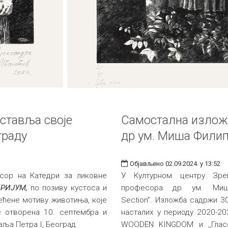
ставља своје
Самостална изложба
граду
др ум. Миша Фили
Објављено 02.09.2024. у 13:52
сор на Катедри за ликовне
У Културном центру Зре
РИЈУМ,
по позиву кустоса и
професора др ум. Миша
ећене мотиву животиња, које
Section”. Изложба садржи 30
је отворена 10. септембра и
насталих у периоду 2020-202
раља Петра I, Београд.
WOODEN KINGDOM и ,,Глас