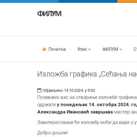
Почетна
Упис
ФИЛУМ
С
Изложба графика „Сећања нас
Објављено 14.10.2024. у 9:30
Позивамо вас на отварање изложбе графика 
одржати
у понедељак 14. октобра 2024. го
Александра Ивановић завршава
мастер ак
Заинтересовани ће изложбу моћи да виде у ут
Добро дошли!