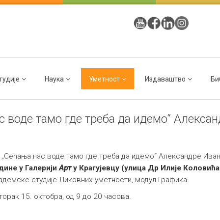
тудије
Наука
Уметност
Издаваштво
Би
 воде тамо где треба да идемо“ Алекса
„Сећања нас воде тамо где треба да идемо“ Александре Иван
дине у Галерији
Арт
у Крагујевцу
(улица Др Илије Коловића 
адемске студије Ликовних уметности, модул Графика.
орак 15. октобра, од 9 до 20 часова.