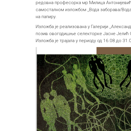
редовна професорка мр Милица Антонијевић
самосталном изложбом ,,Вода заборава/Вода
на папиру.
Изложба је реализована у Галерији ,,Алексан
позив овогодишње селекторке Јасне Јелић 
Изложба је трајала у периоду од 16.08.до 31.