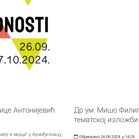
ице Антонијевић
Др ум. Мишо Филип
тематској изложби
мер и звуци" у Аранђеловцу,
Објављено 26.06.2024. у 14:29