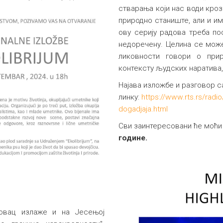
стварања који нас води кроз
природно станиште, али и им
ову серију радова треба по
недоречену. Целина се мож
ликовности говори о при
контексту људских наратива
Најава изложбе и разговор с
линку:
https://www.rts.rs/radi
dogadjaja.html
Сви заинтересовани ће моћи
године.
овац излаже и на Јесењој