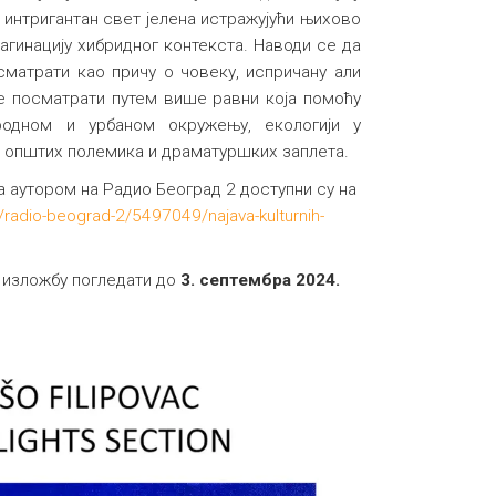
 интригантан свет јелена истражујући њихово
агинацију хибридног контекста. Наводи се да
сматрати као причу о човеку, испричану али
е посматрати путем више равни која помоћу
родном и урбаном окружењу, екологији у
, општих полемика и драматуршких заплета.
а аутором на Радио Београд 2 доступни су на
o/radio-beograd-2/5497049/najava-kulturnih-
 изложбу погледати до
3. септембра 2024.