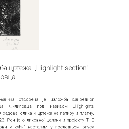
 цртежа ,,Highlight section"
повца
њанина отворена је изложба ванредног
 Филиповца под називом ,,Highlights
 радова, слика и цртежа на папиру и платну,
3. Реч је о ликовној целини и пројекту THE
ови у кући" насталим у последњем опусу