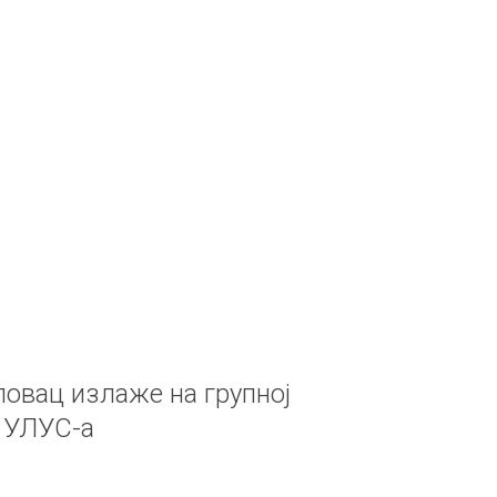
овац излаже на групној
 УЛУС-а