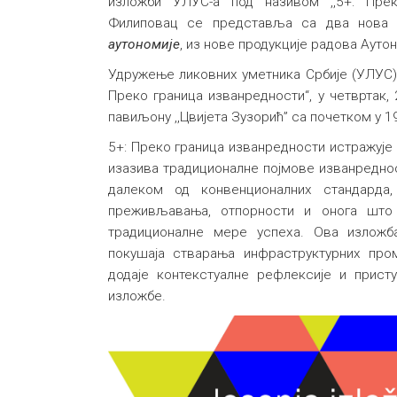
изложби УЛУС-а под називом ,,5+: Прек
Филиповац се представља са два нова
аутономије
, из нове продукције радова Ауто
Удружење ликовних уметника Србије (УЛУС)
Преко граница изванредности“, у четвртак,
павиљону ,,Цвијета Зузорић” са почетком у 1
5+: Преко граница изванредности истражује к
изазива традиционалне појмове изванредно
далеком од конвенционалних стандарда
преживљавања, отпорности и онога што 
традиционалне мере успеха. Ова изложб
покушаја стварања инфраструктурних про
додаје контекстуалне рефлексије и прист
изложбе.