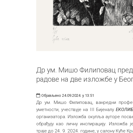
Др ум. Мишо Филиповац пред
радове на две изложбе у Бео
Објављено 24.09.2024. у 13:51
Др ум. Мишо Филиповац, ванредни профе
уметности, учествује на III Бијеналу
ЕКОЛИБ
организатора. Изложба окупља ауторе посв
обрађују као личну инспирацију. Изложба 
траје до 24. 9. 2024. године, у салону Куће К