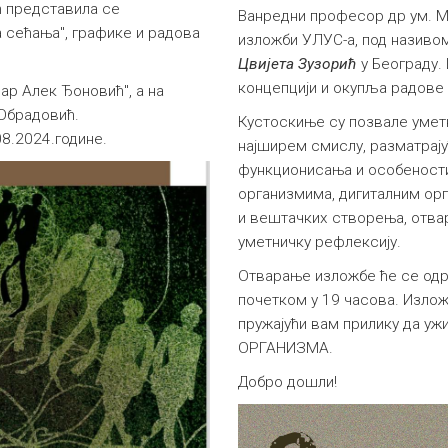
 представилa се
Ванредни професор др ум. М
 сећања", графике и радовa
изложби УЛУС-а, под назив
Цвијета Зузорић
у Београду.
концепцији и окупља радове 
дар Алек Ђоновић", а на
Обрадовић.
Кустоскиње су позвале умет
08.2024.године.
најширем смислу, разматрају
функционисања и особеност
организмима, дигиталним ор
и вештачких створења, отв
уметничку рефлексију.
Отварање изложбе ће се одр
почетком у 19 часова. Излож
пружајући вам прилику да уж
ОРГАНИЗМА.
Добро дошли!