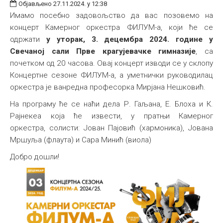
Објављено 27.11.2024. у 12:38
Имамо посебно задовољство да вас позовемо на
концерт Камерног оркестра ФИЛУМ-а, који ће се
одржати
у уторак, 3. децембра 2024. године у
Свечаној сали Прве крагујевачке гимназије
, са
почетком од 20 часова. Овај концерт изводи се у склопу
Концертне сезоне ФИЛУМ-а, а уметнички руководилац
оркестра је ванредна професорка Мирјанa Нешковић.
На програму ће се наћи дела Р. Гаљана, Е. Блоха и К.
Рајнекеа која ће извести, у пратњи Камерног
оркестра, солисти: Јован Пајовић (хармоника), Јована
Мршуља (флаута) и Сара Минић (виола)
Добро дошли!