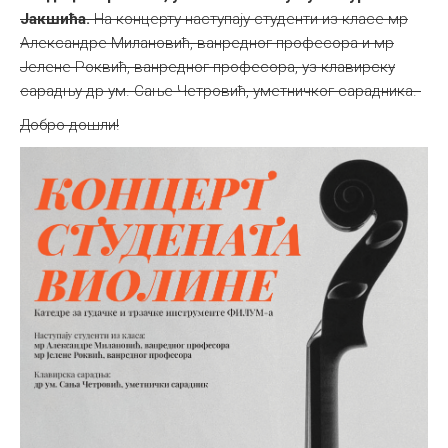
Јакшића.
На концерту наступају студенти из класе мр
Александре Милановић, ванредног професора и мр
Јелене Роквић, ванредног професора, уз клавирску
сарадњу др ум. Сањe Четровић, уметничког сарадника.
Добро дошли!