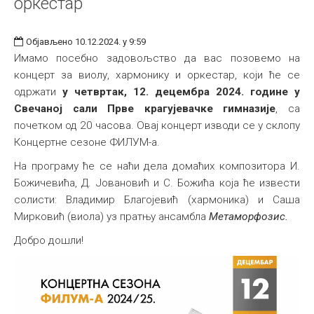
оркестар
Објављено 10.12.2024. у 9:59
Имамо посебно задовољство да вас позовемо на
концерт за виолу, хармонику и оркестар, који ће се
одржати
у четвртак, 12. децембра 2024. године у
Свечаној сали Прве крагујевачке гимназије
, са
почетком од 20 часова. Овај концерт изводи се у склопу
Концертне сезоне ФИЛУМ-а.
На програму ће се наћи дела домаћих композитора И.
Божичевића, Д. Јовановић и С. Божића која ће извести
солисти: Владимир Благојевић (хармоника) и Саша
Мирковић (виола) уз пратњу ансамбла
Метаморфозис.
Добро дошли!