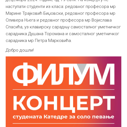
наступати студенти из класа: редовног професора мр
Међународна
Марине Трајковић Биџовски, редовног професора мр
Оливера Њега и редовног професора мр Војислава
Спасића, уз клавирску сарадњу самосталног уметничког
сарадника Душана Торомана и самосталног уметничког
сарадника мр Петра Марковића.
Добро дошли!