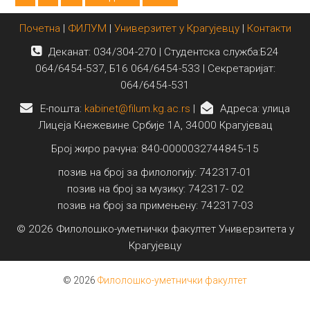
Почетна
|
ФИЛУМ
|
Универзитет у Крагујевцу
|
Контакти
Деканат: 034/304-270 | Студентска служба:Б24
064/6454-537, Б16 064/6454-533 | Секретаријат:
064/6454-531
E-пошта:
kabinet@filum.kg.ac.rs
|
Адреса: улица
Лицеја Кнежевине Србије 1А, 34000 Крагујевац
Број жиро рачуна: 840-0000032744845-15
позив на број за филологију: 742317-01
позив на број за музику: 742317- 02
позив на број за примењену: 742317-03
© 2026 Филолошко-уметнички факултет Универзитета у
Крагујевцу
© 2026
Филолошко-уметнички факултет