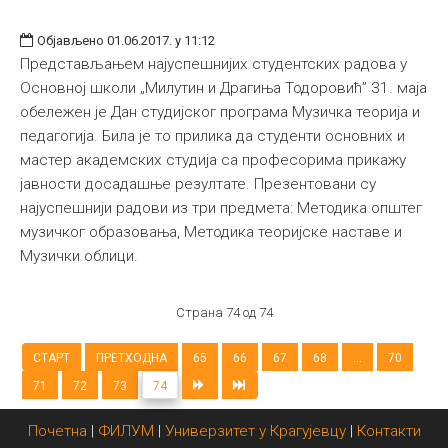
Објављено 01.06.2017. у 11:12
Представљањем најуспешнијих студентских радова у
Основној школи „Милутин и Драгиња Тодоровић” 31. маја
обележен је Дан студијског програма Музичка теорија и
педагогија. Била је то прилика да студенти основних и
мастер академских студија са професорима прикажу
јавности досадашње резултате. Презентовани су
најуспешнији радови из три предмета: Методика општег
музичког образовања, Методика теоријске наставе и
Музички облици.
Страна 74 од 74
СТАРТ
ПРЕТХОДНА
65
66
67
68
...
70
71
72
73
74
Почетна
|
ФИЛУМ
|
Универзитет у Крагујевцу
|
Контакти