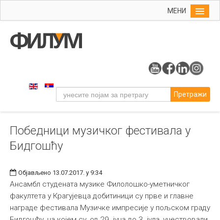
МЕНИ
Почетна
Упис
ФИЛУМ
Студије
Претражи
Наука
Уметност
Победници музичког фестивала у
Музичка уметност
Бидгошћу
Примењена и ликовна уметност
Галерија
Објављено 13.07.2017. у 9:34
Издаваштво
Ансамбл студената музике Филолошко-уметничког
факултета у Крагујевца добитиници су прве и главне
Библиотека
награде фестивала Музичке импресије у пољском граду
Студенти
Бидгошћу, на којем су, од 29. јуна до 3. јула, учествовали