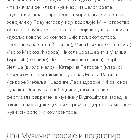
и такмичили се млади музичари из целог света.
Међународна
Студенти из класе професора Борислава Чичовачког
освојили су Прву награду, коју додељује Министарство
културе Републике Пољске, а освојили су и награду за
најбоље извођење композиције пољског аутора.
Предраг Качавенда (баритон), Мина Цветковић (флаута),
Марко Марковић (обоа), Никола Јовашевић и Милица
Ђуровић (виолине), Јелена Николић (виола), Ђорђе
Бјелица (виолончело) и Катарина Петровић (клавир)
извели су на том такмичењу дела Душана Радића,
Исидоре Жебељан, Јадвиге Левандовске и Франсиса
Пуланка. Они су, као победници, добили позив
фестивала савремене музике у Бидгошћу да наредне
године тамо одрже целовечерњи концерт са камерном
музиком српских композитора.
Дан Музичке теорије и педагогије